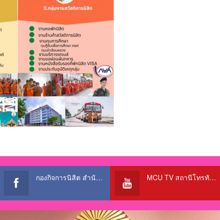
กองกิจการนิสิต สำนักงานอธิการบดี
MCU TV สถานีโทรทัศน์เพื่อการศึกษา @OfficialTBCChannel