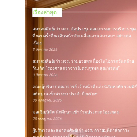
เรื่องล่าสุด
สมาคมศิษย์เก่า มจร. จัดประชุมคณะกรรมการบริหาร ชุด
ที่ ๒๗ ครั้งที่ ๒ เดินหน้าขับเคลื่อนงานสมาคมฯ อย่างต่อ
เนื่อง
3 สิงหาคม 2026
สมาคมศิษย์เก่า มจร. ร่วมอวยพรเนื่องในโอกาสวันคล้าย
วันเกิด “รองศาสตราจารย์, ดร.สุรพล สุยะพรหม”
3 สิงหาคม 2026
คณะผู้บริหาร คณาจารย์ เจ้าหน้าที่ และนิสิตหอพัก ร่วมพิธี
อธิษฐานเข้าพรรษา ประจำปี ๒๕๖๙
30 กรกฎาคม 2026
ขอเชิญนิสิต นักศึกษา เข้าร่วมประกวดร้องเพลง
28 กรกฎาคม 2026
ผู้บริหารและสมาคมศิษย์เก่า มจร. ถวายมุทิตาสักการะ