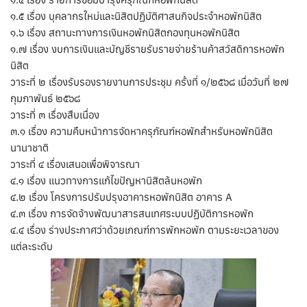
๑.๕ เรื่อง บุคลากรใหม่และนิสิตปฏิบัติศาสนกิจประจำหอพักนิสิต
๑.๖ เรื่อง สถานะทางการเงินหอพักนิสิตกองทุนหอพักนิสิต
๑.๗ เรื่อง งบการเงินและบัญชีรายรับรายจ่ายร้านค้าสวัสดิการหอพัก
นิสิต
วาระที่ ๒ เรื่องรับรองรายงานการประชุม ครั้งที่ ๑/๒๕๖๘ เมื่อวันที่ ๒๗
กุมภาพันธ์ ๒๕๖๘
วาระที่ ๓ เรื่องสืบเนื่อง
๓.๑ เรื่อง ความคืบหน้าการจัดหาครุภัณฑ์หอพักสำหรับหอพักนิสิต
นานาชาติ
วาระที่ ๔ เรื่องเสนอเพื่อพิจารณา
๔.๑ เรื่อง แนวทางการแก้ไขปัญหานิสิตล้นหอพัก
๔.๒ เรื่อง โครงการปรับปรุงอาคารหอพักนิสิต อาคาร A
๔.๓ เรื่อง การจัดจ้างพัฒนาสารสนเทศระบบปฏิบัติการหอพัก
๔.๔ เรื่อง ร่างประกาศว่าด้วยเกณฑ์การพักหอพัก ตามระยะเวลาของ
แต่ละระดับ