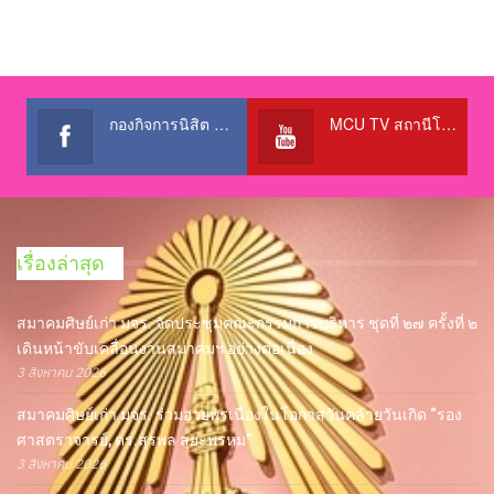
กองกิจการนิสิต สำนักงานอธิการบดี
MCU TV สถานีโทรทัศน์เพื่อการศึกษา @OfficialTBCChannel
เรื่องล่าสุด
สมาคมศิษย์เก่า มจร. จัดประชุมคณะกรรมการบริหาร ชุดที่ ๒๗ ครั้งที่ ๒
เดินหน้าขับเคลื่อนงานสมาคมฯ อย่างต่อเนื่อง
3 สิงหาคม 2026
สมาคมศิษย์เก่า มจร. ร่วมอวยพรเนื่องในโอกาสวันคล้ายวันเกิด “รอง
ศาสตราจารย์, ดร.สุรพล สุยะพรหม”
3 สิงหาคม 2026