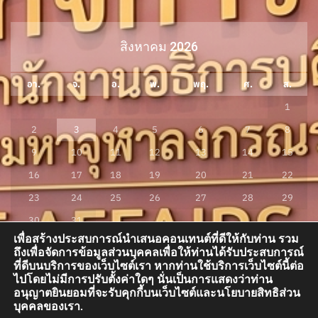
สิงหาคม 2026
อา.
จ.
อ.
พ.
พฤ.
ศ.
ส.
1
2
3
4
5
6
7
8
9
10
11
12
13
14
15
16
17
18
19
20
21
22
23
24
25
26
27
28
29
30
31
เพื่อสร้างประสบการณ์นำเสนอคอนเทนต์ที่ดีให้กับท่าน รวม
« ก.ค.
ถึงเพื่อจัดการข้อมูลส่วนบุคคลเพื่อให้ท่านได้รับประสบการณ์
ที่ดีบนบริการของเว็บไซต์เรา หากท่านใช้บริการเว็บไซต์นี้ต่อ
ไปโดยไม่มีการปรับตั้งค่าใดๆ นั่นเป็นการแสดงว่าท่าน
อนุญาตยินยอมที่จะรับคุกกี้บนเว็บไซต์และนโยบายสิทธิส่วน
กองกิจการนิสิต อาคารสมเด็จพระพุฒาจารย์ (เกี่ยว อุปเสณมหาเถระ) อาคารเรียน
บุคคลของเรา.
รวม โซน A ชั้น 3 ห้อง A300 มหาวิทยาลัยมหาจุฬาลงกรณราชวิทยาลัย ต.ลำไทร