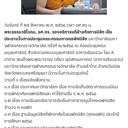
วันจันทร์ ที่ ๒๕ สิงหาคม พ.ศ. ๒๕๖๘ เวลา ๐๙.๓๐ น.
พระธรรมวชิโรดม, รศ.ดร. รองอธิการบดีฝ่ายกิจการนิสิต เป็น
ประธานในการประชุมคณะกรรมการหอพักนิสิต
มหาวิทยาลัยมหา
จุฬาลงกรณราชวิทยาลัย ครั้งที่ ๒/๒๕๖๘ ณ ห้องประชุมคณะ
มนุษยศาสตร์ สำนักงานคณะมนุษยศาสตร์ อาคารเรียนรวม โซน A
อาคาร สมเด็จพระพุฒาจารย์ (เกี่ยว อุปเสณมหาเถร) (อาคารเรียนรวม)
มหาวิทยาลัยมหาจุฬาลงกรณราชวิทยาลัย ตำบลลำไทร อำเภอวังน้อย
จังหวัดพระนครศรีอยุธยา มีวาระในการประชุมดังนี้
วาระที่ ๑ เรื่องแจ้งเพื่อทราบ
๑.๑ เรื่อง ประกาศมหาวิทยาลัยฯ เรื่อง การจัดเก็บอัตราค่าธรรมเนียม
การพักอาศัยหอพักนิสิตและ ค่าใช้จ่ายอื่น ๆ พ.ศ. ๒๕๖๘
๑.๒ เรื่อง การปรับลดอัตราการจัดเก็บค่าสาธารณูปโภคหอพักนิสิต
จำนวน ๓ หอพัก
๑.๓ เรื่อง ฐานข้อมูลนิสิตที่พักอาศัยในหอพักนิสิต (ทุกหอพัก) ประจำปี
การศึกษา ๒๕๖๘
๑.๔ เรื่อง รายการซ่อมบำรุงครุภัณฑ์หอพักนิสิต