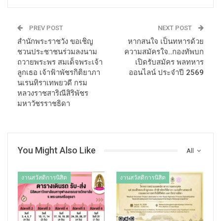
PREV POST
NEXT POST
สำนักพระราชวัง ขอ​เชิญ
หากสนใจ เป็นทหารด้วย
ชวน​ประชาชนร่วมลงนาม
ความสมัครใจ..กองทัพบก
ถวายพระพร สมเด็จพระเจ้า
เปิดรับสมัคร พลทหาร
ลูกเธอ เจ้าฟ้าพัชรกิติยาภา
ออนไลน์ ประจำปี 2569
นเรนทิราเทพยวดี กรม
หลวงราชสาริณีสิริพัชร
มหาวัชรราชธิดา
You Might Also Like
All
งานสวัสดิการนิสิต
งานสวัสดิการนิสิต