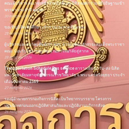
คณะผู้บริหาร คณาจารย์ เจ้าหน้าที่ และนิสิตหอพัก ร่วมพิธีอธิษฐานเข้า
พรรษา ประจำปี ๒๕๖๙
30 กรกฎาคม 2026
ขอเชิญนิสิต นักศึกษา เข้าร่วมประกวดร้องเพลง
28 กรกฎาคม 2026
ผู้บริหารและสมาคมศิษย์เก่า มจร. ถวายมุทิตาสักการะสมเด็จพระราชา
คณะ น้อมรับโอวาทมุ่งพัฒนามหาวิทยาลัยสู่สากล
28 กรกฎาคม 2026
Transportation Schedule Bus service ตารางเดินรถ รับ-ส่ง นิสิต
มหาวิทยาลัยมหาจุฬาลงกรณราชวิทยาลัย จ.พระนครศรีอยุธยา ประจำ
เดือนสิงหาคม 2569
27 กรกฎาคม 2026
รองผู้อำนวยการกองกิจการนิสิต เป็นวิทยากรบรรยาย โครงการ
ปฐมนิเทศก่อนออกปฏิบัติศาสนกิจและปฏิบัติงานบริการสังค
26 กรกฎาคม 2026