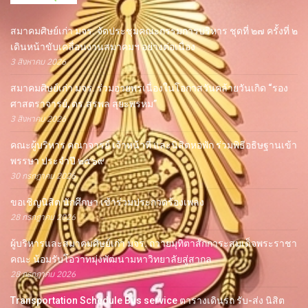
สมาคมศิษย์เก่า มจร. จัดประชุมคณะกรรมการบริหาร ชุดที่ ๒๗ ครั้งที่ ๒
เดินหน้าขับเคลื่อนงานสมาคมฯ อย่างต่อเนื่อง
3 สิงหาคม 2026
สมาคมศิษย์เก่า มจร. ร่วมอวยพรเนื่องในโอกาสวันคล้ายวันเกิด “รอง
ศาสตราจารย์, ดร.สุรพล สุยะพรหม”
3 สิงหาคม 2026
คณะผู้บริหาร คณาจารย์ เจ้าหน้าที่ และนิสิตหอพัก ร่วมพิธีอธิษฐานเข้า
พรรษา ประจำปี ๒๕๖๙
30 กรกฎาคม 2026
ขอเชิญนิสิต นักศึกษา เข้าร่วมประกวดร้องเพลง
28 กรกฎาคม 2026
ผู้บริหารและสมาคมศิษย์เก่า มจร. ถวายมุทิตาสักการะสมเด็จพระราชา
คณะ น้อมรับโอวาทมุ่งพัฒนามหาวิทยาลัยสู่สากล
28 กรกฎาคม 2026
Transportation Schedule Bus service ตารางเดินรถ รับ-ส่ง นิสิต