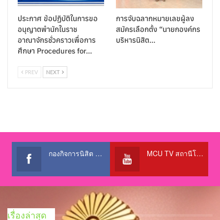
ประกาศ ข้อปฏิบัติในการขอ
การจับฉลากหมายเลขผู้ลง
อนุญาตพำนักในราช
สมัครเลือกตั้ง “นายกองค์กร
อาณาจักรชั่วคราวเพื่อการ
บริหารนิสิต…
ศึกษา Procedures for…
PREV
NEXT
กองกิจการนิสิต สำนักงานอธิการบดี
MCU TV สถานีโทรทัศน์เพื่อการศึกษา @OfficialTBCChannel
เรื่องล่าสุด