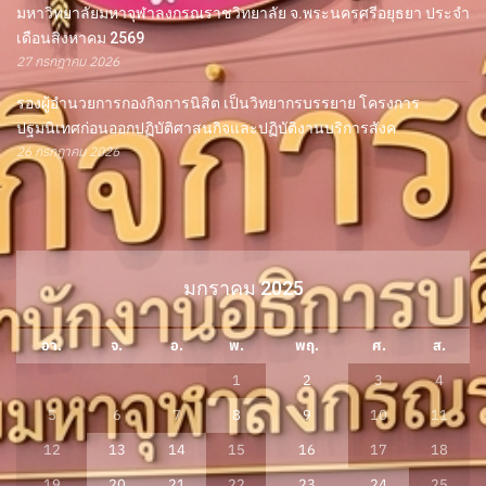
มหาวิทยาลัยมหาจุฬาลงกรณราชวิทยาลัย จ.พระนครศรีอยุธยา ประจำ
เดือนสิงหาคม 2569
27 กรกฎาคม 2026
รองผู้อำนวยการกองกิจการนิสิต เป็นวิทยากรบรรยาย โครงการ
ปฐมนิเทศก่อนออกปฏิบัติศาสนกิจและปฏิบัติงานบริการสังค
26 กรกฎาคม 2026
มกราคม 2025
อา.
จ.
อ.
พ.
พฤ.
ศ.
ส.
1
2
3
4
5
6
7
8
9
10
11
12
13
14
15
16
17
18
19
20
21
22
23
24
25