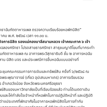
ัทธาฉันภัตตาหารเพล ตรวจความเรียบร้อยหอพักนิสิต”
งหาคม พ.ศ. ๒๕๖๘ เวลา ๑๑.๐๐ น.
จการนิสิต รองแม่กองบาลีสนามหลวง เจ้าคณะภาค ๖ เจ้า
้นฉลองศรัทธา โปรดสายธารศรัทธา สาธุชนญาติโยมที่มากระทำ
ันภัตตาหารเพล ณ อาคารพระวิสุทธาธิบดี ชั้น ๒ อาคารหอฉัน
ลาน นิสิต มจร เเละประเพณีการขึ้นหอฉันเเบบอย่างที่
ะชุมคณะกรรมการการเงินและทรัพย์สิน ครั้งที่ ๖/๒๕๖๘ ณ
จพระพุฒาจารย์ (เกี่ยว อุปเสนมหาเถร) อาคารเรียนรวม
อำเภอวังน้อย จังหวัดพระนครศรีอยุธยา
นของมหาวิทยาลัยเป็นที่เรียบร้อยแล้ว ท่านได้เมตตาเดิน
ละให้กำลังใจเจ้าหน้าที่หอพักในการปฏิบัติหน้าที่ และปฏิบัติ
ชาวต่างประเทศที่พักอาศัยในอาคารหอพักนิสิตในการกำกับ