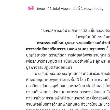
ทั้งหมด 41 total views
, วันนี้ 1 views today
“
รองอธิการบดีฝ่ายกิจการนิสิต
ขึ้นฉลองศร
วันพฤหัสบดีที่ ๒๑ สิ
พระธรรมวชิโรดม,รศ.ดร.รองอธิการบดีฝ่ายกิ
อาวาสวัดสังเวชวิศยาราม เขตพระนคร กรุงเทพฯ
ขึ
บุญกิริยาวัตถุ ถวายภัตตาหารโดยเสด็จพระราชกุศล ฉ
เพื่อรักษาวัตรปฏิบัติ และเป็นแบบอย่างให้พระลูกพระห
บูรพาจารย์ปฏิบัติสืบต่อกันมา
บ่ายวันนี้ พระเดชพระคุณมีภาระกิจเข้าร่วมการปร
ห้องประชุมคณะพุทธศาสตร์ ชั้น G โซน D อาคารสมเด็
มหาวิทยาลัยมหาจุฬาลงกรณราชวิทยาลัย ตำบลลำไทร 
ภายหลังจากการประชุมคณะกรรมการการเงินและทรัพย์สิ
ทางมายังอาคารหอพักนิสิตนานาชาติ เอ เพื่อตรวจเยี่ยมแ
งานเพื่อให้บริการด้านที่พักแก่นิสิต ทั้งชาวไทยและ