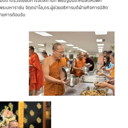
มตตาตรวจเยี่ยมการจัดสถานที่ พิธีปฐมนิเทศนิสิตหอพัก
ี พระมหาราชัน จิตฺตปาโล,ดร.ผู้ช่วยอธิการบดีฝ่ายกิจการนิสิต
วายการต้อนรับ