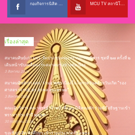
กองกิจการนิสิต สำนักงานอธิการบดี
MCU TV สถานีโทรทัศน์เพื่อการศึกษา @OfficialTBCChannel
เรื่องล่าสุด
สมาคมศิษย์เก่า มจร. จัดประชุมคณะกรรมการบริหาร ชุดที่ ๒๗ ครั้งที่ ๒
เดินหน้าขับเคลื่อนงานสมาคมฯ อย่างต่อเนื่อง
3 สิงหาคม 2026
สมาคมศิษย์เก่า มจร. ร่วมอวยพรเนื่องในโอกาสวันคล้ายวันเกิด “รอง
ศาสตราจารย์, ดร.สุรพล สุยะพรหม”
3 สิงหาคม 2026
คณะผู้บริหาร คณาจารย์ เจ้าหน้าที่ และนิสิตหอพัก ร่วมพิธีอธิษฐานเข้า
พรรษา ประจำปี ๒๕๖๙
30 กรกฎาคม 2026
ขอเชิญนิสิต นักศึกษา เข้าร่วมประกวดร้องเพลง