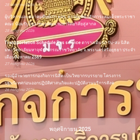
28 กรกฎาคม 2026
ผู้บริหารและสมาคมศิษย์เก่า มจร. ถวายมุทิตาสักการะสมเด็จพระราชา
คณะ น้อมรับโอวาทมุ่งพัฒนามหาวิทยาลัยสู่สากล
28 กรกฎาคม 2026
Transportation Schedule Bus service ตารางเดินรถ รับ-ส่ง นิสิต
มหาวิทยาลัยมหาจุฬาลงกรณราชวิทยาลัย จ.พระนครศรีอยุธยา ประจำ
เดือนสิงหาคม 2569
27 กรกฎาคม 2026
รองผู้อำนวยการกองกิจการนิสิต เป็นวิทยากรบรรยาย โครงการ
ปฐมนิเทศก่อนออกปฏิบัติศาสนกิจและปฏิบัติงานบริการสังค
26 กรกฎาคม 2026
พฤศจิกายน 2025