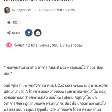
Last updated
พ.ย. 13, 2025
By
บัญชา นารี
221
Share
ทั้งหมด 42 total views
, วันนี้ 1 views today
❝ หอพักนิสิตนานาชาติ อาคาร AและB มจร หลอมรวมใจทำวัตร สวด
มนต์❞
วันนี้ พุทธ ที่ ๑๒ พฤศจิกายน พ.ศ. ๒๕๖๘ เวลา ๑๗.๐๐ น. อาคาร หอพัก
นิสิตนานาชาติ A โดยการมอบหมายของพระมหาราชัน จิตฺตปาโล, ดร.ผู้
ช่วยอธิการบดีฝ่ายกิจการนิสิต มอบให้พระสังคม กิตฺติญาโณ นัก
วิชาการศึกษา ผู้กำกับหอพัก พระคุณากร ปิยจาโร นักจัดการงานทั่วไป
พระธรรมนันท์ ธมฺมปริสุทฺธชโย เจ้าหน้าที่หอพัก โดยมี พระมหากันต