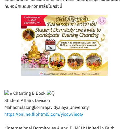
กับหอพักและมหาวิทยาลัยในครั้งนี้
Chanting E Book
Student Affairs Division
Mahachulalongkornrajavidyalaya University
https://online.fliphtml5.com/yjocw/ieoa/
“International Dormitories A and B, MCU: United in Faith