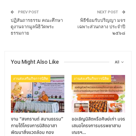
PREV POST
NEXT POST
ปฏิสันถารธรรม คณะศึกษา
พิธีซ้อมรับปริญญา มจร
ดูงานจากมูลนิธิวัดพระ
เฉพาะส่วนกลาง ประจำปี
ธรรมกาย
๒๕๖๘
You Might Also Like
All
งานส่งเสริมกิจการนิสิต
งานส่งเสริมกิจการนิสิต
งาน “สงกรานต์ สนานธรรม”
ขอเชิญนิสิตหรือศิษย์เก่า มจร
ภายใต้โครงการนิสิตอาสา
เสนอโครงการบรรพชาสาม
พัฒนาสิ่งแวดล้อม กอง
เณรฯ…