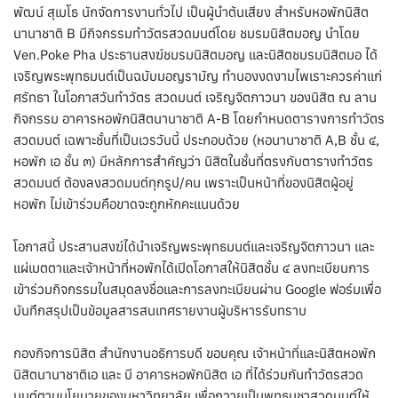
พัฒน์ สุเมโธ นักจัดการงานทั่วไป เป็นผู้นำต้นเสียง สำหรับหอพักนิสิต
นานาชาติ B มีกิจกรรมทำวัตรสวดมนต์โดย ชมรมนิสิตมอญ นำโดย
Ven.Poke Pha ประธานสงฆ์ชมรมนิสิตมอญ และนิสิตชมรมนิสิตมอ ได้
เจริญพระพุทธมนต์เป็นฉบับมอญรามัญ ทำนองงดงามไพเราะควรค่าแก่
ศรัทธา ในโอกาสวันทำวัตร สวดมนต์ เจริญจิตภาวนา ของนิสิต ณ ลาน
กิจกรรม อาคารหอพักนิสิตนานาชาติ A-B โดยกำหนดตารางการทำวัตร
สวดมนต์ เฉพาะชั้นที่เป็นเวรวันนี้ ประกอบด้วย (หอนานาชาติ A,B ชั้น ๔,
หอพัก เอ ชั้น ๓) มีหลักการสำคัญว่า นิสิตในชั้นที่ตรงกับตารางทำวัตร
สวดมนต์ ต้องลงสวดมนต์ทุกรูป/คน เพราะเป็นหน้าที่ของนิสิตผู้อยู่
หอพัก ไม่เข้าร่วมคือขาดจะถูกหักคะเเนนด้วย
โอกาสนี้ ประสานสงฆ์ได้นำเจริญพระพุทธมนต์และเจริญจิตภาวนา และ
แผ่เมตตาและเจ้าหน้าที่หอพักได้เปิดโอกาสให้นิสิตชั้น ๔ ลงทะเบียนการ
เข้าร่วมกิจกรรมในสมุดลงชื่อและการลงทะเบียนผ่าน Google ฟอร์มเพื่อ
บันทึกสรุปเป็นข้อมูลสารสนเทศรายงานผู้บริหารรับทราบ
กองกิจการนิสิต สำนักงานอธิการบดี ขอบคุณ เจ้าหน้าที่และนิสิตหอพัก
นิสิตนานาชาติเอ และ บี อาคารหอพักนิสิต เอ ที่ได้ร่วมกันทำวัตรสวด
มนต์ตามนโยบายของมหาวิทยาลัย เพื่อถวายเป็นพุทธบูชาสวดมนต์ให้