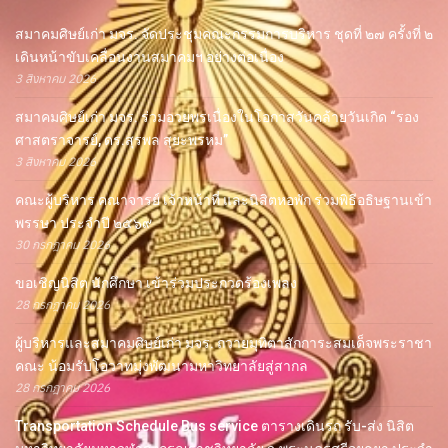
สมาคมศิษย์เก่า มจร. จัดประชุมคณะกรรมการบริหาร ชุดที่ ๒๗ ครั้งที่ ๒
เดินหน้าขับเคลื่อนงานสมาคมฯ อย่างต่อเนื่อง
3 สิงหาคม 2026
สมาคมศิษย์เก่า มจร. ร่วมอวยพรเนื่องในโอกาสวันคล้ายวันเกิด “รอง
ศาสตราจารย์, ดร.สุรพล สุยะพรหม”
3 สิงหาคม 2026
คณะผู้บริหาร คณาจารย์ เจ้าหน้าที่ และนิสิตหอพัก ร่วมพิธีอธิษฐานเข้า
พรรษา ประจำปี ๒๕๖๙
30 กรกฎาคม 2026
ขอเชิญนิสิต นักศึกษา เข้าร่วมประกวดร้องเพลง
28 กรกฎาคม 2026
ผู้บริหารและสมาคมศิษย์เก่า มจร. ถวายมุทิตาสักการะสมเด็จพระราชา
คณะ น้อมรับโอวาทมุ่งพัฒนามหาวิทยาลัยสู่สากล
28 กรกฎาคม 2026
Transportation Schedule Bus service ตารางเดินรถ รับ-ส่ง นิสิต