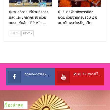
ผู้ช่วยอธิการบดีฝ่ายกิจการ
ผู้บริหารฝ่ายกิจการนิสิต
นิสิตและบุคลากร เข้าร่วม
มจร. ร่วมงานครบรอบ ๘ ปี
อบรมเข้มข้น “PR AI –…
สถาบันพระไตรปิฎกศึกษ
PREV
NEXT
กองกิจการนิสิต สำนักงานอธิการบดี
MCU TV สถานีโทรทัศน์เพื่อการศึกษา @OfficialTBCChannel
เรื่องล่าสุด