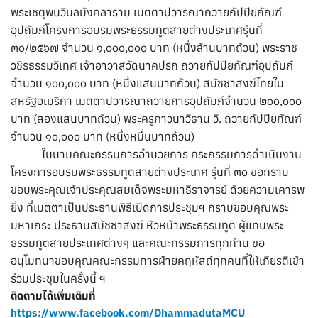
พระเชตุพนวิมลมังคลาราม เมตตาปวารณาถวายกัปปิยกัณฑ์
อุปถัมภ์โครงการอบรมพระธรรมทูตสายต่างประเทศรุ่นที่
๓๐/๒๕๖๗ จำนวน ๑,๐๐๐,๐๐๐ บาท (หนึ่งล้านบาทถ้วน) พระราช
วชิรธรรมวิเทศ เจ้าอาวาสวัดนาคปรก ถวายกัปปิยกัณฑ์อุปถัมภ์
จำนวน ๑๐๐,๐๐๐ บาท (หนึ่งแสนบาทถ้วน) สมัชชาสงฆ์ไทยใน
สหรัฐอเมริกา เมตตาปวารณาถวายการอุปถัมภ์จำนวน ๒๐๐,๐๐๐
บาท (สองแสนบาทถ้วน) พระครูภาวนาวิธาน วิ. ถวายกัปปิยกัณฑ์
จำนวน ๑๐,๐๐๐ บาท (หนึ่งหมื่นบาทถ้วน)
ในนามคณะกรรมการอำนวยการ คระกรรมการดำเนินงาน
โครงการอบรมพระธรรมทูตสายต่างประเทศ รุ่นที่ ๓๐ ขอกราบ
ขอบพระคุณเจ้าประคุณสมเด็จพระมหาธีราจารย์ ด้วยความเคารพ
ยิ่ง ที่เมตตาเป็นประธานพิธีเปิดการประชุมฯ กราบขอบคุณพระ
มหาเถระ ประธานสมัชชาสงฆ์ หัวหน้าพระธรรมทูต ผู้แทนพระ
ธรรมทูตสายประเทศต่างๆ และคณะกรรมการทุกท่าน ขอ
อนุโมทนาขอบคุณคณะกรรมการฝ่ายคฤหัสถ์ทุกคนที่ให้เกียรติเข้า
ร่วมประชุมในครั้งนี้ ฯ
ติดตามได้เพิ่มเติมที่
https://www.facebook.com/DhammadutaMCU