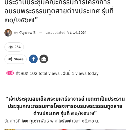
ประธานประชุมคณะกรรมการโครงการ
อบรมพระธรรมทูตสายต่างประเทศ รุ่นที่
๓๐/๒๕๖๗”
Last updated
ก.ย. 14, 2024
By
บัญชา นารี
254
Share
ทั้งหมด 102 total views
, วันนี้ 1 views today
“เจ้าประคุณสมเด็จพระมหาธีราจารย์ เมตตาเป็นประธาน
ประชุมคณะกรรมการโครงการอบรมพระธรรมทูตสาย
ต่างประเทศ รุ่นที่ ๓๐/๒๕๖๗”
วันศุกร์ที่ ๒๓ กุมภาพันธ์ พ.ศ.๒๕๖๗ เวลา ๑๕.๓๐ น.