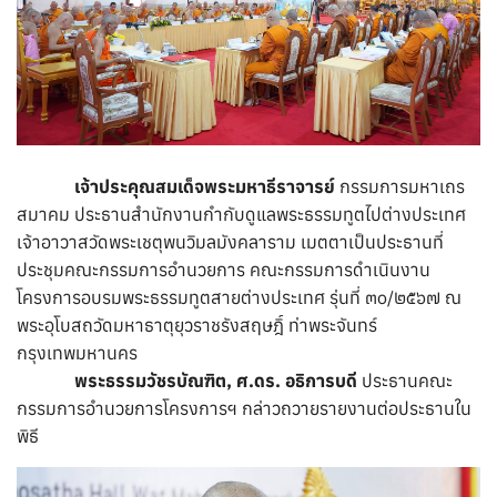
เจ้าประคุณสมเด็จพระมหาธีราจารย์
กรรมการมหาเถร
สมาคม ประธานสำนักงานกำกับดูแลพระธรรมทูตไปต่างประเทศ
เจ้าอาวาสวัดพระเชตุพนวิมลมังคลาราม เมตตาเป็นประธานที่
ประชุมคณะกรรมการอำนวยการ คณะกรรมการดำเนินงาน
โครงการอบรมพระธรรมทูตสายต่างประเทศ รุ่นที่ ๓๐/๒๕๖๗ ณ
พระอุโบสถวัดมหาธาตุยุวราชรังสฤษฎิ์ ท่าพระจันทร์
กรุงเทพมหานคร
พระธรรมวัชรบัณฑิต, ศ.ดร. อธิการบดี
ประธานคณะ
กรรมการอำนวยการโครงการฯ กล่าวถวายรายงานต่อประธานใน
พิธี