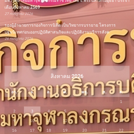
มหาวิทยาลัยมหาจุฬาลงกรณราชวิทยาลัย จ.พระนครศรีอยุธยา ประจำ
เดือนสิงหาคม 2569
27 กรกฎาคม 2026
รองผู้อำนวยการกองกิจการนิสิต เป็นวิทยากรบรรยาย โครงการ
ปฐมนิเทศก่อนออกปฏิบัติศาสนกิจและปฏิบัติงานบริการสังค
26 กรกฎาคม 2026
สิงหาคม 2026
อา.
จ.
อ.
พ.
พฤ.
ศ.
ส.
1
2
3
4
5
6
7
8
9
10
11
12
13
14
15
16
17
18
19
20
21
22