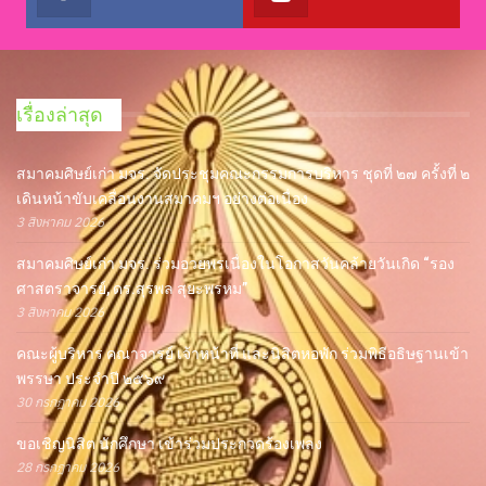
เรื่องล่าสุด
สมาคมศิษย์เก่า มจร. จัดประชุมคณะกรรมการบริหาร ชุดที่ ๒๗ ครั้งที่ ๒
เดินหน้าขับเคลื่อนงานสมาคมฯ อย่างต่อเนื่อง
3 สิงหาคม 2026
สมาคมศิษย์เก่า มจร. ร่วมอวยพรเนื่องในโอกาสวันคล้ายวันเกิด “รอง
ศาสตราจารย์, ดร.สุรพล สุยะพรหม”
3 สิงหาคม 2026
คณะผู้บริหาร คณาจารย์ เจ้าหน้าที่ และนิสิตหอพัก ร่วมพิธีอธิษฐานเข้า
พรรษา ประจำปี ๒๕๖๙
30 กรกฎาคม 2026
ขอเชิญนิสิต นักศึกษา เข้าร่วมประกวดร้องเพลง
28 กรกฎาคม 2026