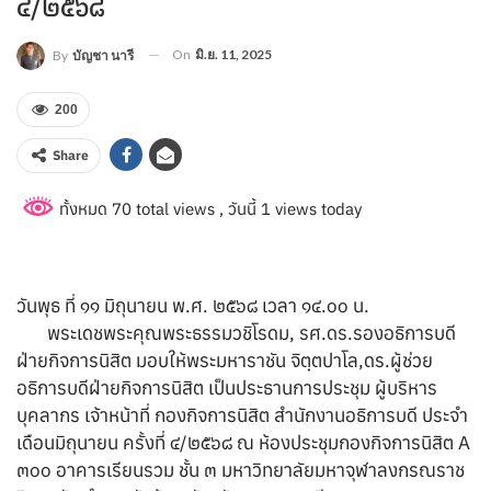
๔/๒๕๖๘
On
มิ.ย. 11, 2025
By
บัญชา นารี
200
Share
ทั้งหมด 70 total views
, วันนี้ 1 views today
วันพุธ ที่ ๑๑ มิถุนายน พ.ศ. ๒๕๖๘ เวลา ๑๔.๐๐ น.
พระเดชพระคุณพระธรรมวชิโรดม, รศ.ดร.รองอธิการบดี
ฝ่ายกิจการนิสิต มอบให้พระมหาราชัน จิตฺตปาโล,ดร.ผู้ช่วย
อธิการบดีฝ่ายกิจการนิสิต เป็นประธานการประชุม ผู้บริหาร
บุคลากร เจ้าหน้าที่ กองกิจการนิสิต สำนักงานอธิการบดี ประจำ
เดือนมิถุนายน ครั้งที่ ๔/๒๕๖๘ ณ ห้องประชุมกองกิจการนิสิต A
๓๐๐ อาคารเรียนรวม ชั้น ๓ มหาวิทยาลัยมหาจุฬาลงกรณราช