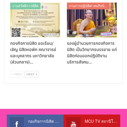
งานสวัสดิการนิสิต
งานการปฏิบัติศาสนกิจนิสิต
กองกิจการนิสิต ขอเรียน/
รองผู้อำนวยการกองกิจการ
เชิญ นิสิตหอพัก คณาจารย์
นิสิต เป็นวิทยากรบรรยาย แก่
และบุคลากร มหาวิทยาลัย
นิสิตก่อนออกปฏิบัติงาน
(ส่วนกลาง)…
บริการสังคม…
PREV
NEXT
กองกิจการนิสิต สำนักงานอธิการบดี
MCU TV สถานีโทรทัศน์เพื่อการศึกษา @OfficialTBCChannel