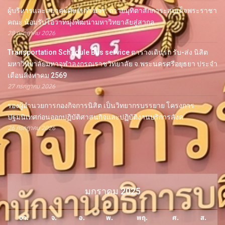
ผู้บริหารและสมาคมศิษย์เก่า มจร. ถวายมุทิตาสักการะสมเด็จพระราชา
คณะ น้อมรับโอวาทมุ่งพัฒนามหาวิทยาลัยสู่สากล
28 กรกฎาคม 2026
Transportation Schedule Bus service ตารางเดินรถ รับ-ส่ง นิสิต
มหาวิทยาลัยมหาจุฬาลงกรณราชวิทยาลัย จ.พระนครศรีอยุธยา ประจำ
เดือนสิงหาคม 2569
27 กรกฎาคม 2026
รองผู้อำนวยการกองกิจการนิสิต เป็นวิทยากรบรรยาย โครงการ
ปฐมนิเทศก่อนออกปฏิบัติศาสนกิจและปฏิบัติงานบริการสังค
26 กรกฎาคม 2026
มกราคม 2025
อา.
จ.
อ.
พ.
พฤ.
ศ.
ส.