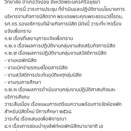
วิทยาลัย อำเภอวังน้อย จังหวัดพระนครศรีอยุธยา
การนี้ วาระการประชุม ที่ดำเนินและปฏิบัติตามนโยบายการ
บริหารงานกิจการนิสิตจาก พระเดชพระคุณพระธรรมวชิโรดม,
รศ.ดร.รองอธิการบดีฝ่ายกิจการนิสิต มีดังนี้ วาระที่​๑​ ￼เรื่อง
แจ้งเพื่อทราบ ​
๑.๒​ เรื่องที่เลขานุการแจ้งเพื่อทราบ
​​๑.๒.๑ เรื่อง​ผลการปฏิบัติงานกลุ่มงานส่งเสริมกิจการนิสิต
​​๑.๒.๒ เรื่อง​ผลการปฏิบัติงานกลุ่มงานสวัสดิการนิสิต
​​​- งานหอพักนิสิต
​​​- งานเบิกจ่ายรถเมล์โดยสารนิสิต
​​​- งานสวัสดิการประกันอุบัติเหตุกลุ่มนิสิต
​​​- งานทุนการศึกษา
​​๑.๒.๓ เรื่อง​ผลการดำเนินงานกลุ่มงานปฏิบัติศาสนกิจและ
บริการสังคม
วาระสืบเนื่อง เรื่อง​แผนการเตรียมความพร้อมการจัดห้องพัก
สำหรับนิสิตใหม่ ปีการศึกษา ๒๕๖๘
วาระที่​๔ เรื่องเสนอเพื่อพิจารณา
​​๔.๑ เรื่อง​การซ่อมบำรุงลิฟท์หอพักนิสิตนานาชาติ เอ