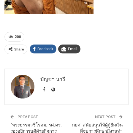
200
Share
Facebook
Email
บัญชา นารี
PREV POST
NEXT POST
“พระธรรมวชิโรดม, รศ.ดร.
กยศ. สนับสนุนให้ผู้กู้ยืมเงิน
รองอธิการบดีฝ่ายกิจการ
ที่จบการศึกษามีงานทำ