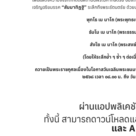
เจริญอริยมรรค
“สัมมาทิฏฐิ”
ระลึกถึงพระรัตนตรัย ด้วย
พุทโธ เม นาโถ (พระพุทธเจ้
ธัมโม เม นาโถ (พระธรรมเ
สังโฆ เม นาโถ (พระสงฆ์เ
(โดยให้ระลึกย้ำ ๆ ซ้ำ ๆ ต่อเน
ถวายเป็นพระราชกุศลเนื่องในโอกาสวันเฉลิมพระชน
๒๕๖๘ เวลา ๐๘.๐๐ น. ถึง วั
ผ่านแอปพลิเคช
ทั้งนี้ สามารถดาวน์โหลดแอ
และ 