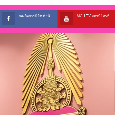
กองกิจการนิสิต สำนักงานอธิการบดี
MCU TV สถานีโทรทัศน์เพื่อการศึกษา @OfficialTBCChannel