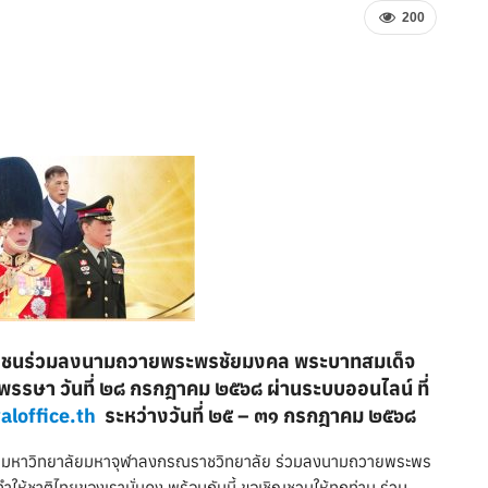
200
ะชาชนร่วมลงนามถวายพระพรชัยมงคล
พระบาทสมเด็จ
รรษา วันที่ ๒๘ กรกฎาคม ๒๕๖๘ ผ่านระบบออนไลน์ ที่
aloffice.th
ระหว่างวันที่ ๒๕ – ๓๑ กรกฎาคม ๒๕๖๘
ิต มหาวิทยาลัยมหาจุฬาลงกรณราชวิทยาลัย ร่วมลงนามถวายพระพร
ำให้ชาติไทยของเรามั่นคง พร้อมกันนี้ ขอเชิญชวนให้ทุกท่าน ร่วม