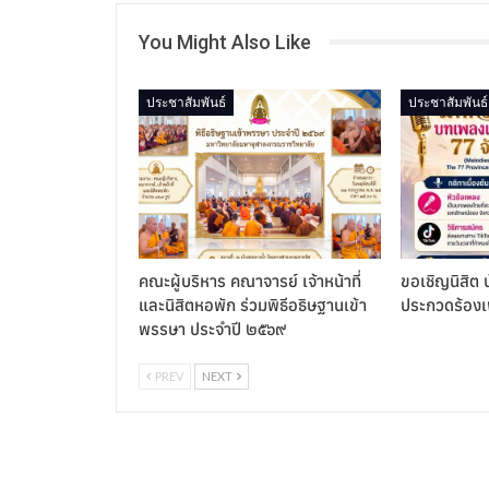
You Might Also Like
ประชาสัมพันธ์
ประชาสัมพันธ์
คณะผู้บริหาร คณาจารย์ เจ้าหน้าที่
ขอเชิญนิสิต น
และนิสิตหอพัก ร่วมพิธีอธิษฐานเข้า
ประกวดร้อง
พรรษา ประจำปี ๒๕๖๙
PREV
NEXT