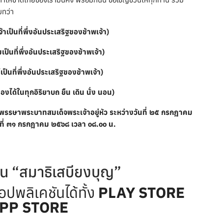
บทว่า
าเป็นที่พึ่งอันประเสริฐของข้าพเจ้า)
ป็นที่พึ่งอันประเสริฐของข้าพเจ้า)
ป็นที่พึ่งอันประเสริฐของข้าพเจ้า)
ื่องได้ในทุกอิริยาบถ ยืน เดิน นั่ง นอน)
มพรรษา
พระบาทสมเด็จ
พระเจ้าอยู่หัว
ระหว่างวันที่ ๒๕ กรกฎาคม
นที่ ๓๑ กรกฎาคม ๒๕๖๘ เวลา ๐๘.๐๐ น.
ัน “สมาธิเสบียงบุญ”
ปพลิเคชันได้ทั้ง
PLAY STORE
APP STORE