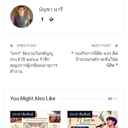
บัญชา นารี
PREV POST
NEXT POST
“มจร” จัดงานวันกตัญญู
❝ กองกิจการนิสิต มจร ติด
ประจำปี ๒๕๖๘ รำลึก
ป้ายรณรงค์กวดขันวินัย
คุณูปการผู้เกษียณอายุการ
นิสิต ❞
ทำงาน
You Might Also Like
All
ประชาสัมพันธ์
ประชาสัมพันธ์