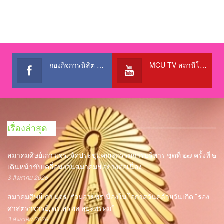
กองกิจการนิสิต สำนักงานอธิการบดี
MCU TV สถานีโทรทัศน์เพื่อการศึกษา @OfficialTBCChannel
เรื่องล่าสุด
สมาคมศิษย์เก่า มจร. จัดประชุมคณะกรรมการบริหาร ชุดที่ ๒๗ ครั้งที่ ๒
เดินหน้าขับเคลื่อนงานสมาคมฯ อย่างต่อเนื่อง
3 สิงหาคม 2026
สมาคมศิษย์เก่า มจร. ร่วมอวยพรเนื่องในโอกาสวันคล้ายวันเกิด “รอง
ศาสตราจารย์, ดร.สุรพล สุยะพรหม”
3 สิงหาคม 2026