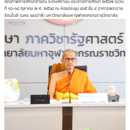
คุณภาพการศึกษาภายใน ระดับสถาบัน ประจำปีการศึกษา ๒๕๖๗ ในวัน
ที่ ๑๖-๑๘ ตุลาคม พ.ศ. ๒๕๖๘ ณ ห้องประชุม ๔๐๕ ชั้น ๔ อาคารพระราช
รัตนโมลี (นคร เขมปาลี) มหาวิทยาลัยมหาจุฬาลงกรณราชวิทยาลัย