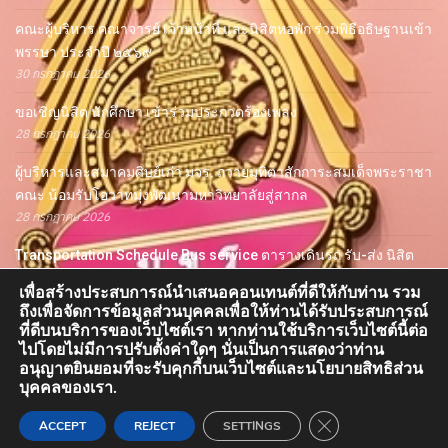
คณะผู้บริหาร คณาจารย์ เจ้าหน้าที่ และนิสิตหอพัก ร่วมพิธีอธิษฐานเข้า
พรรษา ประจำปี ๒๕๖๙
30 กรกฎาคม 2026
ขอเชิญนิสิต นักศึกษา เข้าร่วมประกวดร้องเพลง
28 กรกฎาคม 2026
ผู้บริหารและสมาคมศิษย์เก่า มจร. ถวายมุทิตาสักการะสมเด็จพระราชา
คณะ น้อมรับโอวาทมุ่งพัฒนามหาวิทยาลัยสู่สากล
28 กรกฎาคม 2026
Transportation Schedule Bus service ตารางเดินรถ รับ-ส่ง นิสิต
มหาวิทยาลัยมหาจุฬาลงกรณราชวิทยาลัย จ.พระนครศรีอยุธยา ประจำ
เพื่อสร้างประสบการณ์นำเสนอคอนเทนต์ที่ดีให้กับท่าน รวม
เดือนสิงหาคม 2569
ถึงเพื่อจัดการข้อมูลส่วนบุคคลเพื่อให้ท่านได้รับประสบการณ์
27 กรกฎาคม 2026
ที่ดีบนบริการของเว็บไซต์เรา หากท่านใช้บริการเว็บไซต์นี้ต่อ
ไปโดยไม่มีการปรับตั้งค่าใดๆ นั่นเป็นการแสดงว่าท่าน
รองผู้อำนวยการกองกิจการนิสิต เป็นวิทยากรบรรยาย โครงการ
อนุญาตยินยอมที่จะรับคุกกี้บนเว็บไซต์และนโยบายสิทธิส่วน
ปฐมนิเทศก่อนออกปฏิบัติศาสนกิจและปฏิบัติงานบริการสังค
บุคคลของเรา.
26 กรกฎาคม 2026
CLOSE GDPR COO
ACCEPT
REJECT
SETTINGS