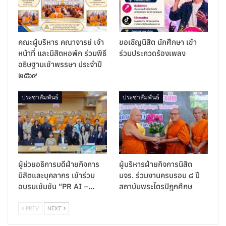
คณะผู้บริหาร คณาจารย์ เจ้า
ขอเชิญนิสิต นักศึกษา เข้า
หน้าที่ และนิสิตหอพัก ร่วมพิธี
ร่วมประกวดร้องเพลง
อธิษฐานเข้าพรรษา ประจำปี
๒๕๖๙
ประชาสัมพันธ์
ประชาสัมพันธ์
ผู้ช่วยอธิการบดีฝ่ายกิจการ
ผู้บริหารฝ่ายกิจการนิสิต
นิสิตและบุคลากร เข้าร่วม
มจร. ร่วมงานครบรอบ ๘ ปี
อบรมเข้มข้น “PR AI –…
สถาบันพระไตรปิฎกศึกษ
PREV
NEXT