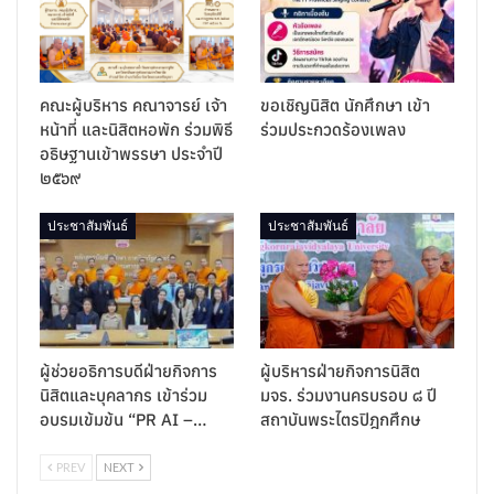
คณะผู้บริหาร คณาจารย์ เจ้า
ขอเชิญนิสิต นักศึกษา เข้า
หน้าที่ และนิสิตหอพัก ร่วมพิธี
ร่วมประกวดร้องเพลง
อธิษฐานเข้าพรรษา ประจำปี
๒๕๖๙
ประชาสัมพันธ์
ประชาสัมพันธ์
ผู้ช่วยอธิการบดีฝ่ายกิจการ
ผู้บริหารฝ่ายกิจการนิสิต
นิสิตและบุคลากร เข้าร่วม
มจร. ร่วมงานครบรอบ ๘ ปี
อบรมเข้มข้น “PR AI –…
สถาบันพระไตรปิฎกศึกษ
PREV
NEXT