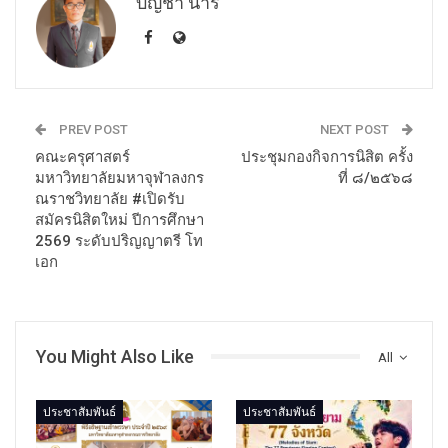
บัญชา นารี
PREV POST
NEXT POST
คณะครุศาสตร์
ประชุมกองกิจการนิสิต ครั้ง
มหาวิทยาลัยมหาจุฬาลงกร
ที่ ๘/๒๕๖๘
ณราชวิทยาลัย #เปิดรับ
สมัครนิสิตใหม่ ปีการศึกษา
2569 ระดับปริญญาตรี โท
เอก
You Might Also Like
All
ประชาสัมพันธ์
ประชาสัมพันธ์