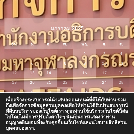
มกราคม 2025
อา.
จ.
อ.
พ.
พฤ.
ศ.
ส.
1
2
3
4
5
6
7
8
9
10
11
12
13
14
15
16
17
18
19
20
21
22
23
24
25
26
27
28
29
30
31
เพื่อสร้างประสบการณ์นำเสนอคอนเทนต์ที่ดีให้กับท่าน รวม
« ธ.ค.
ก.พ. »
ถึงเพื่อจัดการข้อมูลส่วนบุคคลเพื่อให้ท่านได้รับประสบการณ์
ที่ดีบนบริการของเว็บไซต์เรา หากท่านใช้บริการเว็บไซต์นี้ต่อ
ไปโดยไม่มีการปรับตั้งค่าใดๆ นั่นเป็นการแสดงว่าท่าน
อนุญาตยินยอมที่จะรับคุกกี้บนเว็บไซต์และนโยบายสิทธิส่วน
กองกิจการนิสิต อาคารสมเด็จพระพุฒาจารย์ (เกี่ยว อุปเสณมหาเถระ) อาคารเรียน
บุคคลของเรา.
รวม โซน A ชั้น 3 ห้อง A300 มหาวิทยาลัยมหาจุฬาลงกรณราชวิทยาลัย ต.ลำไทร