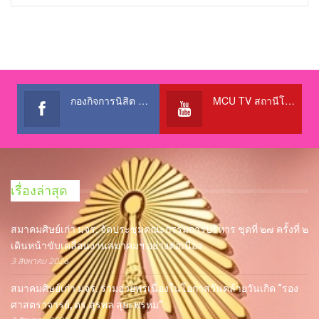
กองกิจการนิสิต สำนักงานอธิการบดี
MCU TV สถานีโทรทัศน์เพื่อการศึกษา @OfficialTBCChannel
เรื่องล่าสุด
สมาคมศิษย์เก่า มจร. จัดประชุมคณะกรรมการบริหาร ชุดที่ ๒๗ ครั้งที่ ๒
เดินหน้าขับเคลื่อนงานสมาคมฯ อย่างต่อเนื่อง
3 สิงหาคม 2026
สมาคมศิษย์เก่า มจร. ร่วมอวยพรเนื่องในโอกาสวันคล้ายวันเกิด “รอง
ศาสตราจารย์, ดร.สุรพล สุยะพรหม”