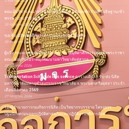
3 สิงหาคม 2026
คณะผู้บริหาร คณาจารย์ เจ้าหน้าที่ และนิสิตหอพัก ร่วมพิธีอธิษฐานเข้า
พรรษา ประจำปี ๒๕๖๙
30 กรกฎาคม 2026
ขอเชิญนิสิต นักศึกษา เข้าร่วมประกวดร้องเพลง
28 กรกฎาคม 2026
ผู้บริหารและสมาคมศิษย์เก่า มจร. ถวายมุทิตาสักการะสมเด็จพระราชา
คณะ น้อมรับโอวาทมุ่งพัฒนามหาวิทยาลัยสู่สากล
28 กรกฎาคม 2026
Transportation Schedule Bus service ตารางเดินรถ รับ-ส่ง นิสิต
มหาวิทยาลัยมหาจุฬาลงกรณราชวิทยาลัย จ.พระนครศรีอยุธยา ประจำ
เดือนสิงหาคม 2569
27 กรกฎาคม 2026
รองผู้อำนวยการกองกิจการนิสิต เป็นวิทยากรบรรยาย โครงการ
ปฐมนิเทศก่อนออกปฏิบัติศาสนกิจและปฏิบัติงานบริการสังค
26 กรกฎาคม 2026