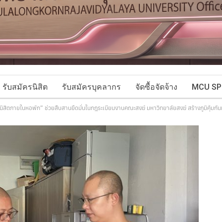
รับสมัครนิสิต
รับสมัครบุคลากร
จัดซื้อจัดจ้าง
MCU SP
นิสิตภายในหอพัก” ช่วยสืบสานยึดมั่นในกฎระเบียนงานคณะสงฆ์ มหาวิทยาลัยสงฆ์ สร้างภูมิคุ้มก