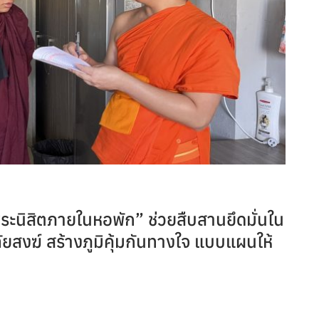
ระนิสิตภายในหอพัก” ช่วยสืบสานยึดมั่นใน
สงฆ์ สร้างภูมิคุ้มกันทางใจ แบบแผนให้