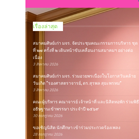
เรื่องล่าสุด
สมาคมศิษย์เก่า มจร. จัดประชุมคณะกรรมการบริหาร ชุด
ที่ ๒๗ ครั้งที่ ๒ เดินหน้าขับเคลื่อนงานสมาคมฯ อย่างต่อ
เนื่อง
3 สิงหาคม 2026
สมาคมศิษย์เก่า มจร. ร่วมอวยพรเนื่องในโอกาสวันคล้าย
วันเกิด “รองศาสตราจารย์, ดร.สุรพล สุยะพรหม”
3 สิงหาคม 2026
คณะผู้บริหาร คณาจารย์ เจ้าหน้าที่ และนิสิตหอพัก ร่วมพิธี
อธิษฐานเข้าพรรษา ประจำปี ๒๕๖๙
30 กรกฎาคม 2026
ขอเชิญนิสิต นักศึกษา เข้าร่วมประกวดร้องเพลง
28 กรกฎาคม 2026