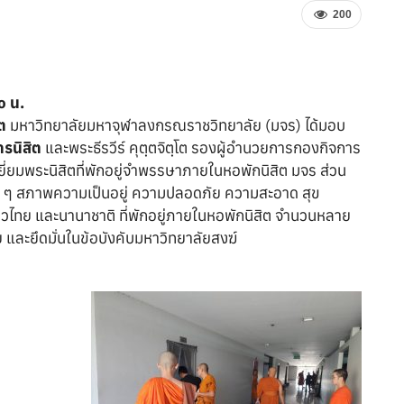
200
๐ น.
ต
มหาวิทยาลัยมหาจุฬาลงกรณราชวิทยาลัย (มจร) ได้มอบ
รนิสิต
และพระธีรวีร์ คุตฺตจิตฺโต รองผู้อำนวยการกองกิจการ
ยี่ยมพระนิสิตที่พักอยู่จำพรรษาภายในหอพักนิสิต มจร ส่วน
ต่าง ๆ สภาพความเป็นอยู่ ความปลอดภัย ความสะอาด สุข
าวไทย และนานาชาติ ที่พักอยู่ภายในหอพักนิสิต จำนวนหลาย
 และยึดมั่นในข้อบังคับมหาวิทยาลัยสงฆ์