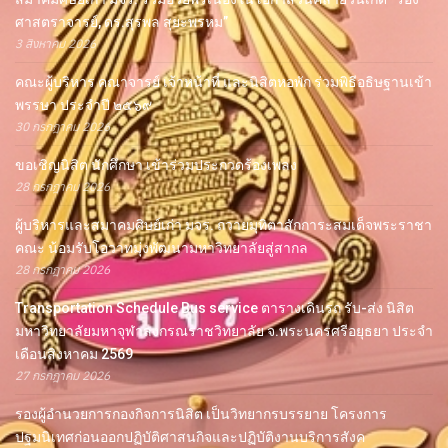
ศาสตราจารย์, ดร.สุรพล สุยะพรหม”
3 สิงหาคม 2026
คณะผู้บริหาร คณาจารย์ เจ้าหน้าที่ และนิสิตหอพัก ร่วมพิธีอธิษฐานเข้า
พรรษา ประจำปี ๒๕๖๙
30 กรกฎาคม 2026
ขอเชิญนิสิต นักศึกษา เข้าร่วมประกวดร้องเพลง
28 กรกฎาคม 2026
ผู้บริหารและสมาคมศิษย์เก่า มจร. ถวายมุทิตาสักการะสมเด็จพระราชา
คณะ น้อมรับโอวาทมุ่งพัฒนามหาวิทยาลัยสู่สากล
28 กรกฎาคม 2026
Transportation Schedule Bus service ตารางเดินรถ รับ-ส่ง นิสิต
มหาวิทยาลัยมหาจุฬาลงกรณราชวิทยาลัย จ.พระนครศรีอยุธยา ประจำ
เดือนสิงหาคม 2569
27 กรกฎาคม 2026
รองผู้อำนวยการกองกิจการนิสิต เป็นวิทยากรบรรยาย โครงการ
ปฐมนิเทศก่อนออกปฏิบัติศาสนกิจและปฏิบัติงานบริการสังค