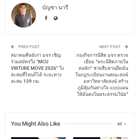
บัญชา นารี
PREV POST
NEXT POST
สมาคมศิษย์เก่า มจร เชิญ
กองกิจการนิสิต มจร ตรวจ
ร่วมสมัครวิ่ง “MCU
เยี่ยม “พระนิสิตภายใน
VIRTURE MOVE 2026” วิ่ง
หอพัก” ช่วยสืบสานยึดมั่น
สะสมที่ไหนก็ได้ ระยะทาง
ในกฎระเบียนงานคณะสงฆ์
สะสม 139 กม.
มหาวิทยาลัยสงฆ์ สร้าง
ภูมิคุ้มกันทางใจ แบบแผน
ให้มั่นคงในพระธรรมวินัย”
You Might Also Like
All