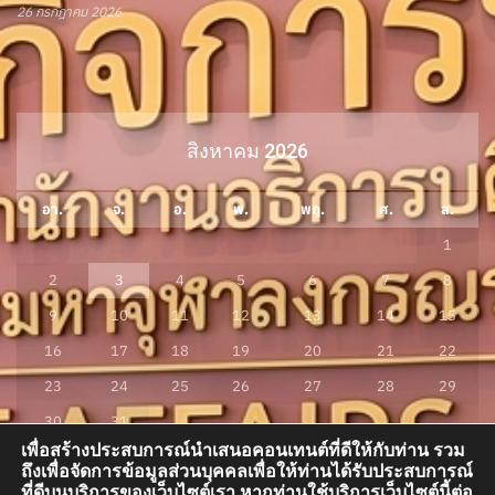
26 กรกฎาคม 2026
สิงหาคม 2026
อา.
จ.
อ.
พ.
พฤ.
ศ.
ส.
1
2
3
4
5
6
7
8
9
10
11
12
13
14
15
16
17
18
19
20
21
22
23
24
25
26
27
28
29
30
31
เพื่อสร้างประสบการณ์นำเสนอคอนเทนต์ที่ดีให้กับท่าน รวม
« ก.ค.
ถึงเพื่อจัดการข้อมูลส่วนบุคคลเพื่อให้ท่านได้รับประสบการณ์
ที่ดีบนบริการของเว็บไซต์เรา หากท่านใช้บริการเว็บไซต์นี้ต่อ