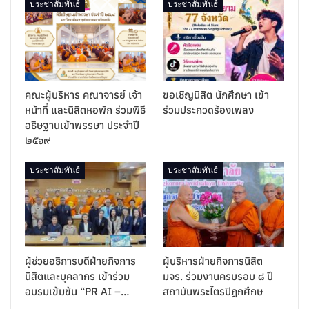
ประชาสัมพันธ์
ประชาสัมพันธ์
คณะผู้บริหาร คณาจารย์ เจ้า
ขอเชิญนิสิต นักศึกษา เข้า
หน้าที่ และนิสิตหอพัก ร่วมพิธี
ร่วมประกวดร้องเพลง
อธิษฐานเข้าพรรษา ประจำปี
๒๕๖๙
ประชาสัมพันธ์
ประชาสัมพันธ์
ผู้ช่วยอธิการบดีฝ่ายกิจการ
ผู้บริหารฝ่ายกิจการนิสิต
นิสิตและบุคลากร เข้าร่วม
มจร. ร่วมงานครบรอบ ๘ ปี
อบรมเข้มข้น “PR AI –…
สถาบันพระไตรปิฎกศึกษ