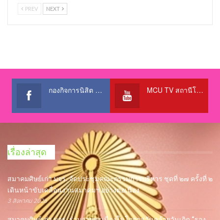
PREV
NEXT
กองกิจการนิสิต สำนักงานอธิการบดี
MCU TV สถานีโทรทัศน์เพื่อการศึกษา @OfficialTBCChannel
เรื่องล่าสุด
สมาคมศิษย์เก่า มจร. จัดประชุมคณะกรรมการบริหาร ชุดที่ ๒๗ ครั้งที่ ๒
เดินหน้าขับเคลื่อนงานสมาคมฯ อย่างต่อเนื่อง
3 สิงหาคม 2026
สมาคมศิษย์เก่า มจร. ร่วมอวยพรเนื่องในโอกาสวันคล้ายวันเกิด “รอง