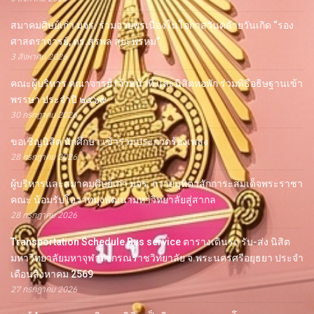
สมาคมศิษย์เก่า มจร. ร่วมอวยพรเนื่องในโอกาสวันคล้ายวันเกิด “รอง
ศาสตราจารย์, ดร.สุรพล สุยะพรหม”
3 สิงหาคม 2026
คณะผู้บริหาร คณาจารย์ เจ้าหน้าที่ และนิสิตหอพัก ร่วมพิธีอธิษฐานเข้า
พรรษา ประจำปี ๒๕๖๙
30 กรกฎาคม 2026
ขอเชิญนิสิต นักศึกษา เข้าร่วมประกวดร้องเพลง
28 กรกฎาคม 2026
ผู้บริหารและสมาคมศิษย์เก่า มจร. ถวายมุทิตาสักการะสมเด็จพระราชา
คณะ น้อมรับโอวาทมุ่งพัฒนามหาวิทยาลัยสู่สากล
28 กรกฎาคม 2026
Transportation Schedule Bus service ตารางเดินรถ รับ-ส่ง นิสิต
มหาวิทยาลัยมหาจุฬาลงกรณราชวิทยาลัย จ.พระนครศรีอยุธยา ประจำ
เดือนสิงหาคม 2569
27 กรกฎาคม 2026