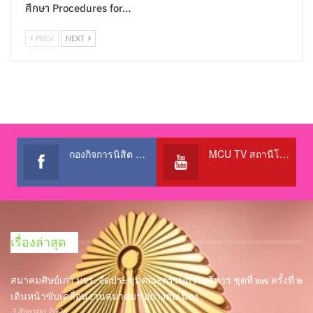
ศึกษา Procedures for…
PREV
NEXT
กองกิจการนิสิต สำนักงานอธิการบดี
MCU TV สถานีโทรทัศน์เพื่อการศึกษา @OfficialTBCChannel
เรื่องล่าสุด
สมาคมศิษย์เก่า มจร. จัดประชุมคณะกรรมการบริหาร ชุดที่ ๒๗ ครั้งที่ ๒
เดินหน้าขับเคลื่อนงานสมาคมฯ อย่างต่อเนื่อง
3 สิงหาคม 2026