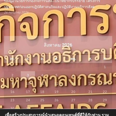
รองผู้อำนวยการกองกิจการนิสิต เป็นวิทยากรบรรยาย โครงการ
ปฐมนิเทศก่อนออกปฏิบัติศาสนกิจและปฏิบัติงานบริการสังค
26 กรกฎาคม 2026
สิงหาคม 2026
อา.
จ.
อ.
พ.
พฤ.
ศ.
ส.
1
2
3
4
5
6
7
8
9
10
11
12
13
14
15
16
17
18
19
20
21
22
23
24
25
26
27
28
29
30
31
เพื่อสร้างประสบการณ์นำเสนอคอนเทนต์ที่ดีให้กับท่าน รวม
« ก.ค.