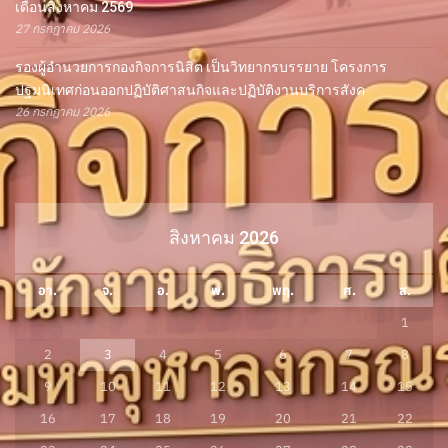
เดือนสิงหาคม 2569
27 กรกฎาคม 2026
รองผู้อำนวยการกองกิจการนิสิต เป็นวิทยากรบรรยาย โครงการ
ปฐมนิเทศก่อนออกปฏิบัติศาสนกิจและปฏิบัติงานบริการสังค
26 กรกฎาคม 2026
สิงหาคม 2026
อา.
จ.
อ.
พ.
พฤ.
ศ.
ส.
1
2
3
4
5
6
7
8
9
10
11
12
13
14
15
16
17
18
19
20
21
22