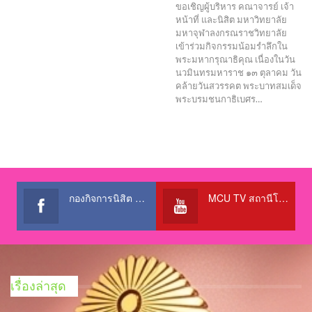
ขอเชิญผู้บริหาร คณาจารย์ เจ้า
หน้าที่ และนิสิต มหาวิทยาลัย
มหาจุฬาลงกรณราชวิทยาลัย
เข้าร่วมกิจกรรมน้อมรำลึกใน
พระมหากรุณาธิคุณ เนื่องในวัน
นวมินทรมหาราช ๑๓ ตุลาคม วัน
คล้ายวันสวรรคต พระบาทสมเด็จ
พระบรมชนกาธิเบศร…
กองกิจการนิสิต สำนักงานอธิการบดี
MCU TV สถานีโทรทัศน์เพื่อการศึกษา @OfficialTBCChannel
เรื่องล่าสุด