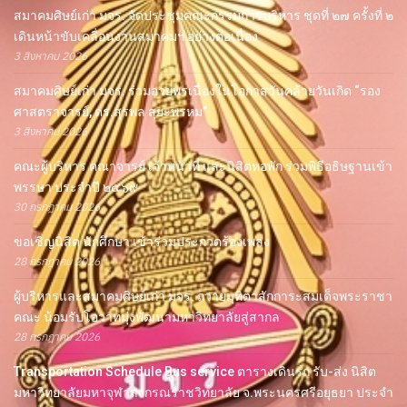
สมาคมศิษย์เก่า มจร. จัดประชุมคณะกรรมการบริหาร ชุดที่ ๒๗ ครั้งที่ ๒
เดินหน้าขับเคลื่อนงานสมาคมฯ อย่างต่อเนื่อง
3 สิงหาคม 2026
สมาคมศิษย์เก่า มจร. ร่วมอวยพรเนื่องในโอกาสวันคล้ายวันเกิด “รอง
ศาสตราจารย์, ดร.สุรพล สุยะพรหม”
3 สิงหาคม 2026
คณะผู้บริหาร คณาจารย์ เจ้าหน้าที่ และนิสิตหอพัก ร่วมพิธีอธิษฐานเข้า
พรรษา ประจำปี ๒๕๖๙
30 กรกฎาคม 2026
ขอเชิญนิสิต นักศึกษา เข้าร่วมประกวดร้องเพลง
28 กรกฎาคม 2026
ผู้บริหารและสมาคมศิษย์เก่า มจร. ถวายมุทิตาสักการะสมเด็จพระราชา
คณะ น้อมรับโอวาทมุ่งพัฒนามหาวิทยาลัยสู่สากล
28 กรกฎาคม 2026
Transportation Schedule Bus service ตารางเดินรถ รับ-ส่ง นิสิต
มหาวิทยาลัยมหาจุฬาลงกรณราชวิทยาลัย จ.พระนครศรีอยุธยา ประจำ