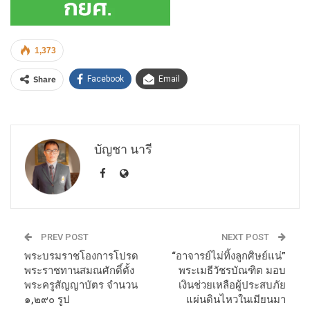
1,373
Share
Facebook
Email
บัญชา นารี
PREV POST
NEXT POST
พระบรมราชโองการโปรด
“อาจารย์ไม่ทิ้งลูกศิษย์แน่”
พระราชทานสมณศักดิ์ตั้ง
พระเมธีวัชรบัณฑิต มอบ
พระครูสัญญาบัตร จำนวน
เงินช่วยเหลือผู้ประสบภัย
๑,๒๙๐ รูป
แผ่นดินไหวในเมียนมา