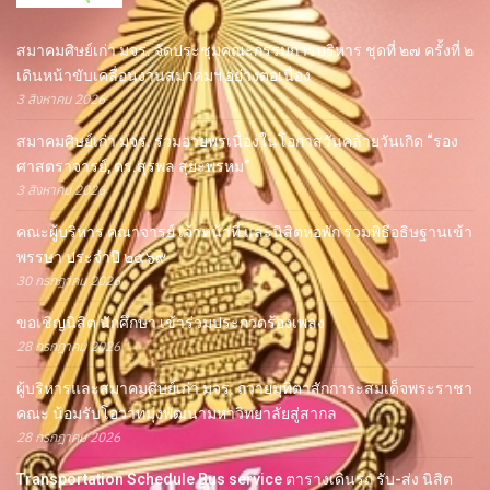
สมาคมศิษย์เก่า มจร. จัดประชุมคณะกรรมการบริหาร ชุดที่ ๒๗ ครั้งที่ ๒
เดินหน้าขับเคลื่อนงานสมาคมฯ อย่างต่อเนื่อง
3 สิงหาคม 2026
สมาคมศิษย์เก่า มจร. ร่วมอวยพรเนื่องในโอกาสวันคล้ายวันเกิด “รอง
ศาสตราจารย์, ดร.สุรพล สุยะพรหม”
3 สิงหาคม 2026
คณะผู้บริหาร คณาจารย์ เจ้าหน้าที่ และนิสิตหอพัก ร่วมพิธีอธิษฐานเข้า
พรรษา ประจำปี ๒๕๖๙
30 กรกฎาคม 2026
ขอเชิญนิสิต นักศึกษา เข้าร่วมประกวดร้องเพลง
28 กรกฎาคม 2026
ผู้บริหารและสมาคมศิษย์เก่า มจร. ถวายมุทิตาสักการะสมเด็จพระราชา
คณะ น้อมรับโอวาทมุ่งพัฒนามหาวิทยาลัยสู่สากล
28 กรกฎาคม 2026
Transportation Schedule Bus service ตารางเดินรถ รับ-ส่ง นิสิต