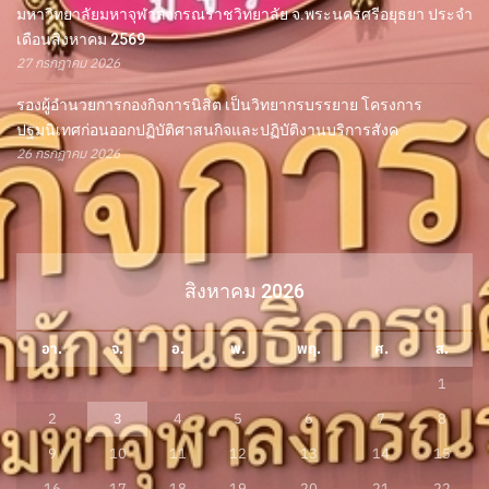
มหาวิทยาลัยมหาจุฬาลงกรณราชวิทยาลัย จ.พระนครศรีอยุธยา ประจำ
เดือนสิงหาคม 2569
27 กรกฎาคม 2026
รองผู้อำนวยการกองกิจการนิสิต เป็นวิทยากรบรรยาย โครงการ
ปฐมนิเทศก่อนออกปฏิบัติศาสนกิจและปฏิบัติงานบริการสังค
26 กรกฎาคม 2026
สิงหาคม 2026
อา.
จ.
อ.
พ.
พฤ.
ศ.
ส.
1
2
3
4
5
6
7
8
9
10
11
12
13
14
15
16
17
18
19
20
21
22