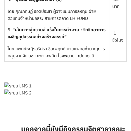
นาที
โดย คุณกฤษฏ์ รอดประชา ผู้วางแผนการลงทุน ฝ่าย
ตัวแทนจำหน่ายอิสระ สายการตลาด LH FUND
5.
“เส้นทางสู่ความสำเร็จในการทำงาน : จิตวิทยาการ
1
เผชิญอุปสรรคอย่างสร้างสรรค์”
ชั่วโมง
โดย แพทย์หญิงอริศรา ชีวะพฤกษ์ นายแพทย์ชำนาญการ
กลุ่มงานจิตเวชและยาเสพติด โรงพยาบาลปทุมธานี
นอกจากนี้ยังมีกิจกรรมจิตสาธารณะ