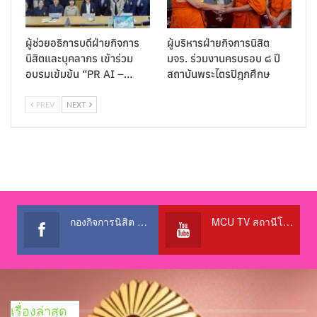
ผู้ช่วยอธิการบดีฝ่ายกิจการ
ผู้บริหารฝ่ายกิจการนิสิต
นิสิตและบุคลากร เข้าร่วม
มจร. ร่วมงานครบรอบ ๘ ปี
อบรมเข้มข้น “PR AI –…
สถาบันพระไตรปิฎกศึกษ
PREV
NEXT
กองกิจการนิสิต สำนักงานอธิการบดี
MCU TV สถานีโทรทัศน์เพื่อการศึกษา @OfficialTBCChannel
เรื่องล่าสุด