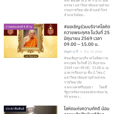
พ.ศ. ๒๕๖๙ ณ อาคาร มวก. ๔๘
พรรษา มหาวิทยาลัยมหาจุฬาลง
กรณราชวิทยาลัย ตำบลลำไทร
อำเภอวังน้อย…
#ขอเชิญร่วมบริจาคโลหิต
งานคณะสงฆ์ 6 ด้าน
ถวายพระกุศล ในวันที่ 25
มิถุนายน 2569 เวลา
09.00 – 15.00 น.
บัญชา นารี
มิ.ย. 19, 2026
#ขอเชิญร่วมบริจาคโลหิตถวาย
พระกุศล ในวันที่ 25 มิถุนายน
2569 เวลา 09.00 - 15.00 น. ณ
อาคารเรียนรวม ชั้น G โซน C
มหาวิทยาลัยมหาจุฬาลงกรณ
ราชวิทยาลัย
จ.พระนครศรีอยุธยา โดยที่
รัฐบาลจัดงานฉลองพระชนมายุ
99 พรรษา…
โลหิตแห่งความภักดี น้อม
ประชาสัมพันธ์