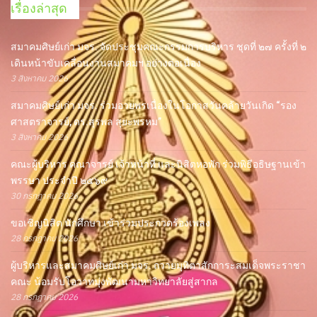
เรื่องล่าสุด
สมาคมศิษย์เก่า มจร. จัดประชุมคณะกรรมการบริหาร ชุดที่ ๒๗ ครั้งที่ ๒
เดินหน้าขับเคลื่อนงานสมาคมฯ อย่างต่อเนื่อง
3 สิงหาคม 2026
สมาคมศิษย์เก่า มจร. ร่วมอวยพรเนื่องในโอกาสวันคล้ายวันเกิด “รอง
ศาสตราจารย์, ดร.สุรพล สุยะพรหม”
3 สิงหาคม 2026
คณะผู้บริหาร คณาจารย์ เจ้าหน้าที่ และนิสิตหอพัก ร่วมพิธีอธิษฐานเข้า
พรรษา ประจำปี ๒๕๖๙
30 กรกฎาคม 2026
ขอเชิญนิสิต นักศึกษา เข้าร่วมประกวดร้องเพลง
28 กรกฎาคม 2026
ผู้บริหารและสมาคมศิษย์เก่า มจร. ถวายมุทิตาสักการะสมเด็จพระราชา
คณะ น้อมรับโอวาทมุ่งพัฒนามหาวิทยาลัยสู่สากล
28 กรกฎาคม 2026