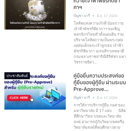
ถวายเจ้าฟ้าพัชรกิติยา
ภาฯ
บัญชา นารี
มิ.ย. 17, 2026
โลหิตแห่งความภักดี น้อมถวาย
เจ้าฟ้าพัชรกิติยาภาฯ ขอเชิญ
พสกนิกรไทยทั่วทั้งแผ่นดิน ร่วม
บริจาคโลหิตถวายเป็นพระกุศล
แด่สมเด็จพระเจ้าลูกเธอ เจ้าฟ้า
พัชรกิติยาภา นเรนทิราเทพยวดี
กรมหลวงราชสาริณีสิริพัชร มหา
วัชรราชธิดา…
คู่มือยื่นความประสงค์ขอ
ประชาสัมพันธ์
กู้ยืมของผู้กู้ยืม ผ่านระบบ
Pre-Approve…
บัญชา นารี
มิ.ย. 17, 2026
การให้การบริการกู้ยืม กยศ ของ
มหาวิทยาลัย มี 17 แห่ง นิสิต
ที่ศึกษาวิทยาเขตและวิทยาลัย
สงฆ์ สามารถกู้กับวิทยาเขตหรือ
วิทยาลัยสงฆ์ที่ตนศึกษา (ตาม