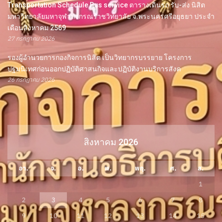
Transportation Schedule Bus service ตารางเดินรถ รับ-ส่ง นิสิต
มหาวิทยาลัยมหาจุฬาลงกรณราชวิทยาลัย จ.พระนครศรีอยุธยา ประจำ
เดือนสิงหาคม 2569
27 กรกฎาคม 2026
รองผู้อำนวยการกองกิจการนิสิต เป็นวิทยากรบรรยาย โครงการ
ปฐมนิเทศก่อนออกปฏิบัติศาสนกิจและปฏิบัติงานบริการสังค
26 กรกฎาคม 2026
สิงหาคม 2026
อา.
จ.
อ.
พ.
พฤ.
ศ.
ส.
1
2
3
4
5
6
7
8
9
10
11
12
13
14
15