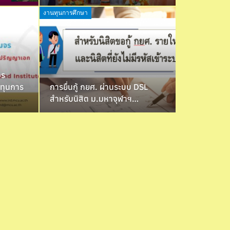
งานทุนการศึกษา
จร
บทุนการ
การยื่นกู้ กยศ. ผ่านระบบ DSL
สำหรับนิสิต ม.มหาจุฬาฯ…