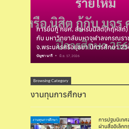
การยื่นกู้ กยศ. สำหรับนิสิต(คฤหัสถ์)
กับ มหาวิทยาลัยมหาจุฬาลงกรณราช
จ.พระนครศรีอยุธยา ปีการศึกษา 2
บัญชา นารี
มิ.ย. 17, 2026
Browsing Category
งานทุนการศึกษา
การปฐมนิเทศส
งานทุนการศึกษา
ผ่านสื่ออิเล็กท