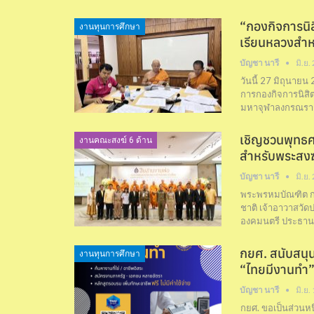
“กองกิจการนิ
งานทุนการศึกษา
เรียนหลวงสำห
บัญชา นารี
มิ.ย.
วันนี้ 27 มิถุนาย
การกองกิจการนิสิ
มหาจุฬาลงกรณราช
เชิญชวนพุทธศ
งานคณะสงฆ์ 6 ด้าน
สำหรับพระสง
บัญชา นารี
มิ.ย.
พระพรหมบัณฑิต 
ชาติ เจ้าอาวาสวัด
องคมนตรี ประธาน
กยศ. สนับสนุน
งานทุนการศึกษา
“ไทยมีงานทำ
บัญชา นารี
มิ.ย.
กยศ. ขอเป็นส่วนหน