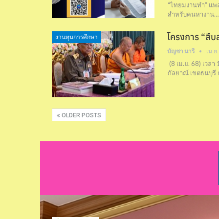
“ไทยมงานทำ” แพล
สำหรับคนหางาน…
โครงการ “สืบ
งานทุนการศึกษา
บัญชา นารี
เม.ย.
(8 เม.ย. 68) เวลา
กัลยาณ์ เขตธนบุรี
OLDER POSTS