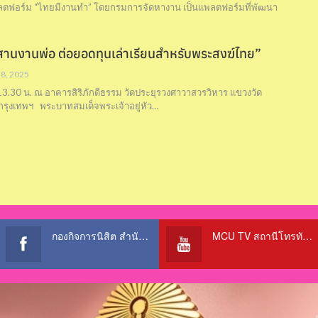
ตฟอร์ม “ไทยมีงานทำ” โดยกรมการจัดหางาน เป็นแพลตฟอร์มที่พัฒนา
สานงานพ่อ ต่อยอดทุนเล่าเรียนสำหรับพระสงฆ์ไทย”
 8, 2025
 13.30 น. ณ อาคารสิริภักดีธรรม วัดประยุรวงศาวาสวรวิหาร แขวงวัด
 กรุงเทพฯ พระบาทสมเด็จพระเจ้าอยู่หัว…
กองกิจการนิสิต สำนักงานอธิการบดี
MCU TV สถานีโทรทัศน์เพื่อการศึกษา @OfficialTBCChannel