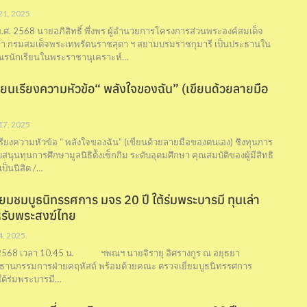
 21, 2025
 พ.ศ. 2568 นายอภิสิทธิ์ พึ่งพร ผู้อำนวยการโครงการส่วนพระองค์สมเด็จ
้า กรมสมเด็จพระเทพรัตนราชสุดา ฯ สยามบรมราชกุมารี เป็นประธานใน
ณรนักเรียนในพระราชานุเคราะห์…
ขียนเรียงความหัวข้อ“ พลังใจของฉัน” (เขียนด้วยลายมือ
 17, 2025
เรียงความหัวข้อ “ พลังใจของฉัน” (เขียนด้วยลายมือของตนเอง) ชิงทุนการ
ุนทุนการศึกษามูลนิธิต้ังเซ็กกิม ระดับอุดมศึกษา คุณสมบัติของผู้มีสิทธิ
เป็นนิสิต /…
่ยมชมบูธนิทรรศการ มจร 20 ปี ใต้ร่มพระบารมี ทุนเล่า
รับพระสงฆ์ไทย
 4, 2025
ม 2568 เวลา 10.45 น. ฯพณฯ นายจิรายุ อิศรางกูร ณ อยุธยา
ธานกรรมการฝ่ายคฤหัสถ์ พร้อมด้วยคณะ ตรวจเยี่ยมบูธนิทรรศการ
ใต้ร่มพระบารมี…