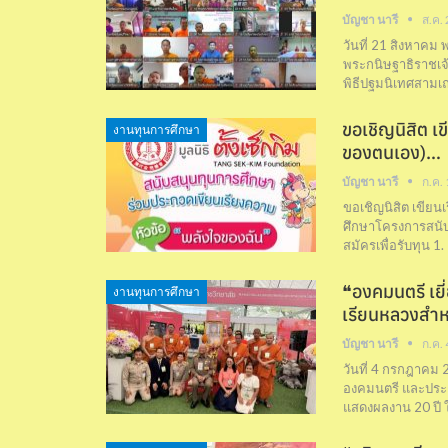
บัญชา นารี
ส.ค.
วันที่ 21 สิงหาคม
พระกนิษฐาธิราชเจ
พิธีปฐมนิเทศสามเ
ขอเชิญนิสิต เ
งานทุนการศึกษา
ของตนเอง)…
บัญชา นารี
ก.ค.
ขอเชิญนิสิต เขียน
ศึกษาโครงการสนับสน
สมัครเพื่อรับทุน 1. 
❝องคมนตรี เยี
งานทุนการศึกษา
เรียนหลวงสำห
บัญชา นารี
ก.ค.
วันที่ 4 กรกฎาค
องคมนตรี และประ
แสดงผลงาน 20 ปี 