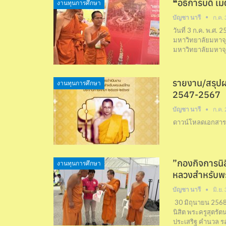
❝อธิการบดี เ
งานทุนการศึกษา
บัญชา นารี
ก.ค.
วันที่ 3 ก.ค. พ
มหาวิทยาลัยมหาจุ
มหาวิทยาลัยมหาจ
รายงาน/สรุปผ
งานทุนการศึกษา
2547-2567
บัญชา นารี
ก.ค.
ดาวน์โหลดเอกสาร 
”กองกิจการนิส
งานทุนการศึกษา
หลวงสำหรับพ
บัญชา นารี
มิ.ย.
30 มิถุนายน 2568 
นิสิต พระครูสุตรั
ประเสริฐ คำนวล ร