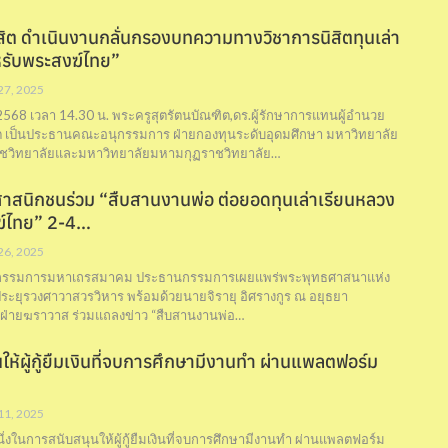
สิต ดำเนินงานกลั่นกรองบทความทางวิชาการนิสิตทุนเล่า
รับพระสงฆ์ไทย”
 27, 2025
น 2568 เวลา 14.30 น. พระครูสุตรัตนบัณฑิต,ดร.ผู้รักษาการแทนผู้อำนวย
ต เป็นประธานคณะอนุกรรมการ ฝ่ายกองทุนระดับอุดมศึกษา มหาวิทยาลัย
วิทยาลัยและมหาวิทยาลัยมหามกุฏราชวิทยาลัย…
าสนิกชนร่วม “สืบสานงานพ่อ ต่อยอดทุนเล่าเรียนหลวง
ฆ์ไทย” 2-4…
 26, 2025
กรรมการมหาเถรสมาคม ประธานกรรมการเผยแพร่พระพุทธศาสนาแห่ง
ประยุรวงศาวาสวรวิหาร พร้อมด้วยนายจิรายุ อิศรางกูร ณ อยุธยา
ฝ่ายฆราวาส ร่วมแถลงข่าว “สืบสานงานพ่อ…
ให้ผู้กู้ยืมเงินที่จบการศึกษามีงานทำ ผ่านแพลตฟอร์ม
”
 11, 2025
ึ่งในการสนับสนุนให้ผู้กู้ยืมเงินที่จบการศึกษามีงานทำ ผ่านแพลตฟอร์ม