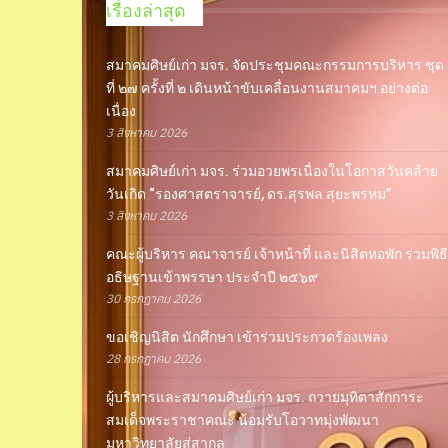
เรื่องล่าสุด
สมาคมศิษย์เก่า มจร. จัดประชุมคณะกรรมการบริหาร ชุด
ที่ ๒๗ ครั้งที่ ๒ เดินหน้าขับเคลื่อนงานสมาคมฯ อย่างต่อ
เนื่อง
3 สิงหาคม 2026
สมาคมศิษย์เก่า มจร. ร่วมอวยพรเนื่องในโอกาสวันคล้าย
วันเกิด “รองศาสตราจารย์, ดร.สุรพล สุยะพรหม”
3 สิงหาคม 2026
คณะผู้บริหาร คณาจารย์ เจ้าหน้าที่ และนิสิตหอพัก ร่วมพิธี
อธิษฐานเข้าพรรษา ประจำปี ๒๕๖๙
30 กรกฎาคม 2026
ขอเชิญนิสิต นักศึกษา เข้าร่วมประกวดร้องเพลง
28 กรกฎาคม 2026
ผู้บริหารและสมาคมศิษย์เก่า มจร. ถวายมุทิตาสักการะ
สมเด็จพระราชาคณะ น้อมรับโอวาทมุ่งพัฒนา
มหาวิทยาลัยสู่สากล