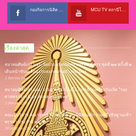
กองกิจการนิสิต สำนักงานอธิการบดี
MCU TV สถานีโทรทัศน์เพื่อการศึกษา @OfficialTBCChannel
เรื่องล่าสุด
สมาคมศิษย์เก่า มจร. จัดประชุมคณะกรรมการบริหาร ชุดที่ ๒๗ ครั้งที่ ๒
เดินหน้าขับเคลื่อนงานสมาคมฯ อย่างต่อเนื่อง
3 สิงหาคม 2026
สมาคมศิษย์เก่า มจร. ร่วมอวยพรเนื่องในโอกาสวันคล้ายวันเกิด “รอง
ศาสตราจารย์, ดร.สุรพล สุยะพรหม”
3 สิงหาคม 2026
คณะผู้บริหาร คณาจารย์ เจ้าหน้าที่ และนิสิตหอพัก ร่วมพิธีอธิษฐานเข้า
พรรษา ประจำปี ๒๕๖๙
30 กรกฎาคม 2026