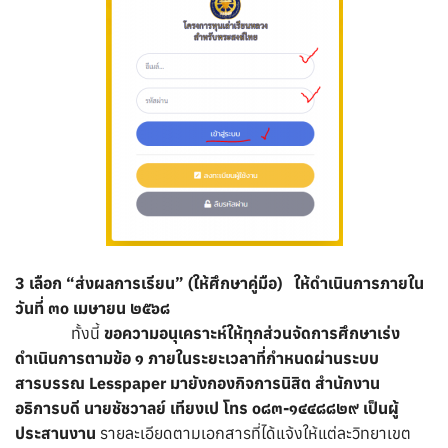
3 เลือก “ส่งผลการเรียน” (ให้ศึกษาคู่มือ)
ให้ดำเนินการภายใน
วันที่ ๓๐ เมษายน ๒๕๖๘
ทั้งนี้
ขอความอนุเคราะห์ให้ทุกส่วนจัดการศึกษาเร่ง
ดำเนินการตามข้อ ๑ ภายในระยะเวลาที่กำหนดผ่านระบบ
สารบรรณ Lesspaper มายังกองกิจการนิสิต สำนักงาน
อธิการบดี
นายชัชวาลย์ เทียงเป โทร ๐๘๓-๑๔๔๘๘๒๙ เป็นผู้
ประสานงาน
รายละเอียดตามเอกสารที่ได้แจ้งให้แต่ละวิทยาเขต