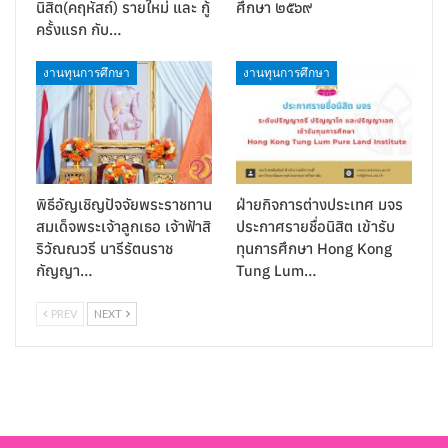
นิสิต(คฤหัสถ์) รายใหม่ และ กู้
ศึกษา ๒๕๖๙
ครั้งแรก กับ…
งานทุนการศึกษา
งานทุนการศึกษา
พิธีอัญเชิญปัจจัยพระราชทาน
ฝ่ายกิจการต่างประเทศ มจร
สมเด็จพระเจ้าลูกเธอ เจ้าฟ้าสิ
ประกาศรายชื่อนิสิต เข้ารับ
ริวัณณวรี นารีรัตนราช
ทุนการศึกษา Hong Kong
กัญญา…
Tung Lum…
PREV
NEXT