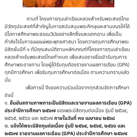
ตามที่ โครงการทุนเล่าเรียนหลวงสำหรับพระสงฆ์ไทย
มีวัตถุประสงค์ที่สำคัญในการสนับสนุนพระภิกษุและสามเณรให้ได้
มีโอกาสศึกษาพระธรรมวินัยอย่างลึกซื้งและแตกฉาน เพื่อเป็น
กำลังใจในการเผยแผ่พระพุทธศาสนา โดยถวายทุนการศึกษาพระ
นิสิตชั้นปีที่ ๑ ที่มีคุณสมบัติตามหลักเกณฑ์ที่โครงการทุนเล่าเรียน
หลวงสำหรับพระสงฆ์ไทยกำหนด เพื่อเสนอรายชื่อเข้ารับทุนการ
ศึกษาพระราชทาน โดยผู้ได้รับทุนต้องรายงานผลการเรียน (GPA)
ทุกปีการศึกษา เพื่อรับทุนการศึกษาต่อเนื่อง ตามความทราบแล้ว
นั้น
เพื่อการนี้ จึงขอความร่วมมือจากทุกส่วนจัดการศึกษา
ดังนี้
๑.
ยืนยันสถานภาพการเป็นนิสิตและรายงานผลการเรียน (GPA)
ประจำปีการศึกษา ๒๕๖๗
ของพระนิสิตทุนต่อเนื่อง รุ่นปี ๒๕๖๔,
๒๕๖๕, ๒๕๖๖ และ ๒๕๖๗
ภายในวันที่ ๓๐ เมษายน ๒๕๖๘
๒.
แจ้งให้พระนิสิตทุนต่อเนื่อง รุ่นปี ๒๕๖๔, ๒๕๖๕, ๒๕๖๖ และ
๒๕๖๗ รายงานผลการเรียน (GPA) ประจำปีการศึกษา ๒๕๖๗