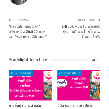
PREV POST
NEXT POST
“พระนิสิตมอญ มจร”
E-Book How to พระสงฆ์
บริจาคเงิน 26,500 บาท
สุขภาพดี ห่างไกลโรคไม่
แด่ “ชมรมพระนิสิตพม่า”
ติดต่อเรื้อรัง
You Might Also Like
All
งานทุนการศึกษา
งานทุนการศึกษา
การยื่นกู้ กยศ. สำหรับ
นิสิต กยศ รายเก่า ปีการ