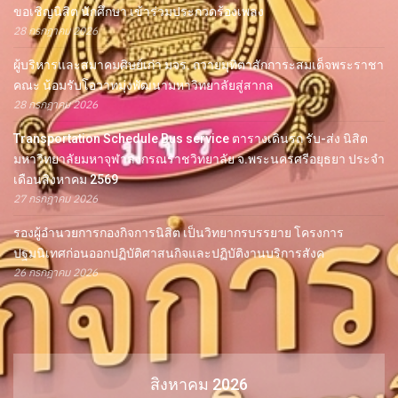
ขอเชิญนิสิต นักศึกษา เข้าร่วมประกวดร้องเพลง
28 กรกฎาคม 2026
ผู้บริหารและสมาคมศิษย์เก่า มจร. ถวายมุทิตาสักการะสมเด็จพระราชา
คณะ น้อมรับโอวาทมุ่งพัฒนามหาวิทยาลัยสู่สากล
28 กรกฎาคม 2026
Transportation Schedule Bus service ตารางเดินรถ รับ-ส่ง นิสิต
มหาวิทยาลัยมหาจุฬาลงกรณราชวิทยาลัย จ.พระนครศรีอยุธยา ประจำ
เดือนสิงหาคม 2569
27 กรกฎาคม 2026
รองผู้อำนวยการกองกิจการนิสิต เป็นวิทยากรบรรยาย โครงการ
ปฐมนิเทศก่อนออกปฏิบัติศาสนกิจและปฏิบัติงานบริการสังค
26 กรกฎาคม 2026
สิงหาคม 2026