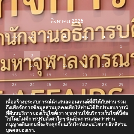
สิงหาคม 2026
อา.
จ.
อ.
พ.
พฤ.
ศ.
ส.
1
2
3
4
5
6
7
8
9
10
11
12
13
14
15
16
17
18
19
20
21
22
23
24
25
26
27
28
29
30
31
เพื่อสร้างประสบการณ์นำเสนอคอนเทนต์ที่ดีให้กับท่าน รวม
« ก.ค.
ถึงเพื่อจัดการข้อมูลส่วนบุคคลเพื่อให้ท่านได้รับประสบการณ์
ที่ดีบนบริการของเว็บไซต์เรา หากท่านใช้บริการเว็บไซต์นี้ต่อ
ไปโดยไม่มีการปรับตั้งค่าใดๆ นั่นเป็นการแสดงว่าท่าน
อนุญาตยินยอมที่จะรับคุกกี้บนเว็บไซต์และนโยบายสิทธิส่วน
กองกิจการนิสิต อาคารสมเด็จพระพุฒาจารย์ (เกี่ยว อุปเสณมหาเถระ) อาคารเรียน
บุคคลของเรา.
รวม โซน A ชั้น 3 ห้อง A300 มหาวิทยาลัยมหาจุฬาลงกรณราชวิทยาลัย ต.ลำไทร