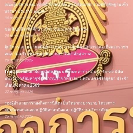
คณะผู้บริหาร คณาจารย์ เจ้าหน้าที่ และนิสิตหอพัก ร่วมพิธีอธิษฐานเข้า
พรรษา ประจำปี ๒๕๖๙
30 กรกฎาคม 2026
ขอเชิญนิสิต นักศึกษา เข้าร่วมประกวดร้องเพลง
28 กรกฎาคม 2026
ผู้บริหารและสมาคมศิษย์เก่า มจร. ถวายมุทิตาสักการะสมเด็จพระราชา
คณะ น้อมรับโอวาทมุ่งพัฒนามหาวิทยาลัยสู่สากล
28 กรกฎาคม 2026
Transportation Schedule Bus service ตารางเดินรถ รับ-ส่ง นิสิต
มหาวิทยาลัยมหาจุฬาลงกรณราชวิทยาลัย จ.พระนครศรีอยุธยา ประจำ
เดือนสิงหาคม 2569
27 กรกฎาคม 2026
รองผู้อำนวยการกองกิจการนิสิต เป็นวิทยากรบรรยาย โครงการ
ปฐมนิเทศก่อนออกปฏิบัติศาสนกิจและปฏิบัติงานบริการสังค
26 กรกฎาคม 2026