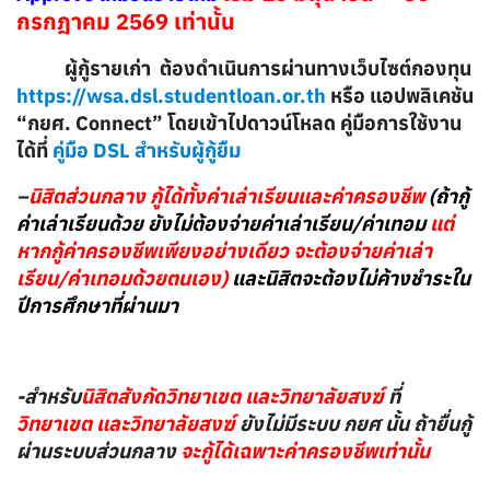
กรกฎาคม 2569 เท่านั้น
ผู้กู้รายเก่า ต้องดำเนินการผ่านทางเว็บไซต์กองทุน
https://wsa.dsl.studentloan.or.th
หรือ แอปพลิเคชัน
“กยศ. Connect” โดยเข้าไปดาวน์โหลด คู่มือการใช้งาน
ได้ที่
คู่มือ DSL สำหรับผู้กู้ยืม
–
นิสิตส่วนกลาง
กู้ได้ทั้งค่าเล่าเรียนและค่าครองชีพ
(ถ้ากู้
ค่าเล่าเรียนด้วย ยังไม่ต้องจ่ายค่าเล่าเรียน/ค่าเทอม
แต่
หากกู้ค่าครองชีพเพียงอย่างเดียว จะต้องจ่ายค่าเล่า
เรียน/ค่าเทอมด้วยตนเอง)
และนิสิตจะต้องไม่ค้างชำระใน
ปีการศึกษาที่ผ่านมา
-สำหรับ
นิสิตสังกัดวิทยาเขต และวิทยาลัยสงฆ์
ที่
วิทยาเขต และวิทยาลัยสงฆ์
ยังไม่มีระบบ กยศ นั้น ถ้ายื่นกู้
ผ่านระบบส่วนกลาง
จะกู้ได้เฉพาะค่าครองชีพเท่านั้น