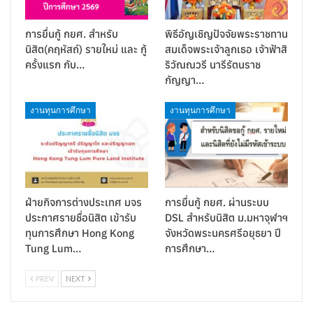
การยื่นกู้ กยศ. สำหรับ
พิธีอัญเชิญปัจจัยพระราชทาน
นิสิต(คฤหัสถ์) รายใหม่ และ กู้
สมเด็จพระเจ้าลูกเธอ เจ้าฟ้าสิ
ครั้งแรก กับ…
ริวัณณวรี นารีรัตนราช
กัญญา…
งานทุนการศึกษา
งานทุนการศึกษา
ฝ่ายกิจการต่างประเทศ มจร
การยื่นกู้ กยศ. ผ่านระบบ
ประกาศรายชื่อนิสิต เข้ารับ
DSL สำหรับนิสิต ม.มหาจุฬาฯ
ทุนการศึกษา Hong Kong
จังหวัดพระนครศรีอยุธยา ปี
Tung Lum…
การศึกษา…
PREV
NEXT