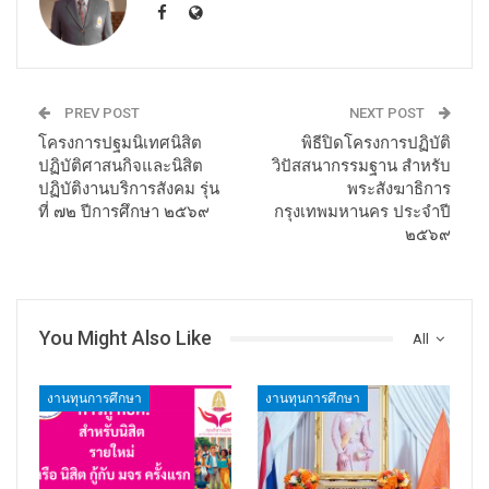
PREV POST
NEXT POST
โครงการปฐมนิเทศนิสิต
พิธีปิดโครงการปฏิบัติ
ปฏิบัติศาสนกิจและนิสิต
วิปัสสนากรรมฐาน สำหรับ
ปฏิบัติงานบริการสังคม รุ่น
พระสังฆาธิการ
ที่ ๗๒ ปีการศึกษา ๒๕๖๙
กรุงเทพมหานคร ประจำปี
๒๕๖๙
You Might Also Like
All
งานทุนการศึกษา
งานทุนการศึกษา