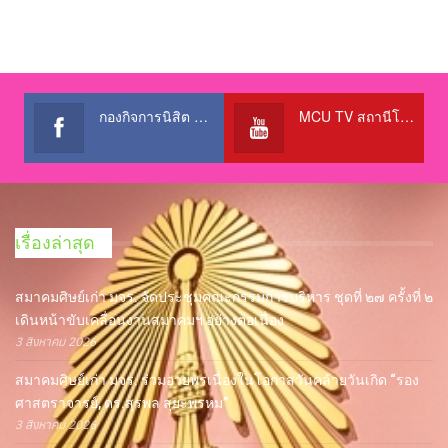
กองกิจการนิสิต สำนักงานอธิการบดี
MCU TV สถานีโทรทัศน์เพื่อการศึกษา @OfficialTBCChannel
เรื่องล่าสุด
สมาคมศิษย์เก่า มจร. จัดประชุมคณะกรรมการบริหาร ชุดที่ ๒๗ ครั้งที่ ๒
เดินหน้าขับเคลื่อนงานสมาคมฯ อย่างต่อเนื่อง
3 สิงหาคม 2026
สมาคมศิษย์เก่า มจร. ร่วมอวยพรเนื่องในโอกาสวันคล้ายวันเกิด “รอง
ศาสตราจารย์, ดร.สุรพล สุยะพรหม”
3 สิงหาคม 2026