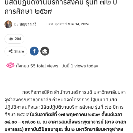
นิสิตปฏิบัติงานบริการสังคม รุ่นที่ ๗๒ ปี
การศึกษา ๒๕๖๙
Last updated
พ.ค. 14, 2026
By
บัญชา นารี
204
Share
ทั้งหมด 55 total views
, วันนี้ 1 views today
กองกิจการนิสิต สำนักงานอธิการบดี มหาวิทยาลัยมหา
จุฬาลงกรณราชวิทยาลัย กำหนดจัดโครงการปฐมนิเทศนิสิต
ปฏิบัติศาสนกิจและนิสิตปฏิบัติงานบริการสังคม รุ่นที่ ๗๒ ปีการ
ศึกษา ๒๕๖๙
ในวันอาทิตย์ที่ ๑๗ พฤษภาคม ๒๕๖๙ ตั้งแต่เวลา
๐๘.๐๐ – ๑๗.๐๐ น. ณ อาคารสมเด็จพระพุฒาจารย์ (อาจ อาสภ
มหาเถระ) สถาบันวิปัสสนาธุระ ชั้น ๒ มหาวิทยาลัยมหาจุฬาลง