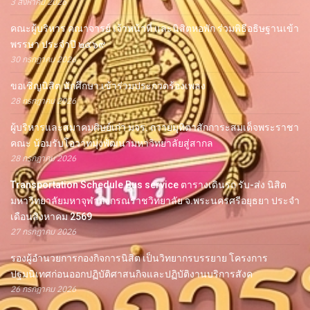
3 สิงหาคม 2026
คณะผู้บริหาร คณาจารย์ เจ้าหน้าที่ และนิสิตหอพัก ร่วมพิธีอธิษฐานเข้า
พรรษา ประจำปี ๒๕๖๙
30 กรกฎาคม 2026
ขอเชิญนิสิต นักศึกษา เข้าร่วมประกวดร้องเพลง
28 กรกฎาคม 2026
ผู้บริหารและสมาคมศิษย์เก่า มจร. ถวายมุทิตาสักการะสมเด็จพระราชา
คณะ น้อมรับโอวาทมุ่งพัฒนามหาวิทยาลัยสู่สากล
28 กรกฎาคม 2026
Transportation Schedule Bus service ตารางเดินรถ รับ-ส่ง นิสิต
มหาวิทยาลัยมหาจุฬาลงกรณราชวิทยาลัย จ.พระนครศรีอยุธยา ประจำ
เดือนสิงหาคม 2569
27 กรกฎาคม 2026
รองผู้อำนวยการกองกิจการนิสิต เป็นวิทยากรบรรยาย โครงการ
ปฐมนิเทศก่อนออกปฏิบัติศาสนกิจและปฏิบัติงานบริการสังค
26 กรกฎาคม 2026