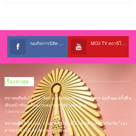
กองกิจการนิสิต สำนักงานอธิการบดี
MCU TV สถานีโทรทัศน์เพื่อการศึกษา @OfficialTBCChannel
เรื่องล่าสุด
สมาคมศิษย์เก่า มจร. จัดประชุมคณะกรรมการบริหาร ชุดที่ ๒๗ ครั้งที่ ๒
เดินหน้าขับเคลื่อนงานสมาคมฯ อย่างต่อเนื่อง
3 สิงหาคม 2026
สมาคมศิษย์เก่า มจร. ร่วมอวยพรเนื่องในโอกาสวันคล้ายวันเกิด “รอง
ศาสตราจารย์, ดร.สุรพล สุยะพรหม”