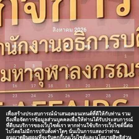
สิงหาคม 2026
อา.
จ.
อ.
พ.
พฤ.
ศ.
ส.
1
2
3
4
5
6
7
8
9
10
11
12
13
14
15
16
17
18
19
20
21
22
23
24
25
26
27
28
29
30
31
เพื่อสร้างประสบการณ์นำเสนอคอนเทนต์ที่ดีให้กับท่าน รวม
« ก.ค.
ถึงเพื่อจัดการข้อมูลส่วนบุคคลเพื่อให้ท่านได้รับประสบการณ์
ที่ดีบนบริการของเว็บไซต์เรา หากท่านใช้บริการเว็บไซต์นี้ต่อ
ไปโดยไม่มีการปรับตั้งค่าใดๆ นั่นเป็นการแสดงว่าท่าน
อนุญาตยินยอมที่จะรับคุกกี้บนเว็บไซต์และนโยบายสิทธิส่วน