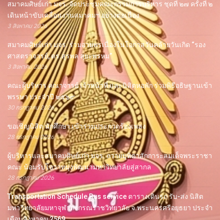
สมาคมศิษย์เก่า มจร. จัดประชุมคณะกรรมการบริหาร ชุดที่ ๒๗ ครั้งที่ ๒
เดินหน้าขับเคลื่อนงานสมาคมฯ อย่างต่อเนื่อง
3 สิงหาคม 2026
สมาคมศิษย์เก่า มจร. ร่วมอวยพรเนื่องในโอกาสวันคล้ายวันเกิด “รอง
ศาสตราจารย์, ดร.สุรพล สุยะพรหม”
3 สิงหาคม 2026
คณะผู้บริหาร คณาจารย์ เจ้าหน้าที่ และนิสิตหอพัก ร่วมพิธีอธิษฐานเข้า
พรรษา ประจำปี ๒๕๖๙
30 กรกฎาคม 2026
ขอเชิญนิสิต นักศึกษา เข้าร่วมประกวดร้องเพลง
28 กรกฎาคม 2026
ผู้บริหารและสมาคมศิษย์เก่า มจร. ถวายมุทิตาสักการะสมเด็จพระราชา
คณะ น้อมรับโอวาทมุ่งพัฒนามหาวิทยาลัยสู่สากล
28 กรกฎาคม 2026
Transportation Schedule Bus service ตารางเดินรถ รับ-ส่ง นิสิต
มหาวิทยาลัยมหาจุฬาลงกรณราชวิทยาลัย จ.พระนครศรีอยุธยา ประจำ
เดือนสิงหาคม 2569