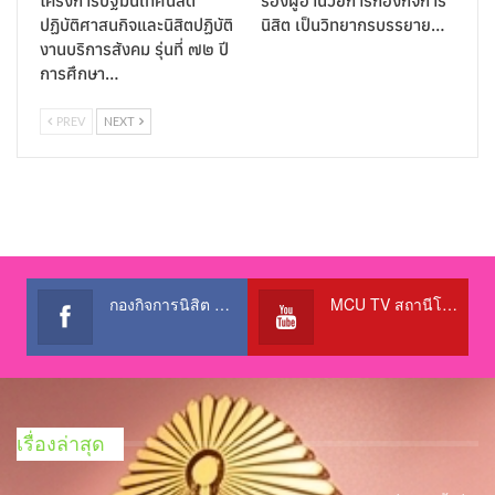
โครงการปฐมนิเทศนิสิต
รองผู้อำนวยการกองกิจการ
ปฏิบัติศาสนกิจและนิสิตปฏิบัติ
นิสิต เป็นวิทยากรบรรยาย…
งานบริการสังคม รุ่นที่ ๗๒ ปี
การศึกษา…
PREV
NEXT
กองกิจการนิสิต สำนักงานอธิการบดี
MCU TV สถานีโทรทัศน์เพื่อการศึกษา @OfficialTBCChannel
เรื่องล่าสุด