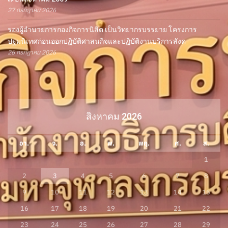
27 กรกฎาคม 2026
รองผู้อำนวยการกองกิจการนิสิต เป็นวิทยากรบรรยาย โครงการ
ปฐมนิเทศก่อนออกปฏิบัติศาสนกิจและปฏิบัติงานบริการสังค
26 กรกฎาคม 2026
สิงหาคม 2026
อา.
จ.
อ.
พ.
พฤ.
ศ.
ส.
1
2
3
4
5
6
7
8
9
10
11
12
13
14
15
16
17
18
19
20
21
22
23
24
25
26
27
28
29