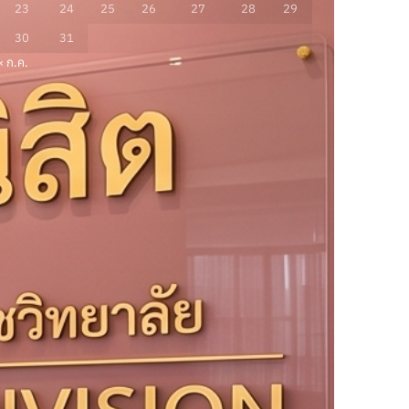
23
24
25
26
27
28
29
30
31
« ก.ค.