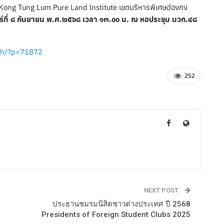
ng Kong Tung Lum Pure Land lnstitute เขตบริหารพิเศษฮ่องกง
นทร์ที่ ๘ กันยายน พ.ศ.๒๕๖๘ เวลา ๑๓.๐๐ น. ณ หอประชุม มวก.๔๘
.th/?p=71872
252
NEXT POST
ประธานชมรมนิสิตชาวต่างประเทศ ปี 2568
Presidents of Foreign Student Clubs 2025