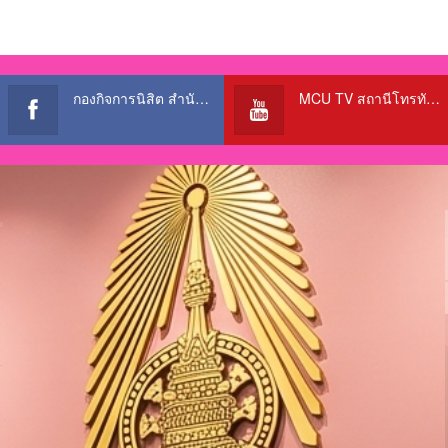
กองกิจการนิสิต สำนักงานอธิการบดี
MCU TV สถานีโทรทัศน์เพื่อการศึกษา @OfficialTBCChannel