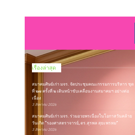
เรื่องล่าสุด
สมาคมศิษย์เก่า มจร. จัดประชุมคณะกรรมการบริหาร ชุด
ที่ ๒๗ ครั้งที่ ๒ เดินหน้าขับเคลื่อนงานสมาคมฯ อย่างต่อ
เนื่อง
3 สิงหาคม 2026
สมาคมศิษย์เก่า มจร. ร่วมอวยพรเนื่องในโอกาสวันคล้าย
วันเกิด “รองศาสตราจารย์, ดร.สุรพล สุยะพรหม”
3 สิงหาคม 2026