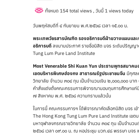
ทั้งหมด 154 total views
, วันนี้ 1 views today
วันพฤหัสบดีที่ ๔ กันยายน พ.ศ.๒๕๖๘ เวลา ๑๕.๐๐ น.
พระเทพวัชรสารบัณฑิต รองอธิการบดีฝ่ายวางแผนและพัฒ
อธิการบดี
ลงนามประกาศ รายชื่อนิสิต มจร ระดับปริญญา
Tung Lum Pure Land Institute
Most Venerable Shi Kuan Yun ประธานพุทธสมาคมฮ
เขตบริหารพิเศษฮ่องกง สาธารณรัฐประชาชนจีน
มีกุศล
วิทยาลัย จำนวน ๓๐๔ ทุน เป็นจำนวนเงิน ๒,๐๐๐,๐๐๐ บา
คำสั่งแต่งตั้งคณะกรรมการพิจารณามอบทุนการศึกษาแก่นิสิต
๗ สิงหาคม พ.ศ. ๒๕๖๘ ความทราบแล้วนั้น
ในการนี้ คณะกรรมการฯ ได้พิจารณาคัดเลือกนิสิต มจร เข
The Hong Kong Tung Lum Pure Land lnstitute เขตบริ
มหาจุฬาลงกรณราชวิทยาลัย จำนวน ๓๐๔ ทุน เป็นจำนวนเงิ
๒๕๖๘ เวลา ๐๙.๐๐ น. ณ หอประชุม มวก.๔๘ พรรษา มจร 