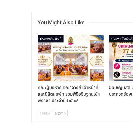
You Might Also Like
ประชาสัมพันธ์
ประชาสัมพันธ์
คณะผู้บริหาร คณาจารย์ เจ้าหน้าที่
ขอเชิญนิสิต น
และนิสิตหอพัก ร่วมพิธีอธิษฐานเข้า
ประกวดร้อง
พรรษา ประจำปี ๒๕๖๙
PREV
NEXT