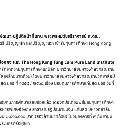
นา ปฏิบัติหน้าที่แทน พระพรหมวัชรธีราจารย์ ศ.ดร.,
ตรี ปริญญาโท และปริญญาเอก เข้ารับทุนการศึกษา Hong Kong
่องกง และ The Hong Kong Tung Lum Pure Land lnstitute
ศรัทธาถวายทุนการศึกษาแก่นิสิต มหาวิทยาลัยมหาจุฬาลงกรณราช
ท (สองล้านบาทถ้วน) โดยมหาวิทยาลัยมหาจุฬาลงกรณราชวิทยาลัยมี
 มจร ที่ ๑๔๕๘ / ๒๕๖๘ เรื่อง มอบทุนการศึกษาแก่นิสิต มจร วันที่
้ารับทุนการศึกษาเรียบร้อยแล้ว โดยจักประกอบพิธีมอบทุนการศึกษา
หารพิเศษฮ่องกง สาธารณรัฐประชาชนจีน แก่นิสิต มหาวิทยาลัย
น ๒,๐๐๐,๐๐๐ บาท (สองล้านบาทถ้วน) ในวันอังคารที่ ๙ กันยายน
พระนครศรีอยุธยา