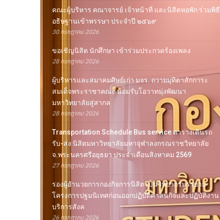
คณะผู้บริหาร คณาจารย์ เจ้าหน้าที่ และนิสิตหอพัก ร่วมพิธี
อธิษฐานเข้าพรรษา ประจำปี ๒๕๖๙
30 กรกฎาคม 2026
ขอเชิญนิสิต นักศึกษา เข้าร่วมประกวดร้องเพลง
28 กรกฎาคม 2026
ผู้บริหารและสมาคมศิษย์เก่า มจร. ถวายมุทิตาสักการะ
สมเด็จพระราชาคณะ น้อมรับโอวาทมุ่งพัฒนา
มหาวิทยาลัยสู่สากล
28 กรกฎาคม 2026
Transportation Schedule Bus service ตารางเดินรถ
รับ-ส่ง นิสิตมหาวิทยาลัยมหาจุฬาลงกรณราชวิทยาลัย
จ.พระนครศรีอยุธยา ประจำเดือนสิงหาคม 2569
27 กรกฎาคม 2026
รองผู้อำนวยการกองกิจการนิสิต เป็นวิทยากรบรรยาย
โครงการปฐมนิเทศก่อนออกปฏิบัติศาสนกิจและปฏิบัติงาน
บริการสังค
26 กรกฎาคม 2026