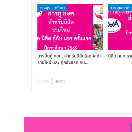
งานทุนการศึกษา
งานทุนการศึ
การยื่นกู้ กยศ. สำหรับนิสิต(คฤหัสถ์)
นิสิต กยศ รา
รายใหม่ และ กู้ครั้งแรก กับ…
PREV
NEXT