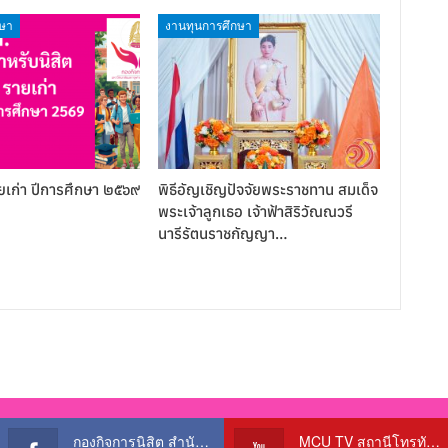
กษา
งานทุนการศึกษา
ยเก่า ปีการศึกษา ๒๕๖๙
พิธีอัญเชิญปัจจัยพระราชทาน สมเด็จ
พระเจ้าลูกเธอ เจ้าฟ้าสิริวัณณวรี
นารีรัตนราชกัญญา…
กองกิจการนิสิต สำนักงานอธิการบดี
MCU TV สถานีโทรทัศน์เพื่อการศึกษา @OfficialTBCChannel