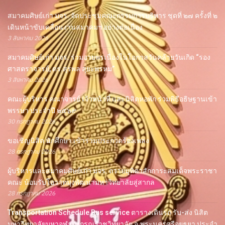
สมาคมศิษย์เก่า มจร. จัดประชุมคณะกรรมการบริหาร ชุดที่ ๒๗ ครั้งที่ ๒
เดินหน้าขับเคลื่อนงานสมาคมฯ อย่างต่อเนื่อง
3 สิงหาคม 2026
สมาคมศิษย์เก่า มจร. ร่วมอวยพรเนื่องในโอกาสวันคล้ายวันเกิด “รอง
ศาสตราจารย์, ดร.สุรพล สุยะพรหม”
3 สิงหาคม 2026
คณะผู้บริหาร คณาจารย์ เจ้าหน้าที่ และนิสิตหอพัก ร่วมพิธีอธิษฐานเข้า
พรรษา ประจำปี ๒๕๖๙
30 กรกฎาคม 2026
ขอเชิญนิสิต นักศึกษา เข้าร่วมประกวดร้องเพลง
28 กรกฎาคม 2026
ผู้บริหารและสมาคมศิษย์เก่า มจร. ถวายมุทิตาสักการะสมเด็จพระราชา
คณะ น้อมรับโอวาทมุ่งพัฒนามหาวิทยาลัยสู่สากล
28 กรกฎาคม 2026
Transportation Schedule Bus service ตารางเดินรถ รับ-ส่ง นิสิต
มหาวิทยาลัยมหาจุฬาลงกรณราชวิทยาลัย จ.พระนครศรีอยุธยา ประจำ