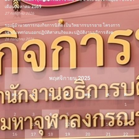
เดือนสิงหาคม 2569
27 กรกฎาคม 2026
รองผู้อำนวยการกองกิจการนิสิต เป็นวิทยากรบรรยาย โครงการ
ปฐมนิเทศก่อนออกปฏิบัติศาสนกิจและปฏิบัติงานบริการสังค
26 กรกฎาคม 2026
พฤศจิกายน 2025
อา.
จ.
อ.
พ.
พฤ.
ศ.
ส.
1
2
3
4
5
6
7
8
9
10
11
12
13
14
15
16
17
18
19
20
21
22