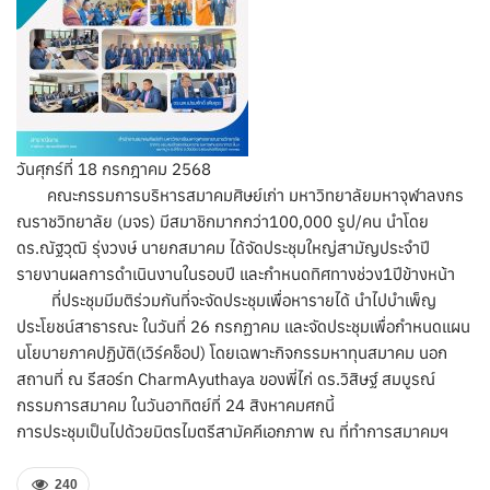
วันศุกร์ที่ 18 กรกฎาคม 2568
คณะกรรมการบริหารสมาคมศิษย์เก่า มหาวิทยาลัยมหาจุฬาลงกร
ณราชวิทยาลัย (มจร) มีสมาชิกมากกว่า100,000 รูป/คน นำโดย
ดร.ณัฐวุฒิ รุ่งวงษ์ นายกสมาคม ได้จัดประชุมใหญ่สามัญประจำปี
รายงานผลการดำเนินงานในรอบปี และกำหนดทิศทางช่วง1ปีข้างหน้า
ที่ประชุมมีมติร่วมกันที่จะจัดประชุมเพื่อหารายได้ นำไปบำเพ็ญ
ประโยชน์สาธารณะ ในวันที่ 26 กรกฏาคม และจัดประชุมเพื่อกำหนดแผน
นโยบายภาคปฏิบัติ(เวิร์คช็อป) โดยเฉพาะกิจกรรมหาทุนสมาคม นอก
สถานที่ ณ รีสอร์ท CharmAyuthaya ของพี่ไก่ ดร.วิสิษฐ์ สมบูรณ์
กรรมการสมาคม ในวันอาทิตย์ที่ 24 สิงหาคมศกนี้
การประชุมเป็นไปด้วยมิตรไมตรีสามัคคีเอกภาพ ณ ที่ทำการสมาคมฯ
240