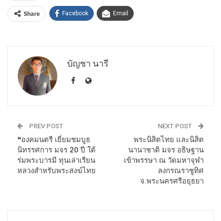
Share
Facebook
Email
บัญชา นารี
PREV POST
NEXT POST
❝องคมนตรี เยี่ยมชมบูธ
พระนิสิตไทย และนิสิต
นิทรรศการ มจร 20 ปี ใต้
นานาชาติ มจร อธิษฐาน
ร่มพระบารมี ทุนเล่าเรียน
เข้าพรรษา ณ วัดมหาจุฬา
หลวงสำหรับพระสงฆ์ไทย
ลงกรณราชูทิศ
จ.พระนครศรีอยุธยา