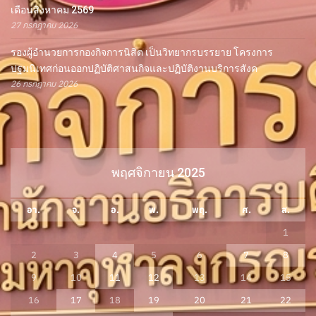
เดือนสิงหาคม 2569
27 กรกฎาคม 2026
รองผู้อำนวยการกองกิจการนิสิต เป็นวิทยากรบรรยาย โครงการ
ปฐมนิเทศก่อนออกปฏิบัติศาสนกิจและปฏิบัติงานบริการสังค
26 กรกฎาคม 2026
พฤศจิกายน 2025
อา.
จ.
อ.
พ.
พฤ.
ศ.
ส.
1
2
3
4
5
6
7
8
9
10
11
12
13
14
15
16
17
18
19
20
21
22