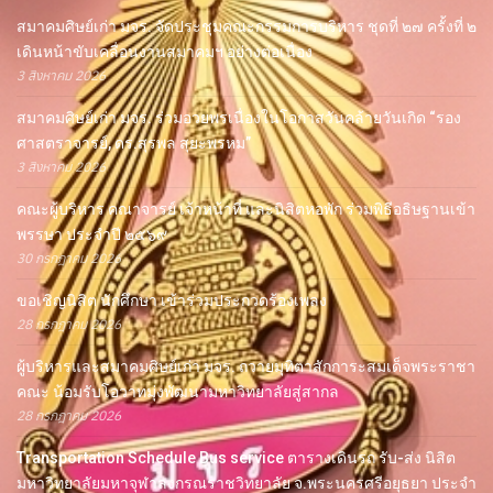
สมาคมศิษย์เก่า มจร. จัดประชุมคณะกรรมการบริหาร ชุดที่ ๒๗ ครั้งที่ ๒
เดินหน้าขับเคลื่อนงานสมาคมฯ อย่างต่อเนื่อง
3 สิงหาคม 2026
สมาคมศิษย์เก่า มจร. ร่วมอวยพรเนื่องในโอกาสวันคล้ายวันเกิด “รอง
ศาสตราจารย์, ดร.สุรพล สุยะพรหม”
3 สิงหาคม 2026
คณะผู้บริหาร คณาจารย์ เจ้าหน้าที่ และนิสิตหอพัก ร่วมพิธีอธิษฐานเข้า
พรรษา ประจำปี ๒๕๖๙
30 กรกฎาคม 2026
ขอเชิญนิสิต นักศึกษา เข้าร่วมประกวดร้องเพลง
28 กรกฎาคม 2026
ผู้บริหารและสมาคมศิษย์เก่า มจร. ถวายมุทิตาสักการะสมเด็จพระราชา
คณะ น้อมรับโอวาทมุ่งพัฒนามหาวิทยาลัยสู่สากล
28 กรกฎาคม 2026
Transportation Schedule Bus service ตารางเดินรถ รับ-ส่ง นิสิต
มหาวิทยาลัยมหาจุฬาลงกรณราชวิทยาลัย จ.พระนครศรีอยุธยา ประจำ