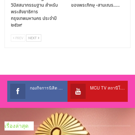
วิปัสสนากรรมฐาน สำหรับ
ของพระภิกษุ -สามเณร…..
พระสังฆาธิการ
กรุงเทพมหานคร ประจำปี
๒๕๖๙
PREV
NEXT
กองกิจการนิสิต สำนักงานอธิการบดี
MCU TV สถานีโทรทัศน์เพื่อการศึกษา @OfficialTBCChannel
เรื่องล่าสุด