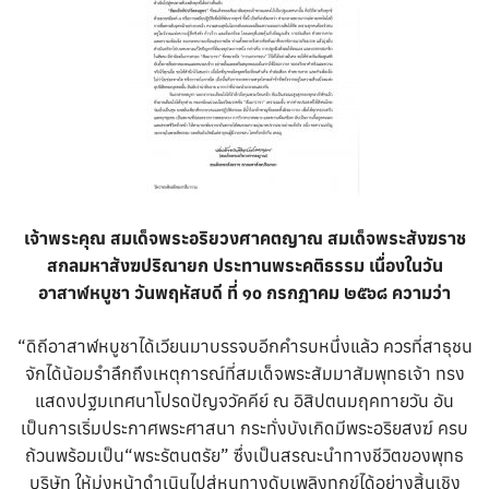
เจ้าพระคุณ สมเด็จพระอริยวงศาคตญาณ สมเด็จพระสังฆราช
สกลมหาสังฆปริณายก ประทานพระคติธรรม เนื่องในวัน
อาสาฬหบูชา วันพฤหัสบดี ที่ ๑๐ กรกฎาคม ๒๕๖๘ ความว่า
“ดิถีอาสาฬหบูชาได้เวียนมาบรรจบอีกคำรบหนึ่งแล้ว ควรที่สาธุชน
จักได้น้อมรำลึกถึงเหตุการณ์ที่สมเด็จพระสัมมาสัมพุทธเจ้า ทรง
แสดงปฐมเทศนาโปรดปัญจวัคคีย์ ณ อิสิปตนมฤคทายวัน อัน
เป็นการเริ่มประกาศพระศาสนา กระทั่งบังเกิดมีพระอริยสงฆ์ ครบ
ถ้วนพร้อมเป็น“พระรัตนตรัย” ซึ่งเป็นสรณะนำทางชีวิตของพุทธ
บริษัท ให้มุ่งหน้าดำเนินไปสู่หนทางดับเพลิงทุกข์ได้อย่างสิ้นเชิง