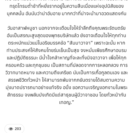
ทรุดโทรมต่ำช้าที่หยั่งรากอยู่ในความสืบเนื่องแห่งอุปนิสัยของ
บุคคลนั้น อันนับว่าน่าอับอาย มากกว่าที่น่าจะนำมาอวดแสดงกัน
วันอาสาฬหบูชา นอกจากจะเตือนใจให้รำลึกถึงคุณพระรัตนตรัย
อันเป็นสรณะสูงสุดของพุทธบริษัทแล้ว ยังอาจเตือนใจให้ทุกท่าน
ตระหนักแน่วแน่ในอริยมรรคข้อ “สัมมาวาจา” เพราะฉะนั้น หาก
ท่านประสงค์ให้สังคมไทยร่มเย็นเป็นสุข จงหมั่นเพียรศึกษาอบรม
และปฏิบัติธรรมะ มีน้ำใจกล้าหาญที่จะละทิ้งมิจฉาวาจา เพื่อให้ทุก
ครอบครัว และทุกชุมชน เป็นสถานที่ปลอดจากการหลอกลวง การ
วิวาทบาดหมาง และความตึงเครียด นับเป็นการเกื้อกูลตนเอง และ
สรรพชีวิตทั่วหน้า ให้สามารถพ้นจากภยันตรายได้สมตามความ
มุ่งมาดปรารถนาอย่างแท้จริง อนึ่ง ขอความเจริญงอกงามในพระ
สัทธรรม จงพลันบังเกิดมีแด่สาธุชนผู้มีวาจาชอบ โดยทั่วหน้ากัน
เทอญ.”
203