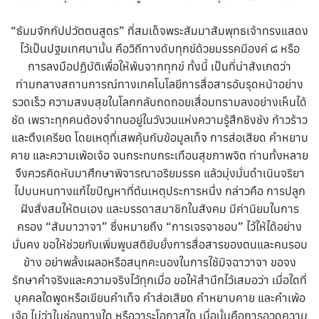
“ธัมมจักกัปปวัตตนสูตร” ที่สมเด็จพระสัมมาสัมพุทธเจ้าทรงแสดง
ไว้เป็นปฐมเทศนานั้น คือวิถีทางดับทุกข์ด้วยมรรคมีองค์ ๘ หรือ
การลงมือปฏิบัติเพื่อให้พ้นจากทุกข์ ทั้งนี้ เป็นที่น่าสังเกตว่า
ท่ามกลางสถานการณ์ทางเทคโนโลยีการสื่อสารอันรุดหน้าอย่าง
รวดเร็ว ความสงบสุขในโลกกลับถดถอยเสื่อมทรามลงอย่างเห็นได้
ชัด เพราะทุกคนต้องจำทนอยู่ในวังวนแห่งความรู้สึกชิงชัง ก้าวร้าว
และตึงเครียด โดยเหตุที่เสพคุ้นกับข้อมูลเท็จ การส่อเสียด คำหยาบ
คาย และความเพ้อเจ้อ จนกระทบกระเทือนสุขภาพจิต ท่านทั้งหลาย
จึงควรคิดหันมาศึกษาพิจารณาอริยมรรค แล้วมุ่งมั่นดำเนินจริยา
ไปบนหนทางแก้ไขปัญหาที่ต้นเหตุประการหนึ่ง กล่าวคือ การปลูก
ฝังสั่งสมให้ตนเอง และบรรดาสมาชิกในสังคม มีค่านิยมในการ
ครอง “สัมมาวาจา” ซึ่งหมายถึง “การเจรจาชอบ” ไว้ให้ได้อย่าง
มั่นคง ขอให้ช่วยกันเพิ่มพูนสติยับยั้งการสื่อสารของตนและคนรอบ
ข้าง อย่าพลั้งเผลอหรือสนุกคะนองในการใช้มิจฉาวาจา ขอจง
รักษาคำจริงและความจริงไว้ทุกเมื่อ ขอให้สำนึกไว้เสมอว่า เมื่อใดที่
บุคคลใดพูดหรือเขียนคำเท็จ คำส่อเสียด คำหยาบคาย และคำเพ้อ
เจ้อ ไม่ว่าในช่องทางใด หรือวาระโอกาสใด เมื่อนั้นคือการอวดความ