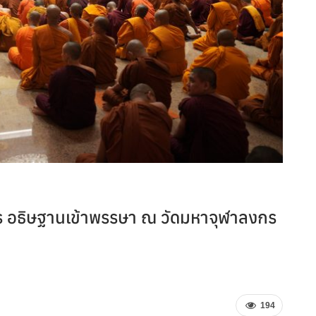
จร อธิษฐานเข้าพรรษา ณ วัดมหาจุฬาลงกร
194