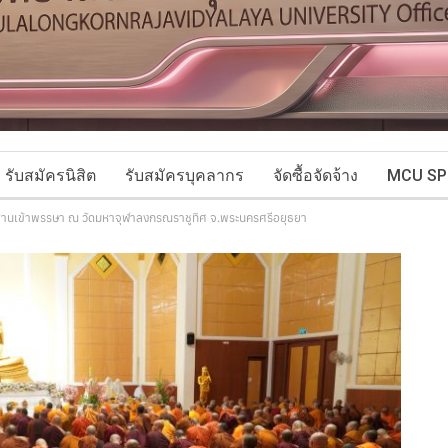
รับสมัครนิสิต
รับสมัครบุคลากร
จัดซื้อจัดจ้าง
MCU SP
ษฐานเข้าพรรษา ณ วัดมหาจุฬาลงกรณราชูทิศ จ.พระนครศรีอยุธยา