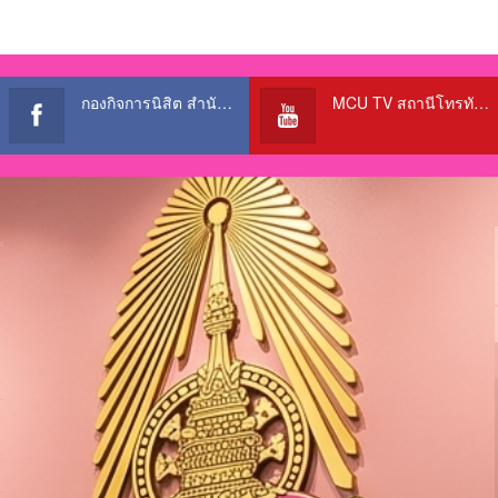
กองกิจการนิสิต สำนักงานอธิการบดี
MCU TV สถานีโทรทัศน์เพื่อการศึกษา @OfficialTBCChannel