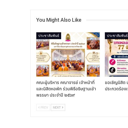
You Might Also Like
ประชาสัมพันธ์
ประชาสัมพันธ์
คณะผู้บริหาร คณาจารย์ เจ้าหน้าที่
ขอเชิญนิสิต น
และนิสิตหอพัก ร่วมพิธีอธิษฐานเข้า
ประกวดร้อง
พรรษา ประจำปี ๒๕๖๙
PREV
NEXT