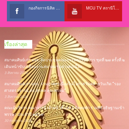
กองกิจการนิสิต สำนักงานอธิการบดี
MCU TV สถานีโทรทัศน์เพื่อการศึกษา @OfficialTBCChannel
เรื่องล่าสุด
สมาคมศิษย์เก่า มจร. จัดประชุมคณะกรรมการบริหาร ชุดที่ ๒๗ ครั้งที่ ๒
เดินหน้าขับเคลื่อนงานสมาคมฯ อย่างต่อเนื่อง
3 สิงหาคม 2026
สมาคมศิษย์เก่า มจร. ร่วมอวยพรเนื่องในโอกาสวันคล้ายวันเกิด “รอง
ศาสตราจารย์, ดร.สุรพล สุยะพรหม”
3 สิงหาคม 2026
คณะผู้บริหาร คณาจารย์ เจ้าหน้าที่ และนิสิตหอพัก ร่วมพิธีอธิษฐานเข้า
พรรษา ประจำปี ๒๕๖๙
30 กรกฎาคม 2026