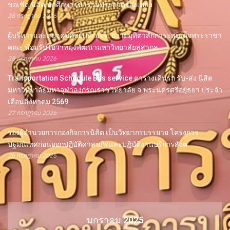
ขอเชิญนิสิต นักศึกษา เข้าร่วมประกวดร้องเพลง
28 กรกฎาคม 2026
ผู้บริหารและสมาคมศิษย์เก่า มจร. ถวายมุทิตาสักการะสมเด็จพระราชา
คณะ น้อมรับโอวาทมุ่งพัฒนามหาวิทยาลัยสู่สากล
28 กรกฎาคม 2026
Transportation Schedule Bus service ตารางเดินรถ รับ-ส่ง นิสิต
มหาวิทยาลัยมหาจุฬาลงกรณราชวิทยาลัย จ.พระนครศรีอยุธยา ประจำ
เดือนสิงหาคม 2569
27 กรกฎาคม 2026
รองผู้อำนวยการกองกิจการนิสิต เป็นวิทยากรบรรยาย โครงการ
ปฐมนิเทศก่อนออกปฏิบัติศาสนกิจและปฏิบัติงานบริการสังค
26 กรกฎาคม 2026
มกราคม 2025