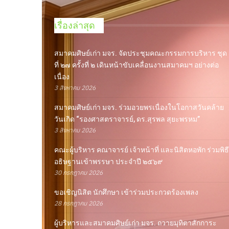
เรื่องล่าสุด
สมาคมศิษย์เก่า มจร. จัดประชุมคณะกรรมการบริหาร ชุด
ที่ ๒๗ ครั้งที่ ๒ เดินหน้าขับเคลื่อนงานสมาคมฯ อย่างต่อ
เนื่อง
3 สิงหาคม 2026
สมาคมศิษย์เก่า มจร. ร่วมอวยพรเนื่องในโอกาสวันคล้าย
วันเกิด “รองศาสตราจารย์, ดร.สุรพล สุยะพรหม”
3 สิงหาคม 2026
คณะผู้บริหาร คณาจารย์ เจ้าหน้าที่ และนิสิตหอพัก ร่วมพิธี
อธิษฐานเข้าพรรษา ประจำปี ๒๕๖๙
30 กรกฎาคม 2026
ขอเชิญนิสิต นักศึกษา เข้าร่วมประกวดร้องเพลง
28 กรกฎาคม 2026
ผู้บริหารและสมาคมศิษย์เก่า มจร. ถวายมุทิตาสักการะ