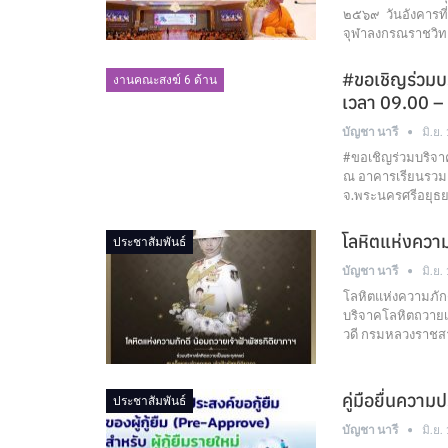
๒๕๖๙ วันอังคารที
จุฬาลงกรณราชวิท
#ขอเชิญร่วมบร
งานคณะสงฆ์ 6 ด้าน
เวลา 09.00 –
บัญชา นารี
มิ.ย.
#ขอเชิญร่วมบริจาค
ณ อาคารเรียนรวม 
จ.พระนครศรีอยุธ
โลหิตแห่งความ
ประชาสัมพันธ์
บัญชา นารี
มิ.ย.
โลหิตแห่งความภักด
บริจาคโลหิตถวายเป
วดี กรมหลวงราชสา
คู่มือยื่นความ
ประชาสัมพันธ์
บัญชา นารี
มิ.ย.