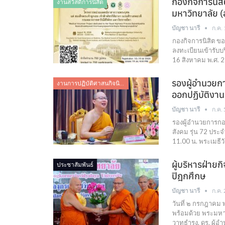
กองกิจการนิสิ
งานสวัสดิการนิสิต
มหาวิทยาลัย 
บัญชา นารี
ก.ค.
กองกิจการนิสิต ขอ
ลงทะเบียนเข้ารับ
16 สิงหาคม พ.ศ. 
รองผู้อำนวยกา
งานการปฏิบัติศาสนกิจนิสิต
ออกปฏิบัติงาน
บัญชา นารี
ก.ค.
รองผู้อำนวยการกอง
สังคม รุ่น 72 ประ
11.00 น. พระเมธี
ผู้บริหารฝ่าย
ประชาสัมพันธ์
ปิฎกศึกษ
บัญชา นารี
ก.ค.
วันที่ ๒ กรกฎาคม 
พร้อมด้วย พระมหาร
วาทธำรง, ดร. ผู้