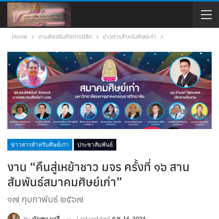
Home
งานส่งเสริมกิจการนิสิต
ข่าวสารสำหรับศิษย์เก่า
ข่าวสารสำหรับศิษย์เก่า
ประชาสัมพันธ์
งาน “คืนสู่เหย้าชาว มจร ครั้งที่ ๑๖ สาน
สัมพันธ์สมาคมศิษย์เก่า”
๑๗ กุมภาพันธ์ ๒๕๖๗
Last updated
ก.ย. 16, 2024
By
บัญชา นารี