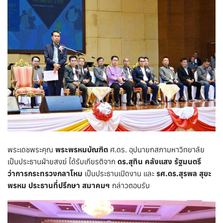
พระเดชพระคุณ
พระพรหมบัณฑิต
ศ.ดร. อุปนายกสภามหาวิทยาลัย
เป็นประธานฝ่ายสงฆ์ ได้รับเกียรติจาก
ดร.สุทิน คลังแสง รัฐมนตรี
ว่าการกระทรวงกลาโหม
เป็นประธานเปิดงาน และ
รศ.ดร.สุรพล สุยะ
พรหม ประธานที่ปรึกษา สมาคมฯ
กล่าวตอนรับ