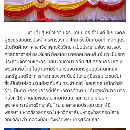
งานคืนสู่เหย้าชาว มจร. โดยมี ดร.จำนงค์ ไชยมงคล
ผู้ช่วยรัฐมนตรีประจำกระทรวงกลาโหม ซึ่งเป็นศิษย์เก่าหลักสูตร
บัณฑิตศึกษา สาขาวิชาพุทธจิตวิทยา เป็นประธานจัดงาน ,รอง
ศาสตราจารย์ ดร.ธัชชท์ อิศรเดช นายกสมาคมศิษย์เก่า เป็นรอง
ประธานจัดงานและดร.นิยม เวชกามา อดีต สส.สกลนคร เขต 2
พรรคเพื่อไทย ในฐานะที่ปรึกษารองนายกรัฐมนตรีคนที่หนึ่ง
และรัฐมนตรีว่าการกระทรวงพาณิชย์ (นายภูมิธรรม เวชยชัย)
ซึ่งเป็นศิษย์ร่วมรุ่นเดียวกันกับ ดร.จำนงค์ ไชยมงคล ผนึกกำลัง
ร่วมเป็นคณะกรรมการที่ปรึกษาการจัดงาน “คืนสู่เหย้าชาว มจร
ครั้งที่ 16 สานสัมพันธ์สมาคมศิษย์เก่ามหาวิทยาลัยมหา
จุฬาลงกรณ์ราชวิทยาลัย” ณ อาคารหอประขุม มวก 48
พรรษา มหาวชิราลงกรณ์ มหาวิทยาลัยมหาจุฬาลงกรณ์ราช
วิทยาลัย อำเภอวังน้อย จังหวัดพระนครศรีอยุธยา