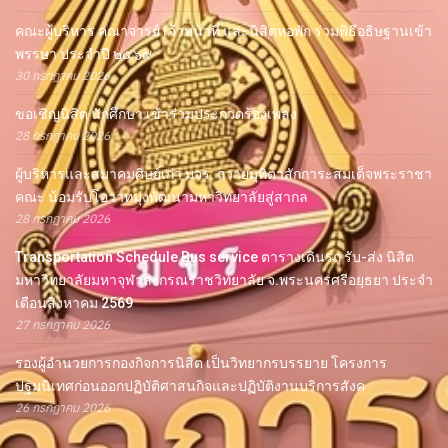
คณะผู้บริหาร คณาจารย์ เจ้าหน้าที่ และนิสิตหอพัก ร่วมพิธีอธิษฐานเข้า
พรรษา ประจำปี ๒๕๖๙
30 กรกฎาคม 2026
ขอเชิญนิสิต นักศึกษา เข้าร่วมประกวดร้องเพลง
28 กรกฎาคม 2026
ผู้บริหารและสมาคมศิษย์เก่า มจร. ถวายมุทิตาสักการะสมเด็จพระราชา
คณะ น้อมรับโอวาทมุ่งพัฒนามหาวิทยาลัยสู่สากล
28 กรกฎาคม 2026
Transportation Schedule Bus service ตารางเดินรถ รับ-ส่ง นิสิต
มหาวิทยาลัยมหาจุฬาลงกรณราชวิทยาลัย จ.พระนครศรีอยุธยา ประจำ
เดือนสิงหาคม 2569
27 กรกฎาคม 2026
รองผู้อำนวยการกองกิจการนิสิต เป็นวิทยากรบรรยาย โครงการ
ปฐมนิเทศก่อนออกปฏิบัติศาสนกิจและปฏิบัติงานบริการสังค
26 กรกฎาคม 2026