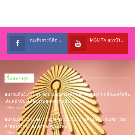
กองกิจการนิสิต สำนักงานอธิการบดี
MCU TV สถานีโทรทัศน์เพื่อการศึกษา @OfficialTBCChannel
เรื่องล่าสุด
สมาคมศิษย์เก่า มจร. จัดประชุมคณะกรรมการบริหาร ชุดที่ ๒๗ ครั้งที่ ๒
เดินหน้าขับเคลื่อนงานสมาคมฯ อย่างต่อเนื่อง
3 สิงหาคม 2026
สมาคมศิษย์เก่า มจร. ร่วมอวยพรเนื่องในโอกาสวันคล้ายวันเกิด “รอง
ศาสตราจารย์, ดร.สุรพล สุยะพรหม”
3 สิงหาคม 2026