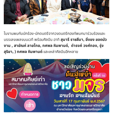
ในงานพบกับนักร้อง-นักดนตรีจากวงดนตรีกองทัพบกมาร่วมร้องและ
บรรเลงเพลงบนเวที พร้อมศิลปิน อาทิ
สุนารี ราชสีมา, ยิ่งยง ยอดบัว
งาม , สายัณห์ ลายไทย, ทศพล หิมพานต์, ดำรงค์ วงศ์ทอง, รุ่ง
สุริยา, ) ทศพล หิมพานต์
และเหล่าศิลปินอีกหลาย