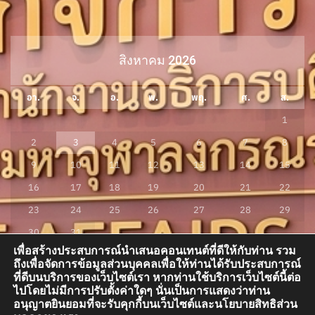
สิงหาคม 2026
อา.
จ.
อ.
พ.
พฤ.
ศ.
ส.
1
2
3
4
5
6
7
8
9
10
11
12
13
14
15
16
17
18
19
20
21
22
23
24
25
26
27
28
29
30
31
เพื่อสร้างประสบการณ์นำเสนอคอนเทนต์ที่ดีให้กับท่าน รวม
« ก.ค.
ถึงเพื่อจัดการข้อมูลส่วนบุคคลเพื่อให้ท่านได้รับประสบการณ์
ที่ดีบนบริการของเว็บไซต์เรา หากท่านใช้บริการเว็บไซต์นี้ต่อ
ไปโดยไม่มีการปรับตั้งค่าใดๆ นั่นเป็นการแสดงว่าท่าน
อนุญาตยินยอมที่จะรับคุกกี้บนเว็บไซต์และนโยบายสิทธิส่วน
กองกิจการนิสิต อาคารสมเด็จพระพุฒาจารย์ (เกี่ยว อุปเสณมหาเถระ) อาคารเรียน