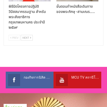
พิธีปิดโครงการปฏิบัติ
ขั้นตอนทำหนังสือเดินทาง
วิปัสสนากรรมฐาน สำหรับ
ของพระภิกษุ -สามเณร…..
พระสังฆาธิการ
กรุงเทพมหานคร ประจำปี
๒๕๖๙
PREV
NEXT
กองกิจการนิสิต สำนักงานอธิการบดี
MCU TV สถานีโทรทัศน์เพื่อการศึกษา @OfficialTBCChannel