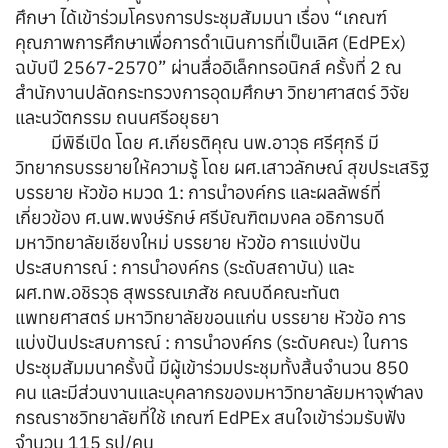
ศึกษา ได้เข้าร่วมโครงการประชุมสัมมนา เรื่อง “เกณฑ์
คุณภาพการศึกษาเพื่อการดำเนินการที่เป็นเลิศ (EdPEx)
ฉบับปี 2567-2570” ผ่านสื่ออิเล็กทรอนิกส์ ครั้งที่ 2 ณ
สำนักงานปลัดกระทรวงการอุดมศึกษา วิทยาศาสตร์ วิจัย
และนวัตกรรม ถนนศรีอยุธยา
มีพิธีเปิด โดย ศ.เกียรติคุณ นพ.อาวุธ ศรีศุกรี มี
วิทยากรบรรยายให้ความรู้ โดย ผศ.เสาวลักษณ์ สุขประเสริฐ
บรรยาย หัวข้อ หมวด 1: การนำองค์กร และผลลัพธ์ที่
เกี่ยวข้อง ศ.นพ.พงษ์รักษ์ ศรีบัณฑิตมงคล อธิการบดี
มหาวิทยาลัยเชียงใหม่ บรรยาย หัวข้อ การแบ่งปัน
ประสบการณ์ : การนำองค์กร (ระดับสถาบัน) และ
ผศ.ทพ.อชิรวุธ สุพรรณเภสัช คณบดีคณะทันต
แพทยศาสตร์ มหาวิทยาลัยขอนแก่น บรรยาย หัวข้อ การ
แบ่งปันประสบการณ์ : การนำองค์กร (ระดับคณะ) ในการ
ประชุมสัมมนาครั้งนี้ มีผู้เข้าร่วมประชุมทั้งสิ้นจำนวน 850
คน และมีส่วนงานและบุคลากรของมหาวิทยาลัยมหาจุฬาลง
กรณราชวิทยาลัยที่ใช้ เกณฑ์ EdPEx สนใจเข้าร่วมรับฟัง
จำนวน 115 รูป/คน