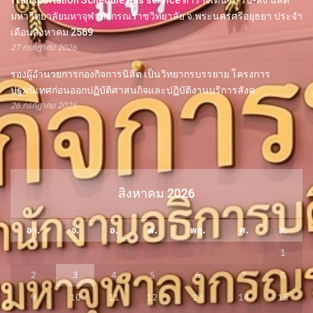
Transportation Schedule Bus service ตารางเดินรถ รับ-ส่ง นิสิต
มหาวิทยาลัยมหาจุฬาลงกรณราชวิทยาลัย จ.พระนครศรีอยุธยา ประจำ
เดือนสิงหาคม 2569
27 กรกฎาคม 2026
รองผู้อำนวยการกองกิจการนิสิต เป็นวิทยากรบรรยาย โครงการ
ปฐมนิเทศก่อนออกปฏิบัติศาสนกิจและปฏิบัติงานบริการสังค
26 กรกฎาคม 2026
สิงหาคม 2026
อา.
จ.
อ.
พ.
พฤ.
ศ.
ส.
1
2
3
4
5
6
7
8
9
10
11
12
13
14
15