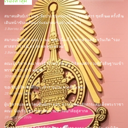
เรื่องล่าสุด
สมาคมศิษย์เก่า มจร. จัดประชุมคณะกรรมการบริหาร ชุดที่ ๒๗ ครั้งที่ ๒
เดินหน้าขับเคลื่อนงานสมาคมฯ อย่างต่อเนื่อง
3 สิงหาคม 2026
สมาคมศิษย์เก่า มจร. ร่วมอวยพรเนื่องในโอกาสวันคล้ายวันเกิด “รอง
ศาสตราจารย์, ดร.สุรพล สุยะพรหม”
3 สิงหาคม 2026
คณะผู้บริหาร คณาจารย์ เจ้าหน้าที่ และนิสิตหอพัก ร่วมพิธีอธิษฐานเข้า
พรรษา ประจำปี ๒๕๖๙
30 กรกฎาคม 2026
ขอเชิญนิสิต นักศึกษา เข้าร่วมประกวดร้องเพลง
28 กรกฎาคม 2026
ผู้บริหารและสมาคมศิษย์เก่า มจร. ถวายมุทิตาสักการะสมเด็จพระราชา
คณะ น้อมรับโอวาทมุ่งพัฒนามหาวิทยาลัยสู่สากล
28 กรกฎาคม 2026