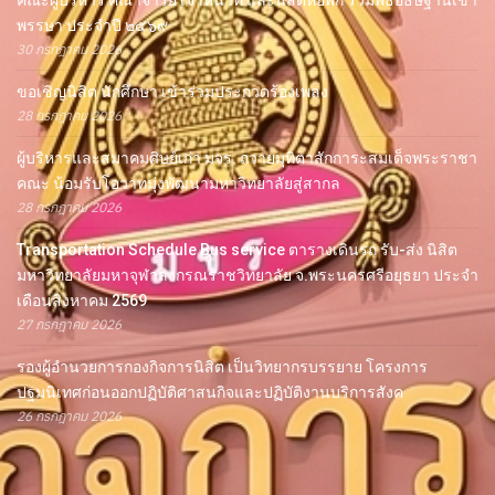
คณะผู้บริหาร คณาจารย์ เจ้าหน้าที่ และนิสิตหอพัก ร่วมพิธีอธิษฐานเข้า
พรรษา ประจำปี ๒๕๖๙
30 กรกฎาคม 2026
ขอเชิญนิสิต นักศึกษา เข้าร่วมประกวดร้องเพลง
28 กรกฎาคม 2026
ผู้บริหารและสมาคมศิษย์เก่า มจร. ถวายมุทิตาสักการะสมเด็จพระราชา
คณะ น้อมรับโอวาทมุ่งพัฒนามหาวิทยาลัยสู่สากล
28 กรกฎาคม 2026
Transportation Schedule Bus service ตารางเดินรถ รับ-ส่ง นิสิต
มหาวิทยาลัยมหาจุฬาลงกรณราชวิทยาลัย จ.พระนครศรีอยุธยา ประจำ
เดือนสิงหาคม 2569
27 กรกฎาคม 2026
รองผู้อำนวยการกองกิจการนิสิต เป็นวิทยากรบรรยาย โครงการ
ปฐมนิเทศก่อนออกปฏิบัติศาสนกิจและปฏิบัติงานบริการสังค
26 กรกฎาคม 2026