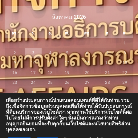
สิงหาคม 2026
อา.
จ.
อ.
พ.
พฤ.
ศ.
ส.
1
2
3
4
5
6
7
8
9
10
11
12
13
14
15
16
17
18
19
20
21
22
23
24
25
26
27
28
29
30
31
เพื่อสร้างประสบการณ์นำเสนอคอนเทนต์ที่ดีให้กับท่าน รวม
« ก.ค.
ถึงเพื่อจัดการข้อมูลส่วนบุคคลเพื่อให้ท่านได้รับประสบการณ์
ที่ดีบนบริการของเว็บไซต์เรา หากท่านใช้บริการเว็บไซต์นี้ต่อ
ไปโดยไม่มีการปรับตั้งค่าใดๆ นั่นเป็นการแสดงว่าท่าน
อนุญาตยินยอมที่จะรับคุกกี้บนเว็บไซต์และนโยบายสิทธิส่วน
กองกิจการนิสิต อาคารสมเด็จพระพุฒาจารย์ (เกี่ยว อุปเสณมหาเถระ) อาคารเรียน
บุคคลของเรา.
รวม โซน A ชั้น 3 ห้อง A300 มหาวิทยาลัยมหาจุฬาลงกรณราชวิทยาลัย ต.ลำไทร