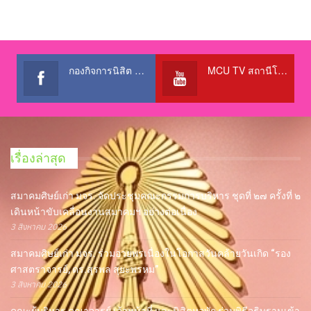
กองกิจการนิสิต สำนักงานอธิการบดี
MCU TV สถานีโทรทัศน์เพื่อการศึกษา @OfficialTBCChannel
เรื่องล่าสุด
สมาคมศิษย์เก่า มจร. จัดประชุมคณะกรรมการบริหาร ชุดที่ ๒๗ ครั้งที่ ๒
เดินหน้าขับเคลื่อนงานสมาคมฯ อย่างต่อเนื่อง
3 สิงหาคม 2026
สมาคมศิษย์เก่า มจร. ร่วมอวยพรเนื่องในโอกาสวันคล้ายวันเกิด “รอง
ศาสตราจารย์, ดร.สุรพล สุยะพรหม”
3 สิงหาคม 2026