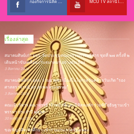
กองกิจการนิสิต สำนักงานอธิการบดี
MCU TV สถานีโทรทัศน์เพื่อการศึกษา @OfficialTBCChannel
เรื่องล่าสุด
สมาคมศิษย์เก่า มจร. จัดประชุมคณะกรรมการบริหาร ชุดที่ ๒๗ ครั้งที่ ๒
เดินหน้าขับเคลื่อนงานสมาคมฯ อย่างต่อเนื่อง
3 สิงหาคม 2026
สมาคมศิษย์เก่า มจร. ร่วมอวยพรเนื่องในโอกาสวันคล้ายวันเกิด “รอง
ศาสตราจารย์, ดร.สุรพล สุยะพรหม”
3 สิงหาคม 2026
คณะผู้บริหาร คณาจารย์ เจ้าหน้าที่ และนิสิตหอพัก ร่วมพิธีอธิษฐานเข้า
พรรษา ประจำปี ๒๕๖๙
30 กรกฎาคม 2026
ขอเชิญนิสิต นักศึกษา เข้าร่วมประกวดร้องเพลง