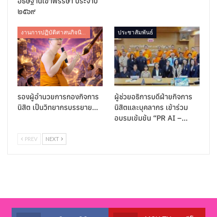
อธิษฐานเข้าพรรษา ประจำปี
๒๕๖๙
งานการปฏิบัติศาสนกิจนิสิต
ประชาสัมพันธ์
รองผู้อำนวยการกองกิจการ
ผู้ช่วยอธิการบดีฝ่ายกิจการ
นิสิต เป็นวิทยากรบรรยาย…
นิสิตและบุคลากร เข้าร่วม
อบรมเข้มข้น “PR AI –…
PREV
NEXT