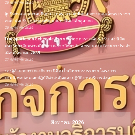
28 กรกฎาคม 2026
ผู้บริหารและสมาคมศิษย์เก่า มจร. ถวายมุทิตาสักการะสมเด็จพระราชา
คณะ น้อมรับโอวาทมุ่งพัฒนามหาวิทยาลัยสู่สากล
28 กรกฎาคม 2026
Transportation Schedule Bus service ตารางเดินรถ รับ-ส่ง นิสิต
มหาวิทยาลัยมหาจุฬาลงกรณราชวิทยาลัย จ.พระนครศรีอยุธยา ประจำ
เดือนสิงหาคม 2569
27 กรกฎาคม 2026
รองผู้อำนวยการกองกิจการนิสิต เป็นวิทยากรบรรยาย โครงการ
ปฐมนิเทศก่อนออกปฏิบัติศาสนกิจและปฏิบัติงานบริการสังค
26 กรกฎาคม 2026
สิงหาคม 2026