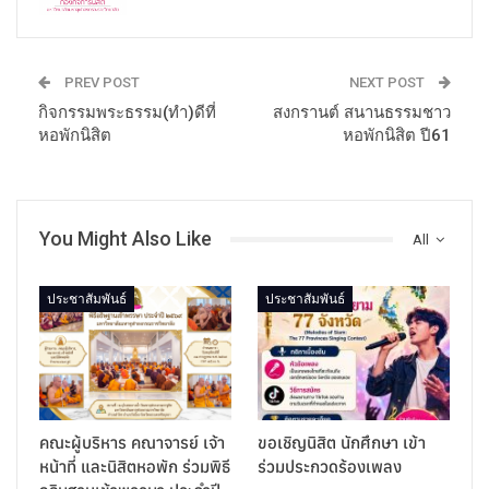
PREV POST
NEXT POST
กิจกรรมพระธรรม(ทำ)ดีที่
สงกรานต์ สนานธรรมชาว
หอพักนิสิต
หอพักนิสิต ปี61
You Might Also Like
All
ประชาสัมพันธ์
ประชาสัมพันธ์
คณะผู้บริหาร คณาจารย์ เจ้า
ขอเชิญนิสิต นักศึกษา เข้า
หน้าที่ และนิสิตหอพัก ร่วมพิธี
ร่วมประกวดร้องเพลง