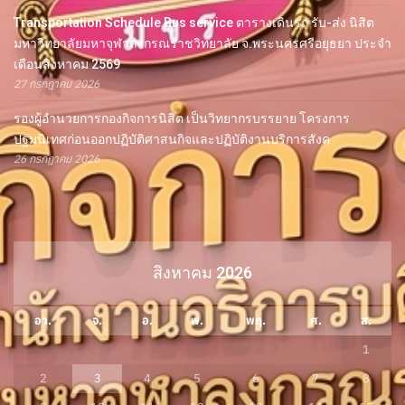
Transportation Schedule Bus service ตารางเดินรถ รับ-ส่ง นิสิต
มหาวิทยาลัยมหาจุฬาลงกรณราชวิทยาลัย จ.พระนครศรีอยุธยา ประจำ
เดือนสิงหาคม 2569
27 กรกฎาคม 2026
รองผู้อำนวยการกองกิจการนิสิต เป็นวิทยากรบรรยาย โครงการ
ปฐมนิเทศก่อนออกปฏิบัติศาสนกิจและปฏิบัติงานบริการสังค
26 กรกฎาคม 2026
สิงหาคม 2026
อา.
จ.
อ.
พ.
พฤ.
ศ.
ส.
1
2
3
4
5
6
7
8