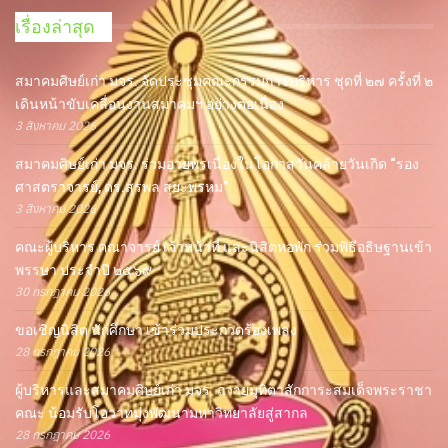
เรื่องล่าสุด
สมาคมศิษย์เก่า มจร. จัดประชุมคณะกรรมการบริหาร ชุดที่ ๒๗ ครั้งที่ ๒
เดินหน้าขับเคลื่อนงานสมาคมฯ อย่างต่อเนื่อง
3 สิงหาคม 2026
สมาคมศิษย์เก่า มจร. ร่วมอวยพรเนื่องในโอกาสวันคล้ายวันเกิด “รอง
ศาสตราจารย์, ดร.สุรพล สุยะพรหม”
3 สิงหาคม 2026
คณะผู้บริหาร คณาจารย์ เจ้าหน้าที่ และนิสิตหอพัก ร่วมพิธีอธิษฐานเข้า
พรรษา ประจำปี ๒๕๖๙
30 กรกฎาคม 2026
ขอเชิญนิสิต นักศึกษา เข้าร่วมประกวดร้องเพลง
28 กรกฎาคม 2026
ผู้บริหารและสมาคมศิษย์เก่า มจร. ถวายมุทิตาสักการะสมเด็จพระราชา
คณะ น้อมรับโอวาทมุ่งพัฒนามหาวิทยาลัยสู่สากล
28 กรกฎาคม 2026