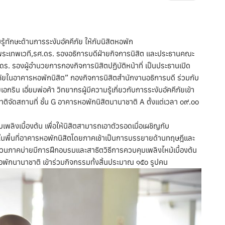
ทักษะด้านการระงับอัคคีภัย ให้กับนิสิตหอพัก
พระเทพเวที,รศ.ดร. รองอธิการบดีฝ่ายกิจการนิสิต และประธานคณะ
 รองผู้อำนวยการกองกิจการนิสิตปฏิบัติหน้าที่ เป็นประธานเปิด
ภัยในอาคารหอพักนิสิต” กองกิจการนิสิตสำนักงานอธิการบดี ร่วมกับ
กริน เอี่ยมพ่อค้า วิทยากรผู้มีความรู้เกี่ยวกับการระงับอัคคีภัยเข้า
ติจัดสถานที่ ชั้น G อาคารหอพักนิสิตนานาชาติ A ตั้งแต่เวลา ๐๙.๐๐
บเพลิงเบื้องต้น เพื่อให้นิสิตสามารถเอาตัวรอดเมื่อเผชิญกับ
ภายในพื้นที่อาคารหอพักนิสิตโดยภาคเช้าเป็นการบรรยายด้านทฤษฎีและ
ส่วนภาคบ่ายมีการฝึกอบรมและสาธิตวิธีการควบคุมเพลิงไหม้เบื้องต้น
อพักนานาชาติ เข้าร่วมกิจกรรมทั้งสิ้นประมาณ ๑๕๐ รูปคน