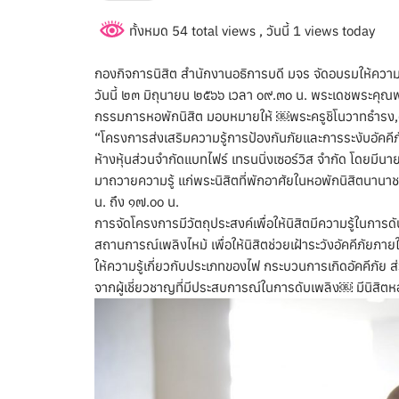
ทั้งหมด 54 total views
, วันนี้ 1 views today
กองกิจการนิสิต สำนักงานอธิการบดี มจร จัดอบรมให้ความรู้
วันนี้ ๒๓ มิถุนายน ๒๕๖๖ เวลา ๐๙.๓๐ น. พระเดชพระคุณ
กรรมการหอพักนิสิต มอบหมายให้ ￼พระครูชิโนวาทธำรง,ดร.
“โครงการส่งเสริมความรู้การป้องกันภัยและการระงับอัคคี
ห้างหุ้นส่วนจำกัดแบทไฟร์ เทรนนิ่งเซอร์วิส จำกัด โดยมีนายเอ
มาถวายความรู้ แก่พระนิสิตที่พักอาศัยในหอพักนิสิตนานาชา
น. ถึง ๑๗.๐๐ น.
การจัดโครงการมีวัตถุประสงค์เพื่อให้นิสิตมีความรู้ในการดั
สถานการณ์เพลิงไหม้ เพื่อให้นิสิตช่วยเฝ้าระวังอัคคีภัย
ให้ความรู้เกี่ยวกับประเภทของไฟ กระบวนการเกิดอัคคีภัย 
จากผู้เชี่ยวชาญที่มีประสบการณ์ในการดับเพลิง￼ มีนิสิตห