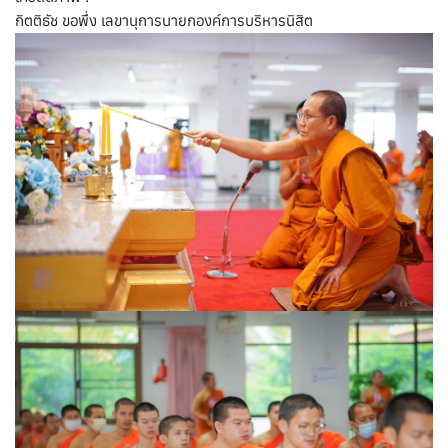
กิตติธัช ขอพึ่ง เลขานุการนายกองค์การบริหารนิสิต