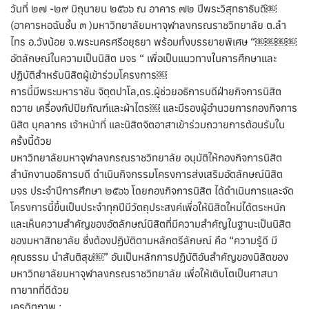
วันที่ ๒๗ -๒๙ มิถุนายน ๒๕๖๖ ณ อาคาร ๗๒ ปีพระวิสุทธาธิบดี￼
(อาคารหอฉันชั้น ๓ )มหาวิทยาลัยมหาจุฬาลงกรณราชวิทยาลัย ต.ลำ
ไทร อ.วังน้อย จ.พระนครศรีอยุธยา พร้อมทั้งบรรยายพิเศษ “￼￼￼￼
อัตลักษณ์ในความเป็นนิสิต มจร “ เพื่อเป็นแนวทางในการศึกษาและ
ปฏิบัติสำหรับนิสิตผู้เข้าร่วมโครงการ￼
การนี้มีพระมหาราชัน จิตฺตปาโล,ดร.ผู้ช่วยอธิการบดีฝ่ายกิจการนิสิต
ถวาย เครื่องกัปปิยภัณฑ์และผ้าไตร￼ และมีรองผู้อำนวยการกองกิจการ
นิสิต บุคลากร เจ้าหน้าที่ และนิสิตจิตอาสาเข้าร่วมถวายการต้อนรับใน
ครั้งนี้ด้วย
มหาวิทยาลัยมหาจุฬาลงกรณราชวิทยาลัย อนุมัติให้กองกิจการนิสิต
สำนักงานอธิการบดี ดำเนินกิจกรรมโครงการส่งเสริมอัตลักษณ์นิสิต
มจร ประจำปีการศึกษา ๒๕๖๖ โดยกองกิจการนิสิต ได้ดำเนินการและจัด
โครงการนี้ขึ้นเป็นประจำทุกปีมีวัตถุประสงค์เพื่อให้นิสิตใหม่ได้ตระหนัก
และเห็นความสำคัญของอัตลักษณ์นิสิตที่มีความสำคัญในฐานะเป็นนิสิต
ของมหาสิทยาลัย ซึ่งต้องปฏิบัติตามหลักตรีลักษณ์ คือ “ความรู้ดี มี
คุณธรรม นำสันติสุข￼” อันเป็นหลักการปฏิบัติอันสำคัญของนิสิตของ
มหาวิทยาลัยมหาจุฬาลงกรณราชวิทยาลัย เพื่อให้เติบโตเป็นศาสนา
ทายาทที่ดีด้วย
เครดิตภาพ :