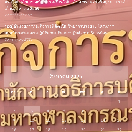
มหาวิทยาลัยมหาจุฬาลงกรณราชวิทยาลัย จ.พระนครศรีอยุธยา ประจำ
เดือนสิงหาคม 2569
27 กรกฎาคม 2026
รองผู้อำนวยการกองกิจการนิสิต เป็นวิทยากรบรรยาย โครงการ
ปฐมนิเทศก่อนออกปฏิบัติศาสนกิจและปฏิบัติงานบริการสังค
26 กรกฎาคม 2026
สิงหาคม 2026
อา.
จ.
อ.
พ.
พฤ.
ศ.
ส.
1
2
3
4
5
6
7
8
9
10
11
12
13
14
15
16
17
18
19
20
21
22