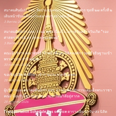
สมาคมศิษย์เก่า มจร. จัดประชุมคณะกรรมการบริหาร ชุดที่ ๒๗ ครั้งที่ ๒
เดินหน้าขับเคลื่อนงานสมาคมฯ อย่างต่อเนื่อง
3 สิงหาคม 2026
สมาคมศิษย์เก่า มจร. ร่วมอวยพรเนื่องในโอกาสวันคล้ายวันเกิด “รอง
ศาสตราจารย์, ดร.สุรพล สุยะพรหม”
3 สิงหาคม 2026
คณะผู้บริหาร คณาจารย์ เจ้าหน้าที่ และนิสิตหอพัก ร่วมพิธีอธิษฐานเข้า
พรรษา ประจำปี ๒๕๖๙
30 กรกฎาคม 2026
ขอเชิญนิสิต นักศึกษา เข้าร่วมประกวดร้องเพลง
28 กรกฎาคม 2026
ผู้บริหารและสมาคมศิษย์เก่า มจร. ถวายมุทิตาสักการะสมเด็จพระราชา
คณะ น้อมรับโอวาทมุ่งพัฒนามหาวิทยาลัยสู่สากล
28 กรกฎาคม 2026
Transportation Schedule Bus service ตารางเดินรถ รับ-ส่ง นิสิต