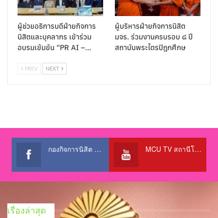
ผู้ช่วยอธิการบดีฝ่ายกิจการ
ผู้บริหารฝ่ายกิจการนิสิต
นิสิตและบุคลากร เข้าร่วม
มจร. ร่วมงานครบรอบ ๘ ปี
อบรมเข้มข้น “PR AI –…
สถาบันพระไตรปิฎกศึกษ
PREV
NEXT
กองกิจการนิสิต สำนักงานอธิการบดี
MCU TV สถานีโทรทัศน์เพื่อการศึกษา @OfficialTBCChannel
เรื่องล่าสุด