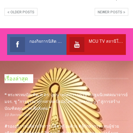
OLDER POSTS
NEWER POSTS
กองกิจการนิสิต สำนักงานอธิการบดี
MCU TV สถานีโทรทัศน์เพื่อการศึกษา @OfficialTBCChannel
เรื่องล่าสุด
❝ พระพรหมบัณฑิต, ศ.ดร. อุปนายกสภาฯ บรรยายปฐมนิเทศคณาจารย์
มจร. ชู “การบูรณาการศาสตร์สมัยใหม่กับพุทธปัญญา” สู่การสร้าง
บัณฑิตคุณภาพเพื่อสังคม ❞
10 สิงหาคม 2026
#รองอธิการบดีฝ่ายกิจการนิสิต พร้อมด้วย #ผู้รักษาการแทนผู้ช่วย
อธิการบดีฝ่ายกิจการนิสิต ร่วมโครงการปฐมนิเทศคณาจารย์ มจร