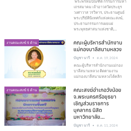
พระพรหมบัณฑิต กรรมการมหา
เถรสมาคม เจ้าอาวสวัดประยุร
วงศาวาส วรวิหาร, ประธานศูนย์
พระปริยัตินิเทศก์แห่งคณะสงฆ์,
ประธานกรรมการเผยแผ่
พระพุทธศาสนาแห่งชาติ,…
คณะผู้บริหารสำนักงาน
งานคณะสงฆ์ 6 ด้าน
แม่กองบาลีสนามหลวง
บัญชา นารี
ต.ค. 19, 2024
คณะผู้บริหารสำนักงานแม่กอง
บาลีสนามหลวง ติดตามงาน
แม่กองบาลีสนามหลวงได้คลิก
คณะสงฆ์อำเภอวังน้อย
งานคณะสงฆ์ 6 ด้าน
จ.พระนครศรีอยุธยา
เชิญส่วนราชการ
บุคลากร นิสิต
มหาวิทยาลัย…
บัญชา นารี
ต.ค. 11, 2024