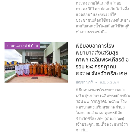
กระทง ภายใต้แนวคิด "ลอย
กระทง วิถีไทย ปลอดภัย ใส่ใจสิ่ง
แวดล้อม" และรณรงค์ให้
ประชาชนเลือกใช้กระทงที่เหมาะ
สมกับแหล่งน้ำโดยเลือกใช้วัสดุที่
ทำจากธรรมชาติ…
พิธีมอบอาคารโรง
งานคณะสงฆ์ 6 ด้าน
พยาบาลส่งเสริมสุข
ภาพฯ เฉลิมพระเกียรติ ๖
รอบ ๒๘ กรกฎาคม
๒๕๖๗ จังหวัดศรีสะเกษ
บัญชา นารี
พ.ย. 5, 2024
พิธีมอบอาคารโรงพยาบาลส่ง
เสริมสุขภาพฯ เฉลิมพระเกียรติ ๖
รอบ ๒๘ กรกฎาคม ๒๕๖๗ โรง
พยาบาลส่งเสริมสุขภาพตำบล
โคกจาน อำเภออุทุมพรพิสัย
จังหวัดศรีสะเกษ (๕ พ.ย. ๖๗)
เจ้าประคุณ สมเด็จพระมหาธีรา
จารย์…