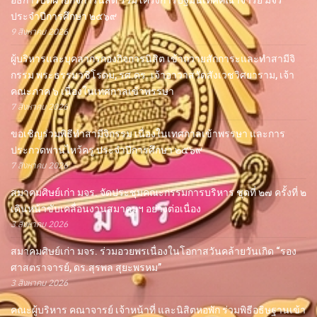
ประจำปีการศึกษา ๒๕๖๙
9 สิงหาคม 2026
ผู้บริหารและบุคลากรกองกิจการนิสิต เข้าถวายสักการะและทำสามีจิ
กรรม พระธรรมวชิโรดม, รศ.ดร. เจ้าอาวาสวัดสังเวชวิศยาราม, เจ้า
คณะภาค ๖ เนื่องในเทศกาลเข้าพรรษา
7 สิงหาคม 2026
ขอเชิญร่วมพิธีทำสามีจิกรรม เนื่องในเทศกาลเข้าพรรษา และการ
ประกวดพานไหว้ครู ประจำปีการศึกษา ๒๕๖๙
7 สิงหาคม 2026
สมาคมศิษย์เก่า มจร. จัดประชุมคณะกรรมการบริหาร ชุดที่ ๒๗ ครั้งที่ ๒
เดินหน้าขับเคลื่อนงานสมาคมฯ อย่างต่อเนื่อง
3 สิงหาคม 2026
สมาคมศิษย์เก่า มจร. ร่วมอวยพรเนื่องในโอกาสวันคล้ายวันเกิด “รอง
ศาสตราจารย์, ดร.สุรพล สุยะพรหม”
3 สิงหาคม 2026
คณะผู้บริหาร คณาจารย์ เจ้าหน้าที่ และนิสิตหอพัก ร่วมพิธีอธิษฐานเข้า