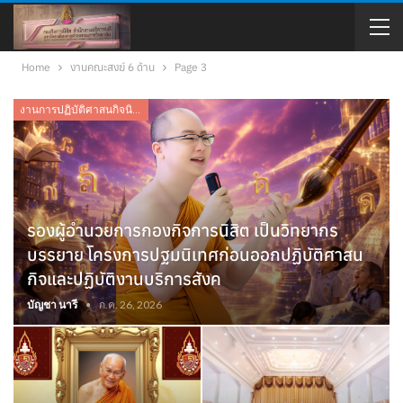
Home
งานคณะสงฆ์ 6 ด้าน
Page 3
งานการปฏิบัติศาสนกิจนิสิต
รองผู้อำนวยการกองกิจการนิสิต เป็นวิทยากร
บรรยาย โครงการปฐมนิเทศก่อนออกปฏิบัติศาสน
กิจและปฏิบัติงานบริการสังค
บัญชา นารี
ก.ค. 26, 2026