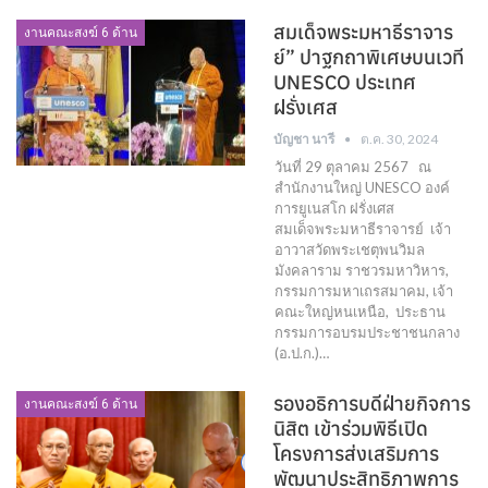
สมเด็จพระมหาธีราจาร
งานคณะสงฆ์ 6 ด้าน
ย์” ปาฐกถาพิเศษบนเวที
UNESCO ประเทศ
ฝรั่งเศส
บัญชา นารี
ต.ค. 30, 2024
วันที่ 29 ตุลาคม 2567 ณ
สำนักงานใหญ่ UNESCO องค์
การยูเนสโก ฝรั่งเศส
สมเด็จพระมหาธีราจารย์ เจ้า
อาวาสวัดพระเชตุพนวิมล
มังคลาราม ราชวรมหาวิหาร,
กรรมการมหาเถรสมาคม, เจ้า
คณะใหญ่หนเหนือ, ประธาน
กรรมการอบรมประชาชนกลาง
(อ.ป.ก.)…
รองอธิการบดีฝ่ายกิจการ
งานคณะสงฆ์ 6 ด้าน
นิสิต เข้าร่วมพิธีเปิด
โครงการส่งเสริมการ
พัฒนาประสิทธิภาพการ