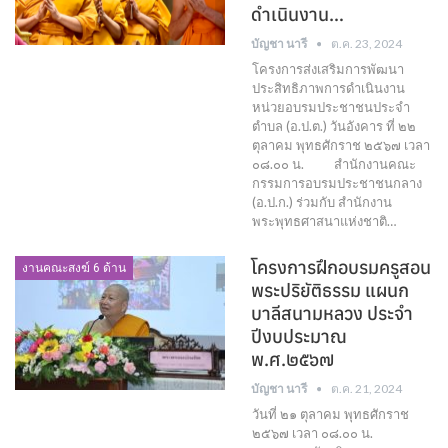
ดำเนินงาน…
บัญชา นารี
ต.ค. 23, 2024
โครงการส่งเสริมการพัฒนา
ประสิทธิภาพการดำเนินงาน
หน่วยอบรมประชาชนประจำ
ตำบล (อ.ป.ต.) วันอังคาร ที่ ๒๒
ตุลาคม พุทธศักราช ๒๕๖๗ เวลา
๐๘.๐๐ น. สำนักงานคณะ
กรรมการอบรมประชาชนกลาง
(อ.ป.ก.) ร่วมกับ สำนักงาน
พระพุทธศาสนาแห่งชาติ…
โครงการฝึกอบรมครูสอน
งานคณะสงฆ์ 6 ด้าน
พระปริยัติธรรม แผนก
บาลีสนามหลวง ประจำ
ปีงบประมาณ
พ.ศ.๒๕๖๗
บัญชา นารี
ต.ค. 21, 2024
วันที่ ๒๑ ตุลาคม พุทธศักราช
๒๕๖๗ เวลา ๐๘.๐๐ น.