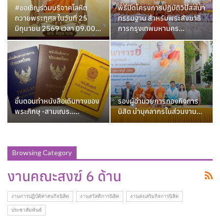
#ขอเชิญร่วมบริจาคโลหิต
พิธีปิดโครงการปฏิบัติวิปัสสนา
ถวายพระกุศล ในวันที่ 25
กรรมฐาน สำหรับพระสังฆาธิ
มิถุนายน 2569 เวลา 09.00…
การกรุงเทพมหานคร…
ขั้นตอนทำหนังสือเดินทางของ
รองผู้อำนวยการกองกิจการ
พระภิกษุ -สามเณร…..
นิสิต นำบุคลากรในส่วนงาน…
Browsing Category
งานคณะสงฆ์ 6 ด้าน
งานการปฏิบัติศาสนกิจนิสิต
งานสวัสดิการนิสิต
งานส่งเสริมกิจการนิสิต
ประชาสัมพันธ์