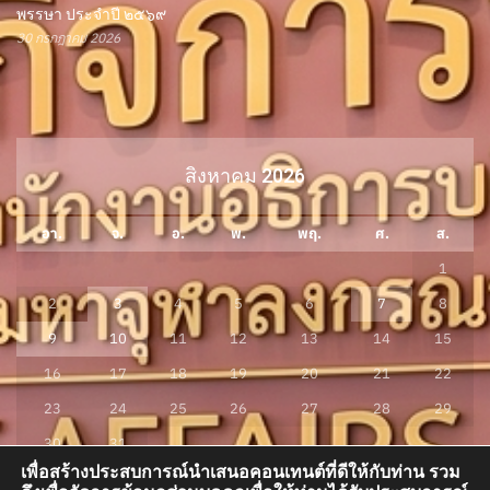
พรรษา ประจำปี ๒๕๖๙
30 กรกฎาคม 2026
สิงหาคม 2026
อา.
จ.
อ.
พ.
พฤ.
ศ.
ส.
1
2
3
4
5
6
7
8
9
10
11
12
13
14
15
16
17
18
19
20
21
22
23
24
25
26
27
28
29
30
31
เพื่อสร้างประสบการณ์นำเสนอคอนเทนต์ที่ดีให้กับท่าน รวม
« ก.ค.