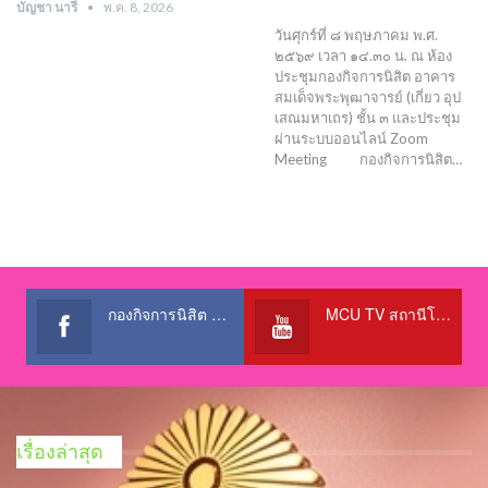
บัญชา นารี
พ.ค. 8, 2026
วันศุกร์ที่ ๘ พฤษภาคม พ.ศ.
๒๕๖๙ เวลา ๑๔.๓๐ น. ณ ห้อง
ประชุมกองกิจการนิสิต อาคาร
สมเด็จพระพุฒาจารย์ (เกี่ยว อุป
เสณมหาเถร) ชั้น ๓ และประชุม
ผ่านระบบออนไลน์ Zoom
Meeting กองกิจการนิสิต…
กองกิจการนิสิต สำนักงานอธิการบดี
MCU TV สถานีโทรทัศน์เพื่อการศึกษา @OfficialTBCChannel
เรื่องล่าสุด