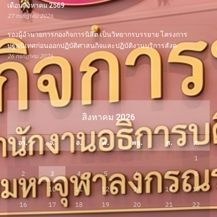
เดือนสิงหาคม 2569
27 กรกฎาคม 2026
รองผู้อำนวยการกองกิจการนิสิต เป็นวิทยากรบรรยาย โครงการ
ปฐมนิเทศก่อนออกปฏิบัติศาสนกิจและปฏิบัติงานบริการสังค
26 กรกฎาคม 2026
สิงหาคม 2026
อา.
จ.
อ.
พ.
พฤ.
ศ.
ส.
1
2
3
4
5
6
7
8
9
10
11
12
13
14
15
16
17
18
19
20
21
22