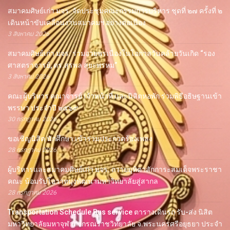
สมาคมศิษย์เก่า มจร. จัดประชุมคณะกรรมการบริหาร ชุดที่ ๒๗ ครั้งที่ ๒
เดินหน้าขับเคลื่อนงานสมาคมฯ อย่างต่อเนื่อง
3 สิงหาคม 2026
สมาคมศิษย์เก่า มจร. ร่วมอวยพรเนื่องในโอกาสวันคล้ายวันเกิด “รอง
ศาสตราจารย์, ดร.สุรพล สุยะพรหม”
3 สิงหาคม 2026
คณะผู้บริหาร คณาจารย์ เจ้าหน้าที่ และนิสิตหอพัก ร่วมพิธีอธิษฐานเข้า
พรรษา ประจำปี ๒๕๖๙
30 กรกฎาคม 2026
ขอเชิญนิสิต นักศึกษา เข้าร่วมประกวดร้องเพลง
28 กรกฎาคม 2026
ผู้บริหารและสมาคมศิษย์เก่า มจร. ถวายมุทิตาสักการะสมเด็จพระราชา
คณะ น้อมรับโอวาทมุ่งพัฒนามหาวิทยาลัยสู่สากล
28 กรกฎาคม 2026
Transportation Schedule Bus service ตารางเดินรถ รับ-ส่ง นิสิต
มหาวิทยาลัยมหาจุฬาลงกรณราชวิทยาลัย จ.พระนครศรีอยุธยา ประจำ