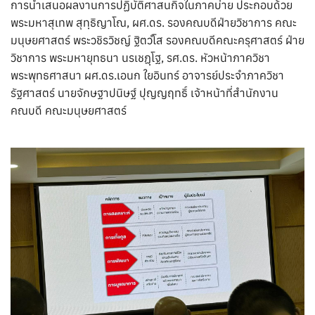
การนำเสนอผลงานการปฏิบัติศาสนกิจในภาคบ่าย ประกอบด้วย
พระมหาสุเทพ สุทฺธิญาโณ, ผศ.ดร. รองคณบดีฝ่ายวิชาการ คณะ
มนุษยศาสตร์ พระวชิรวิชญ์ ฐิตวํโส รองคณบดีคณะครุศาสตร์ ฝ่าย
วิชาการ พระมหายุทธนา นรเชฏฺโฐ, รศ.ดร. หัวหน้าภาควิชา
พระพุทธศาสนา ผศ.ดร.เอนก ใยอินทร์ อาจารย์ประจำภาควิชา
รัฐศาสตร์ นายจักษฐาปนิษฐ์ ปุญญฤทธิ์ เจ้าหน้าที่สำนักงาน
คณบดี คณะมนุษยศาสตร์