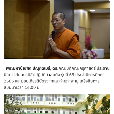
พระมหาบัณฑิต ปณฺฑิตเมธี, ดร.
คณะบดีคณะครุศาสตร์ ประธาน
ปิดการสัมมนานิสิตปฏิบัติศาสนกิจ รุ่นที่ 69 ประจำปีการศึกษา
2666 และ
มอบเกียรติบัตรจาก
และถ่ายภาพหมู่ เสร็จสิ้นการ
สัมมนาเวลา 16.00 น.