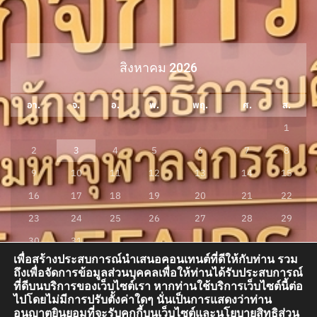
สิงหาคม 2026
อา.
จ.
อ.
พ.
พฤ.
ศ.
ส.
1
2
3
4
5
6
7
8
9
10
11
12
13
14
15
16
17
18
19
20
21
22
23
24
25
26
27
28
29
30
31
เพื่อสร้างประสบการณ์นำเสนอคอนเทนต์ที่ดีให้กับท่าน รวม
« ก.ค.
ถึงเพื่อจัดการข้อมูลส่วนบุคคลเพื่อให้ท่านได้รับประสบการณ์
ที่ดีบนบริการของเว็บไซต์เรา หากท่านใช้บริการเว็บไซต์นี้ต่อ
ไปโดยไม่มีการปรับตั้งค่าใดๆ นั่นเป็นการแสดงว่าท่าน
อนุญาตยินยอมที่จะรับคุกกี้บนเว็บไซต์และนโยบายสิทธิส่วน