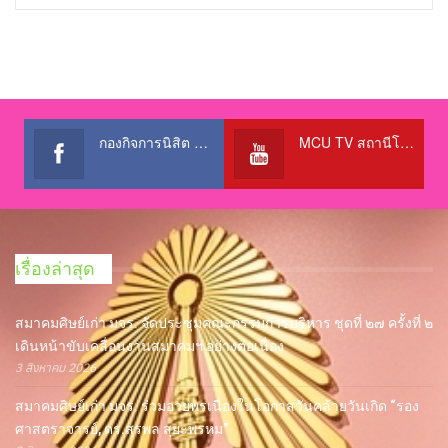
กองกิจการนิสิต สำนักงานอธิการบดี
MCU TV สถานีโทรทัศน์เพื่อการศึกษา @OfficialTBCChannel
เรื่องล่าสุด
สมาคมศิษย์เก่า มจร. จัดประชุมคณะกรรมการบริหาร ชุดที่ ๒๗ ครั้งที่ ๒
เดินหน้าขับเคลื่อนงานสมาคมฯ อย่างต่อเนื่อง
3 สิงหาคม 2026
สมาคมศิษย์เก่า มจร. ร่วมอวยพรเนื่องในโอกาสวันคล้ายวันเกิด “รอง
ศาสตราจารย์, ดร.สุรพล สุยะพรหม”