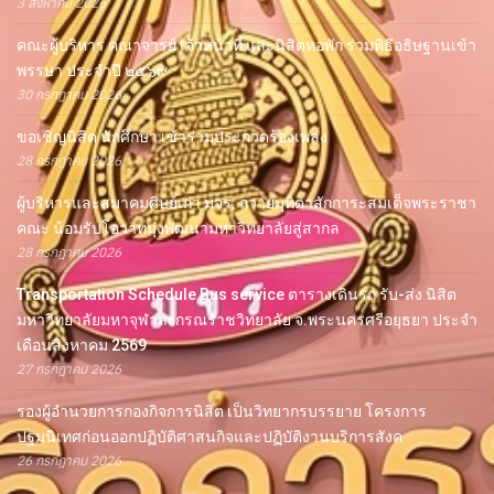
3 สิงหาคม 2026
คณะผู้บริหาร คณาจารย์ เจ้าหน้าที่ และนิสิตหอพัก ร่วมพิธีอธิษฐานเข้า
พรรษา ประจำปี ๒๕๖๙
30 กรกฎาคม 2026
ขอเชิญนิสิต นักศึกษา เข้าร่วมประกวดร้องเพลง
28 กรกฎาคม 2026
ผู้บริหารและสมาคมศิษย์เก่า มจร. ถวายมุทิตาสักการะสมเด็จพระราชา
คณะ น้อมรับโอวาทมุ่งพัฒนามหาวิทยาลัยสู่สากล
28 กรกฎาคม 2026
Transportation Schedule Bus service ตารางเดินรถ รับ-ส่ง นิสิต
มหาวิทยาลัยมหาจุฬาลงกรณราชวิทยาลัย จ.พระนครศรีอยุธยา ประจำ
เดือนสิงหาคม 2569
27 กรกฎาคม 2026
รองผู้อำนวยการกองกิจการนิสิต เป็นวิทยากรบรรยาย โครงการ
ปฐมนิเทศก่อนออกปฏิบัติศาสนกิจและปฏิบัติงานบริการสังค
26 กรกฎาคม 2026