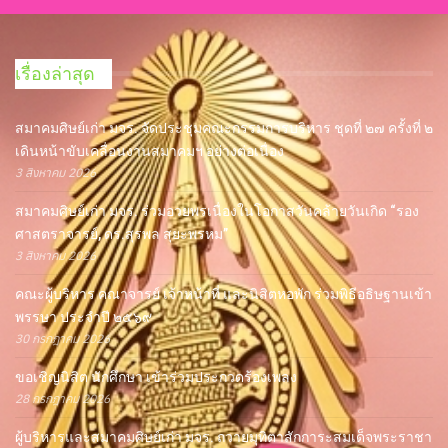
เรื่องล่าสุด
สมาคมศิษย์เก่า มจร. จัดประชุมคณะกรรมการบริหาร ชุดที่ ๒๗ ครั้งที่ ๒
เดินหน้าขับเคลื่อนงานสมาคมฯ อย่างต่อเนื่อง
3 สิงหาคม 2026
สมาคมศิษย์เก่า มจร. ร่วมอวยพรเนื่องในโอกาสวันคล้ายวันเกิด “รอง
ศาสตราจารย์, ดร.สุรพล สุยะพรหม”
3 สิงหาคม 2026
คณะผู้บริหาร คณาจารย์ เจ้าหน้าที่ และนิสิตหอพัก ร่วมพิธีอธิษฐานเข้า
พรรษา ประจำปี ๒๕๖๙
30 กรกฎาคม 2026
ขอเชิญนิสิต นักศึกษา เข้าร่วมประกวดร้องเพลง
28 กรกฎาคม 2026
ผู้บริหารและสมาคมศิษย์เก่า มจร. ถวายมุทิตาสักการะสมเด็จพระราชา