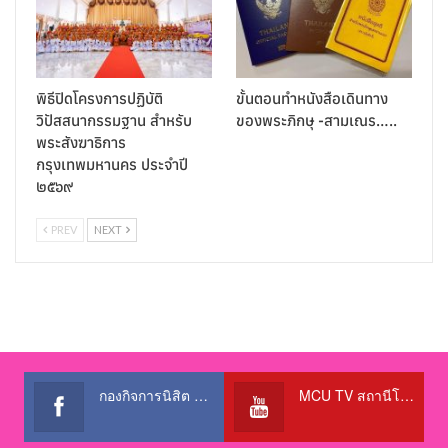
พิธีปิดโครงการปฏิบัติ
ขั้นตอนทำหนังสือเดินทาง
วิปัสสนากรรมฐาน สำหรับ
ของพระภิกษุ -สามเณร…..
พระสังฆาธิการ
กรุงเทพมหานคร ประจำปี
๒๕๖๙
PREV
NEXT
กองกิจการนิสิต สำนักงานอธิการบดี
MCU TV สถานีโทรทัศน์เพื่อการศึกษา @OfficialTBCChannel