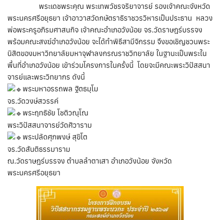
พระเดชพระคุณ พระเทพวัชรจริยาจารย์ รองเจ้าคณะจังหวัด
พระนครศรีอยุธยา เจ้าอาวาสวัดกษัตราธิราชวรวิหารเป็นประธาน
หลวง
พ่อพระครูอภิรมศาสนกิจ เจ้าคณะอำเภอวังน้อย จร.วัดราษฎร์บรรจง
พร้อมคณะสงฆ์อำเภอวังน้อย จะได้ทำพิธีสามีจิกรรม จึงขอเชิญชวนพระ
นิสิตของมหาวิทยาลัยมหาจุฬาลงกรณราชวิทยาลัย ในฐานะเป็นพระใน
พื้นที่อำเภอวังน้อย เข้าร่วมโครงการในครั้งนี้ โดยจะ
มีคณะพระวิปัสสนา
จารย์และพระวิทยากร ดังนี้
พระมหาอรรถพล ฐิตธมฺโม
จร.วัดวงษ์สวรรค์
พระฤทธิชัย โชติวณฺโณ
พระวิปัสสนาจารย์วัดศิวาราม
พระปลัดศุภพงษ์ สุขิโต
จร.วัดสันติธรรมาราม
ณ.วัดราษฎร์บรรจง ตำบลลำตาเสา อำเภอวังน้อย จังหวัด
พระนครศรีอยุธยา