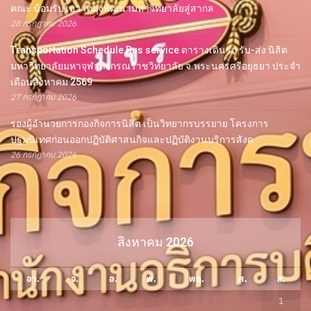
คณะ น้อมรับโอวาทมุ่งพัฒนามหาวิทยาลัยสู่สากล
28 กรกฎาคม 2026
Transportation Schedule Bus service ตารางเดินรถ รับ-ส่ง นิสิต
มหาวิทยาลัยมหาจุฬาลงกรณราชวิทยาลัย จ.พระนครศรีอยุธยา ประจำ
เดือนสิงหาคม 2569
27 กรกฎาคม 2026
รองผู้อำนวยการกองกิจการนิสิต เป็นวิทยากรบรรยาย โครงการ
ปฐมนิเทศก่อนออกปฏิบัติศาสนกิจและปฏิบัติงานบริการสังค
26 กรกฎาคม 2026
สิงหาคม 2026
อา.
จ.
อ.
พ.
พฤ.
ศ.
ส.
1