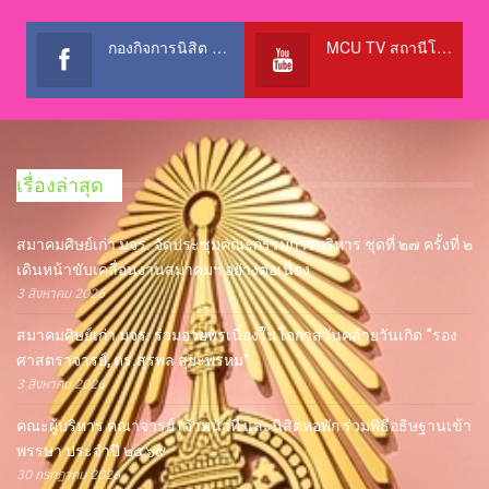
กองกิจการนิสิต สำนักงานอธิการบดี
MCU TV สถานีโทรทัศน์เพื่อการศึกษา @OfficialTBCChannel
เรื่องล่าสุด
สมาคมศิษย์เก่า มจร. จัดประชุมคณะกรรมการบริหาร ชุดที่ ๒๗ ครั้งที่ ๒
เดินหน้าขับเคลื่อนงานสมาคมฯ อย่างต่อเนื่อง
3 สิงหาคม 2026
สมาคมศิษย์เก่า มจร. ร่วมอวยพรเนื่องในโอกาสวันคล้ายวันเกิด “รอง
ศาสตราจารย์, ดร.สุรพล สุยะพรหม”
3 สิงหาคม 2026
คณะผู้บริหาร คณาจารย์ เจ้าหน้าที่ และนิสิตหอพัก ร่วมพิธีอธิษฐานเข้า
พรรษา ประจำปี ๒๕๖๙
30 กรกฎาคม 2026