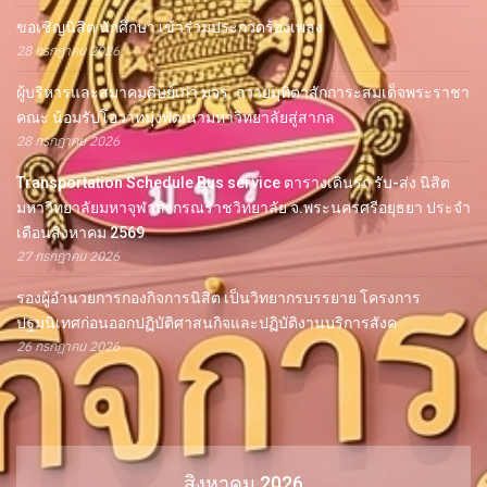
ขอเชิญนิสิต นักศึกษา เข้าร่วมประกวดร้องเพลง
28 กรกฎาคม 2026
ผู้บริหารและสมาคมศิษย์เก่า มจร. ถวายมุทิตาสักการะสมเด็จพระราชา
คณะ น้อมรับโอวาทมุ่งพัฒนามหาวิทยาลัยสู่สากล
28 กรกฎาคม 2026
Transportation Schedule Bus service ตารางเดินรถ รับ-ส่ง นิสิต
มหาวิทยาลัยมหาจุฬาลงกรณราชวิทยาลัย จ.พระนครศรีอยุธยา ประจำ
เดือนสิงหาคม 2569
27 กรกฎาคม 2026
รองผู้อำนวยการกองกิจการนิสิต เป็นวิทยากรบรรยาย โครงการ
ปฐมนิเทศก่อนออกปฏิบัติศาสนกิจและปฏิบัติงานบริการสังค
26 กรกฎาคม 2026
สิงหาคม 2026