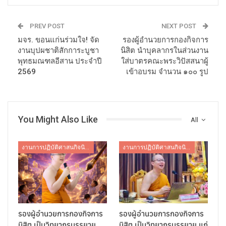
PREV POST
NEXT POST
มจร. ขอนแก่นร่วมใจ! จัด
รองผู้อำนวยการกองกิจการ
งานบุปผชาติสักการะบูชา
นิสิต นำบุคลากรในส่วนงาน
พุทธมณฑลอีสาน ประจำปี
ใส่บาตรคณะพระวิปัสสนาผู้
2569
เข้าอบรม จำนวน ๑๐๐ รูป
You Might Also Like
All
งานการปฏิบัติศาสนกิจนิสิต
งานการปฏิบัติศาสนกิจนิสิต
รองผู้อำนวยการกองกิจการ
รองผู้อำนวยการกองกิจการ
นิสิต เป็นวิทยากรบรรยาย…
นิสิต เป็นวิทยากรบรรยาย แก่