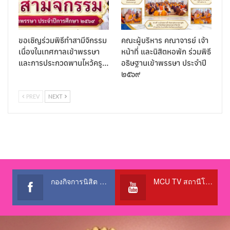
ขอเชิญร่วมพิธีทำสามีจิกรรม
คณะผู้บริหาร คณาจารย์ เจ้า
เนื่องในเทศกาลเข้าพรรษา
หน้าที่ และนิสิตหอพัก ร่วมพิธี
และการประกวดพานไหว้ครู…
อธิษฐานเข้าพรรษา ประจำปี
๒๕๖๙
PREV
NEXT
กองกิจการนิสิต สำนักงานอธิการบดี
MCU TV สถานีโทรทัศน์เพื่อการศึกษา @OfficialTBCChannel