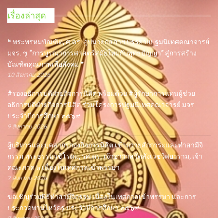
เรื่องล่าสุด
❝ พระพรหมบัณฑิต, ศ.ดร. อุปนายกสภาฯ บรรยายปฐมนิเทศคณาจารย์
มจร. ชู “การบูรณาการศาสตร์สมัยใหม่กับพุทธปัญญา” สู่การสร้าง
บัณฑิตคุณภาพเพื่อสังคม ❞
10 สิงหาคม 2026
#รองอธิการบดีฝ่ายกิจการนิสิต พร้อมด้วย #ผู้รักษาการแทนผู้ช่วย
อธิการบดีฝ่ายกิจการนิสิต ร่วมโครงการปฐมนิเทศคณาจารย์ มจร
ประจำปีการศึกษา ๒๕๖๙
9 สิงหาคม 2026
ผู้บริหารและบุคลากรกองกิจการนิสิต เข้าถวายสักการะและทำสามีจิ
กรรม พระธรรมวชิโรดม, รศ.ดร. เจ้าอาวาสวัดสังเวชวิศยาราม, เจ้า
คณะภาค ๖ เนื่องในเทศกาลเข้าพรรษา
7 สิงหาคม 2026
ขอเชิญร่วมพิธีทำสามีจิกรรม เนื่องในเทศกาลเข้าพรรษา และการ
ประกวดพานไหว้ครู ประจำปีการศึกษา ๒๕๖๙