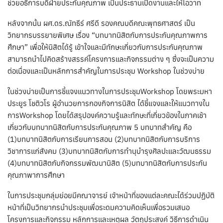
ช่วยอธิการบดีฝ่ายประกันคุณภาพ เป็นประธานเปิดงานและให้โอวาท
หลังจากนั้น ผศ.ดร.ณัทธีร์ ศรีดี รองคณบดีคณะพุทธศาสตร์ เป็น
วิทยากรบรรยายพิเศษ เรื่อง “บทบาทนิสิตกับการประกันคุณภาพการ
ศึกษา” เพื่อให้นิสิตได้รู้ เข้าใจและมีทักษะเกี่ยวกับการประกันคุณภาพ
สามารถนำไปคิดสร้างสรรค์โครงการและกิจกรรมต่าง ๆ ซึ่งจะเป็นความ
ต่อเนื่องและเป็นหลักการสำคัญในการประชุม Workshop ในช่วงบ่าย
ในช่วงบ่ายเป็นการชี้แจงแนวทางในการประชุมWorkshop โดยพระมหา
ประยูร โชติวโร ผู้อำนวยการกองกิจการนิสิต ได้ชี้แจงและให้แนวทางใน
การWorkshop โดยได้สรุปองค์ความรู้และทักษะที่เกี่ยวข้องในภาคเช้า
เกี่ยวกับบทบาทนิสิตกับการประกันคุณภาพ 5 บทบาทสำคัญ คือ
(1)บทบาทนิสิตกับการเรียนการสอน (2)บทบาทนิสิตกับการบริการ
วิชาการแก่สังคม (3)บทบาทนิสิตกับการทำนุบำรุงศิลปะและวัฒนธรรม
(4)บทบาทนิสิตกับกิจกรรมพัฒนานิสิต (5)บทบาทนิสิตกับการประกัน
คุณภาพาการศึกษา
ในการประชุมกลุ่มย่อยมีคณาจารย์ เจ้าหน้าที่ของแต่ละคณะได้ร่วมปฏิบัติ
หน้าที่เป็นวิทยากรนำประชุมเพื่อระดมความคิดเห็นเพื่อรวมเสนอ
โครงการและกิจกรรม หลักการและเหตุผล วัตถุประสงค์ วิธีการดำเนิน