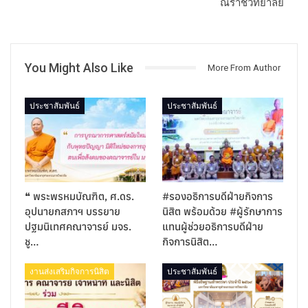
ณราชวิทยาลัย
You Might Also Like
More From Author
ประชาสัมพันธ์
ประชาสัมพันธ์
❝ พระพรหมบัณฑิต, ศ.ดร.
#รองอธิการบดีฝ่ายกิจการ
อุปนายกสภาฯ บรรยาย
นิสิต พร้อมด้วย #ผู้รักษาการ
ปฐมนิเทศคณาจารย์ มจร.
แทนผู้ช่วยอธิการบดีฝ่าย
ชู…
กิจการนิสิต…
งานส่งเสริมกิจการนิสิต
ประชาสัมพันธ์