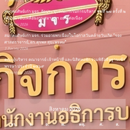
7 สิงหาคม 2026
สมาคมศิษย์เก่า มจร. จัดประชุมคณะกรรมการบริหาร ชุดที่ ๒๗ ครั้งที่ ๒
เดินหน้าขับเคลื่อนงานสมาคมฯ อย่างต่อเนื่อง
3 สิงหาคม 2026
สมาคมศิษย์เก่า มจร. ร่วมอวยพรเนื่องในโอกาสวันคล้ายวันเกิด “รอง
ศาสตราจารย์, ดร.สุรพล สุยะพรหม”
3 สิงหาคม 2026
คณะผู้บริหาร คณาจารย์ เจ้าหน้าที่ และนิสิตหอพัก ร่วมพิธีอธิษฐานเข้า
พรรษา ประจำปี ๒๕๖๙
30 กรกฎาคม 2026
สิงหาคม 2026
อา.
จ.
อ.
พ.
พฤ.
ศ.
ส.