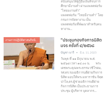
สนับสนุนให้ผู้กู้ยืมเงินที่จบการ
ศึกษามีงานทำ ผ่านแพลตฟอร์ม
“ไทยมงานทำ”
แพลตฟอร์ม “ไทยมีงานทำ” โดย
กรมการจัดหางาน เป็น
แพลตฟอร์มที่พัฒนาสำหรับคน
หางาน…
“ประชุมกองกิจการนิสิต
งานการปฏิบัติศาสนกิจนิสิต
มจร ครั้งที่ ๔/๒๕๖๘
บัญชา นารี
มิ.ย. 11, 2025
วันพุธ ที่ ๑๑ มิถุนายน พ.ศ.
๒๕๖๘ เวลา ๑๔.๐๐ น. พระ
เดชพระคุณพระธรรมวชิโรดม,
รศ.ดร.รองอธิการบดีฝ่ายกิจการ
นิสิต มอบให้พระมหาราชัน จิตฺต
ปาโล,ดร.ผู้ช่วยอธิการบดีฝ่าย
กิจการนิสิต เป็นประธานการ
ประชุม ผู้บริหาร บุคลากร…