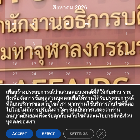
สิงหาคม 2026
อา.
จ.
อ.
พ.
พฤ.
ศ.
ส.
1
2
3
4
5
6
7
8
9
10
11
12
13
14
15
16
17
18
19
20
21
22
23
24
25
26
27
28
29
30
31
เพื่อสร้างประสบการณ์นำเสนอคอนเทนต์ที่ดีให้กับท่าน รวม
« ก.ค.
ถึงเพื่อจัดการข้อมูลส่วนบุคคลเพื่อให้ท่านได้รับประสบการณ์
ที่ดีบนบริการของเว็บไซต์เรา หากท่านใช้บริการเว็บไซต์นี้ต่อ
ไปโดยไม่มีการปรับตั้งค่าใดๆ นั่นเป็นการแสดงว่าท่าน
อนุญาตยินยอมที่จะรับคุกกี้บนเว็บไซต์และนโยบายสิทธิส่วน
กองกิจการนิสิต อาคารสมเด็จพระพุฒาจารย์ (เกี่ยว อุปเสณมหาเถระ) อาคารเรียน
บุคคลของเรา.
รวม โซน A ชั้น 3 ห้อง A300 มหาวิทยาลัยมหาจุฬาลงกรณราชวิทยาลัย ต.ลำไทร
อ.วังน้อย จ.พระนครศรีอยุธยา 13170 โทรศัพท์ 035-248000 ต่อ 8406
CLOSE GDPR COO
ACCEPT
REJECT
SETTINGS