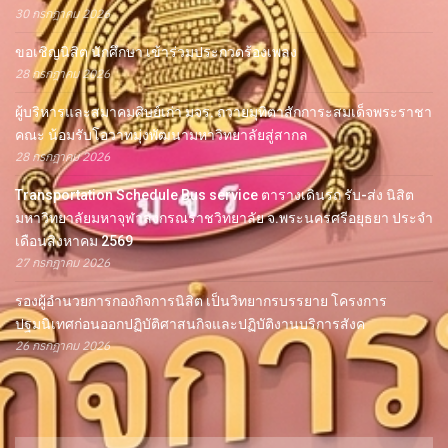
30 กรกฎาคม 2026
ขอเชิญนิสิต นักศึกษา เข้าร่วมประกวดร้องเพลง
28 กรกฎาคม 2026
ผู้บริหารและสมาคมศิษย์เก่า มจร. ถวายมุทิตาสักการะสมเด็จพระราชา
คณะ น้อมรับโอวาทมุ่งพัฒนามหาวิทยาลัยสู่สากล
28 กรกฎาคม 2026
Transportation Schedule Bus service ตารางเดินรถ รับ-ส่ง นิสิต
มหาวิทยาลัยมหาจุฬาลงกรณราชวิทยาลัย จ.พระนครศรีอยุธยา ประจำ
เดือนสิงหาคม 2569
27 กรกฎาคม 2026
รองผู้อำนวยการกองกิจการนิสิต เป็นวิทยากรบรรยาย โครงการ
ปฐมนิเทศก่อนออกปฏิบัติศาสนกิจและปฏิบัติงานบริการสังค
26 กรกฎาคม 2026