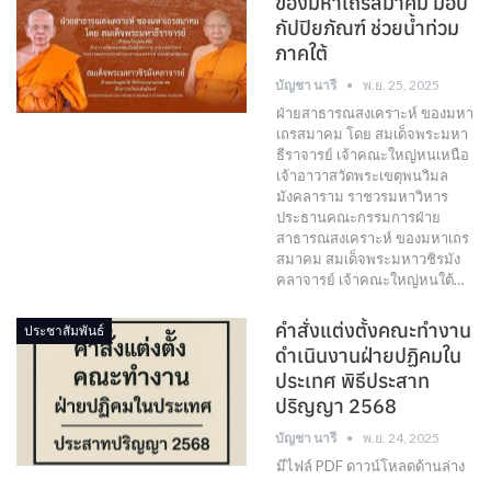
ของมหาเถรสมาคม มอบ
กัปปิยภัณฑ์ ช่วยน้ำท่วม
ภาคใต้
บัญชา นารี
พ.ย. 25, 2025
ฝ่ายสาธารณสงเคราะห์ ของมหา
เถรสมาคม โดย สมเด็จพระมหา
ธีราจารย์ เจ้าคณะใหญ่หนเหนือ
เจ้าอาวาสวัดพระเขตุพนวิมล
มังคลาราม ราชวรมหาวิหาร
ประธานคณะกรรมการฝ่าย
สาธารณสงเคราะห์ ของมหาเถร
สมาคม สมเด็จพระมหาวชิรมัง
คลาจารย์ เจ้าคณะใหญ่หนใต้…
คำสั่งแต่งตั้งคณะทำงาน
ประชาสัมพันธ์
ดำเนินงานฝ่ายปฏิคมใน
ประเทศ พิธีประสาท
ปริญญา 2568
บัญชา นารี
พ.ย. 24, 2025
มีไฟล์ PDF ดาวน์โหลดด้านล่าง