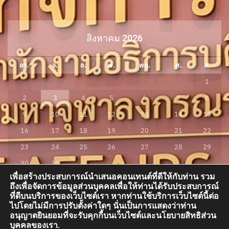
สิงหาคม 2026
อา.
จ.
อ.
พ.
พฤ.
ศ.
ส.
1
2
3
4
5
6
7
8
9
10
11
12
13
14
15
16
17
18
19
20
21
22
23
24
25
26
27
28
29
30
31
เพื่อสร้างประสบการณ์นำเสนอคอนเทนต์ที่ดีให้กับท่าน รวม
« ก.ค.
ถึงเพื่อจัดการข้อมูลส่วนบุคคลเพื่อให้ท่านได้รับประสบการณ์
ที่ดีบนบริการของเว็บไซต์เรา หากท่านใช้บริการเว็บไซต์นี้ต่อ
ไปโดยไม่มีการปรับตั้งค่าใดๆ นั่นเป็นการแสดงว่าท่าน
อนุญาตยินยอมที่จะรับคุกกี้บนเว็บไซต์และนโยบายสิทธิส่วน
กองกิจการนิสิต อาคารสมเด็จพระพุฒาจารย์ (เกี่ยว อุปเสณมหาเถระ) อาคารเรียน
บุคคลของเรา.