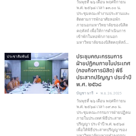
วันพุธที่ ๒๖ เดือน พฤศจิกายน
พ.ศ. ๒๕๖๘ เวลา ๑๓.๐๐ น.
ประชุมคณะทำงานประสานและ
ติดตามการพักอาศัยหอพัก
ภายนอกมหาวิทยาลัยของนิสิต
คฤหัสถ์ เพื่อให้การดำเนินการ
เข้าพักในหอพักภายนอก
มหาวิทยาลัยของนิสิตคฤหัสถ์…
ประชุมคณะกรรมการ
ประชาสัมพันธ์
ฝ่ายปฏิคมภายในประเทศ
(กองกิจการนิสิต) พิธี
ประสาทปริญญา ประจำปี
พ.ศ. ๒๕๖๘
บัญชา นารี
พ.ย. 26, 2025
วันพุธที่ ๒๖ เดือน พฤศจิกายน
พ.ศ. ๒๕๖๘ เวลา ๐๙.๓๐ น.
ประชุมคณะกรรมการฝ่ายปฏิคม
ภายในประเทศ พิธีประสาท
ปริญญา ประจำปี พ.ศ. ๒๕๖๘
เพื่อให้พิธีประสาทปริญญาของ
มหาวิทยาลัยมหาจุฬาลงกรณ