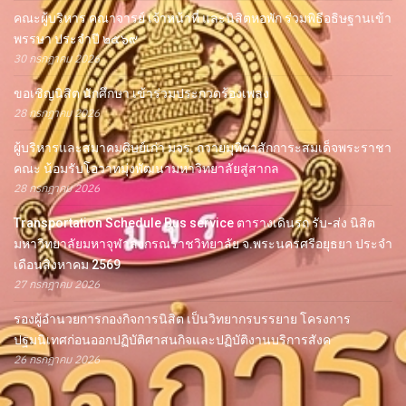
คณะผู้บริหาร คณาจารย์ เจ้าหน้าที่ และนิสิตหอพัก ร่วมพิธีอธิษฐานเข้า
พรรษา ประจำปี ๒๕๖๙
30 กรกฎาคม 2026
ขอเชิญนิสิต นักศึกษา เข้าร่วมประกวดร้องเพลง
28 กรกฎาคม 2026
ผู้บริหารและสมาคมศิษย์เก่า มจร. ถวายมุทิตาสักการะสมเด็จพระราชา
คณะ น้อมรับโอวาทมุ่งพัฒนามหาวิทยาลัยสู่สากล
28 กรกฎาคม 2026
Transportation Schedule Bus service ตารางเดินรถ รับ-ส่ง นิสิต
มหาวิทยาลัยมหาจุฬาลงกรณราชวิทยาลัย จ.พระนครศรีอยุธยา ประจำ
เดือนสิงหาคม 2569
27 กรกฎาคม 2026
รองผู้อำนวยการกองกิจการนิสิต เป็นวิทยากรบรรยาย โครงการ
ปฐมนิเทศก่อนออกปฏิบัติศาสนกิจและปฏิบัติงานบริการสังค
26 กรกฎาคม 2026