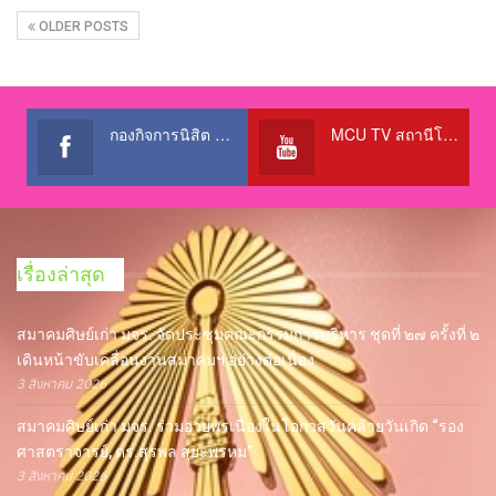
OLDER POSTS
กองกิจการนิสิต สำนักงานอธิการบดี
MCU TV สถานีโทรทัศน์เพื่อการศึกษา @OfficialTBCChannel
เรื่องล่าสุด
สมาคมศิษย์เก่า มจร. จัดประชุมคณะกรรมการบริหาร ชุดที่ ๒๗ ครั้งที่ ๒
เดินหน้าขับเคลื่อนงานสมาคมฯ อย่างต่อเนื่อง
3 สิงหาคม 2026
สมาคมศิษย์เก่า มจร. ร่วมอวยพรเนื่องในโอกาสวันคล้ายวันเกิด “รอง
ศาสตราจารย์, ดร.สุรพล สุยะพรหม”
3 สิงหาคม 2026