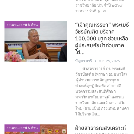
ราชวิทยาลัย ประจำปี ๒๕๖๘
ระหว่าง วันที่ ๖ - ๗…
“เจ้าคุณหรรษา” พระเมธี
งานคณะสงฆ์ 6 ด้าน
วัชรบัณฑิต บริจาค
100,000 บาท ช่วยเหลือ
ผู้ประสบภัยน้ำท่วมภาค
ใต้…
บัญชา นารี
พ.ย. 25, 2025
ศาสตราจารย์ ดร. พระเมธี
วัชรบัณฑิต (หรรษา ธมฺมหาโส)
ผู้อำนวยการหลักสูตรพุทธ
ศาสตร์ดุษฎีบัณฑิต สาขาสติ
นวัตกรรมและสันติศึกษา
มหาวิทยาลัยมหาจุฬาลงกรณ
ราชวิทยาลัย และเจ้าอาวาสวัด
ใหม่ (ยายแป้น) กรุงเทพมหานคร
ได้บริจาคเงิน…
ฝ่ายสาธารณสงเคราะห์
งานคณะสงฆ์ 6 ด้าน