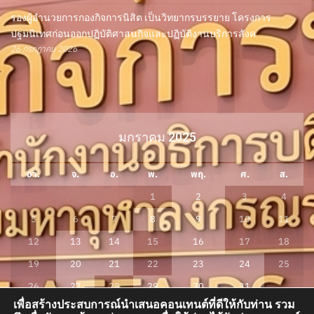
รองผู้อำนวยการกองกิจการนิสิต เป็นวิทยากรบรรยาย โครงการ
ปฐมนิเทศก่อนออกปฏิบัติศาสนกิจและปฏิบัติงานบริการสังค
26 กรกฎาคม 2026
มกราคม 2025
อา.
จ.
อ.
พ.
พฤ.
ศ.
ส.
1
2
3
4
5
6
7
8
9
10
11
12
13
14
15
16
17
18
19
20
21
22
23
24
25
26
27
28
29
30
31
เพื่อสร้างประสบการณ์นำเสนอคอนเทนต์ที่ดีให้กับท่าน รวม
« ธ.ค.
ก.พ. »