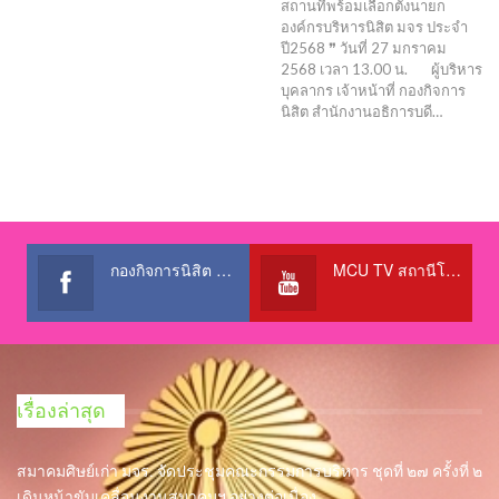
สถานที่พร้อมเลือกตั้งนายก
องค์กรบริหารนิสิต มจร ประจำ
ปี2568 ❞ วันที่ 27 มกราคม
2568 เวลา 13.00 น. ผู้บริหาร
บุคลากร เจ้าหน้าที่ กองกิจการ
นิสิต สำนักงานอธิการบดี…
กองกิจการนิสิต สำนักงานอธิการบดี
MCU TV สถานีโทรทัศน์เพื่อการศึกษา @OfficialTBCChannel
เรื่องล่าสุด
สมาคมศิษย์เก่า มจร. จัดประชุมคณะกรรมการบริหาร ชุดที่ ๒๗ ครั้งที่ ๒
เดินหน้าขับเคลื่อนงานสมาคมฯ อย่างต่อเนื่อง