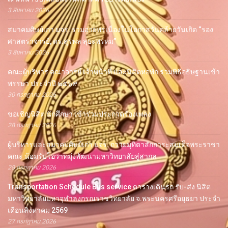
3 สิงหาคม 2026
สมาคมศิษย์เก่า มจร. ร่วมอวยพรเนื่องในโอกาสวันคล้ายวันเกิด “รอง
ศาสตราจารย์, ดร.สุรพล สุยะพรหม”
3 สิงหาคม 2026
คณะผู้บริหาร คณาจารย์ เจ้าหน้าที่ และนิสิตหอพัก ร่วมพิธีอธิษฐานเข้า
พรรษา ประจำปี ๒๕๖๙
30 กรกฎาคม 2026
ขอเชิญนิสิต นักศึกษา เข้าร่วมประกวดร้องเพลง
28 กรกฎาคม 2026
ผู้บริหารและสมาคมศิษย์เก่า มจร. ถวายมุทิตาสักการะสมเด็จพระราชา
คณะ น้อมรับโอวาทมุ่งพัฒนามหาวิทยาลัยสู่สากล
28 กรกฎาคม 2026
Transportation Schedule Bus service ตารางเดินรถ รับ-ส่ง นิสิต
มหาวิทยาลัยมหาจุฬาลงกรณราชวิทยาลัย จ.พระนครศรีอยุธยา ประจำ
เดือนสิงหาคม 2569
27 กรกฎาคม 2026