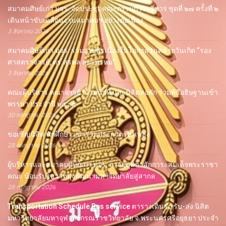
สมาคมศิษย์เก่า มจร. จัดประชุมคณะกรรมการบริหาร ชุดที่ ๒๗ ครั้งที่ ๒
เดินหน้าขับเคลื่อนงานสมาคมฯ อย่างต่อเนื่อง
3 สิงหาคม 2026
สมาคมศิษย์เก่า มจร. ร่วมอวยพรเนื่องในโอกาสวันคล้ายวันเกิด “รอง
ศาสตราจารย์, ดร.สุรพล สุยะพรหม”
3 สิงหาคม 2026
คณะผู้บริหาร คณาจารย์ เจ้าหน้าที่ และนิสิตหอพัก ร่วมพิธีอธิษฐานเข้า
พรรษา ประจำปี ๒๕๖๙
30 กรกฎาคม 2026
ขอเชิญนิสิต นักศึกษา เข้าร่วมประกวดร้องเพลง
28 กรกฎาคม 2026
ผู้บริหารและสมาคมศิษย์เก่า มจร. ถวายมุทิตาสักการะสมเด็จพระราชา
คณะ น้อมรับโอวาทมุ่งพัฒนามหาวิทยาลัยสู่สากล
28 กรกฎาคม 2026
Transportation Schedule Bus service ตารางเดินรถ รับ-ส่ง นิสิต
มหาวิทยาลัยมหาจุฬาลงกรณราชวิทยาลัย จ.พระนครศรีอยุธยา ประจำ