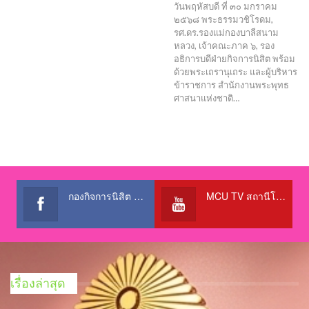
วันพฤหัสบดี ที่ ๓๐ มกราคม
๒๕๖๘ พระธรรมวชิโรดม,
รศ.ดร.รองแม่กองบาลีสนาม
หลวง, เจ้าคณะภาค ๖, รอง
อธิการบดีฝ่ายกิจการนิสิต พร้อม
ด้วยพระเถรานุเถระ และผู้บริหาร
ข้าราชการ สำนักงานพระพุทธ
ศาสนาแห่งชาติ…
กองกิจการนิสิต สำนักงานอธิการบดี
MCU TV สถานีโทรทัศน์เพื่อการศึกษา @OfficialTBCChannel
เรื่องล่าสุด