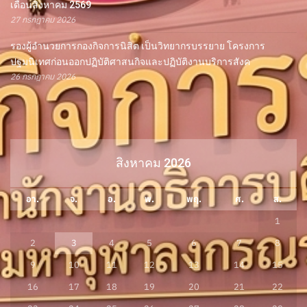
เดือนสิงหาคม 2569
27 กรกฎาคม 2026
รองผู้อำนวยการกองกิจการนิสิต เป็นวิทยากรบรรยาย โครงการ
ปฐมนิเทศก่อนออกปฏิบัติศาสนกิจและปฏิบัติงานบริการสังค
26 กรกฎาคม 2026
สิงหาคม 2026
อา.
จ.
อ.
พ.
พฤ.
ศ.
ส.
1
2
3
4
5
6
7
8
9
10
11
12
13
14
15
16
17
18
19
20
21
22