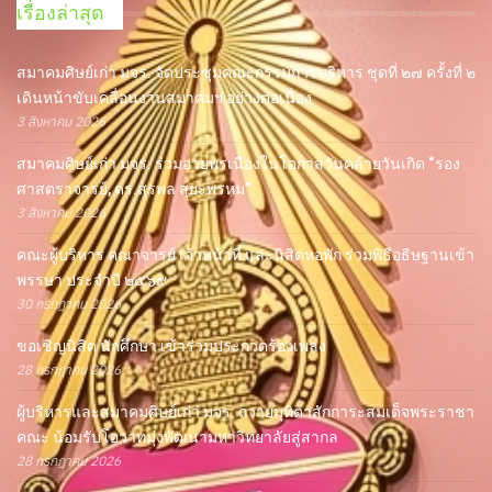
เรื่องล่าสุด
สมาคมศิษย์เก่า มจร. จัดประชุมคณะกรรมการบริหาร ชุดที่ ๒๗ ครั้งที่ ๒
เดินหน้าขับเคลื่อนงานสมาคมฯ อย่างต่อเนื่อง
3 สิงหาคม 2026
สมาคมศิษย์เก่า มจร. ร่วมอวยพรเนื่องในโอกาสวันคล้ายวันเกิด “รอง
ศาสตราจารย์, ดร.สุรพล สุยะพรหม”
3 สิงหาคม 2026
คณะผู้บริหาร คณาจารย์ เจ้าหน้าที่ และนิสิตหอพัก ร่วมพิธีอธิษฐานเข้า
พรรษา ประจำปี ๒๕๖๙
30 กรกฎาคม 2026
ขอเชิญนิสิต นักศึกษา เข้าร่วมประกวดร้องเพลง
28 กรกฎาคม 2026
ผู้บริหารและสมาคมศิษย์เก่า มจร. ถวายมุทิตาสักการะสมเด็จพระราชา
คณะ น้อมรับโอวาทมุ่งพัฒนามหาวิทยาลัยสู่สากล
28 กรกฎาคม 2026