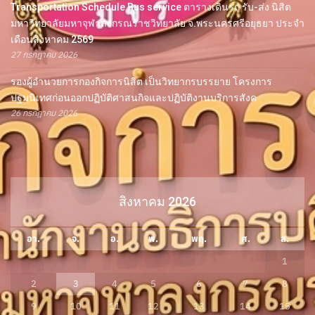
Transportation Schedule Bus service ตารางเดินรถ รับ-ส่ง นิสิต
มหาวิทยาลัยมหาจุฬาลงกรณราชวิทยาลัย จ.พระนครศรีอยุธยา ประจำ
เดือนสิงหาคม 2569
27 กรกฎาคม 2026
รองผู้อำนวยการกองกิจการนิสิต เป็นวิทยากรบรรยาย โครงการ
ปฐมนิเทศก่อนออกปฏิบัติศาสนกิจและปฏิบัติงานบริการสังค
26 กรกฎาคม 2026
สิงหาคม 2026
อา.
จ.
อ.
พ.
พฤ.
ศ.
ส.
1
2
3
4
5
6
7
8
9
10
11
12
13
14
15