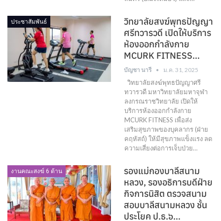
วิทยาลัยสงฆ์พุทธปัญญา
ประชาสัมพันธ์
ศรีทวารวดี เปิดให้บริการ
ห้องออกกำลังกาย
MCURK FITNESS…
บัญชา นารี
ม.ค. 31, 2025
วิทยาลัยสงฆ์พุทธปัญญาศรี
ทวารวดี มหาวิทยาลัยมหาจุฬา
ลงกรณราชวิทยาลัย เปิดให้
บริการห้องออกกำลังกาย
MCURK FITNESS เพื่อส่ง
เสริมสุขภาพของบุคลากร (ฝ่าย
คฤหัสถ์) ให้มีสุขภาพแข็งแรง ลด
ความเสี่ยงต่อการเจ็บป่วย…
รองแม่กองบาลีสนาม
งานคณะสงฆ์ 6 ด้าน
หลวง, รองอธิการบดีฝ่าย
กิจการนิสิต ตรวจสนาม
สอบบาลีสนามหลวง ชั้น
ประโยค ป.ธ.๖…