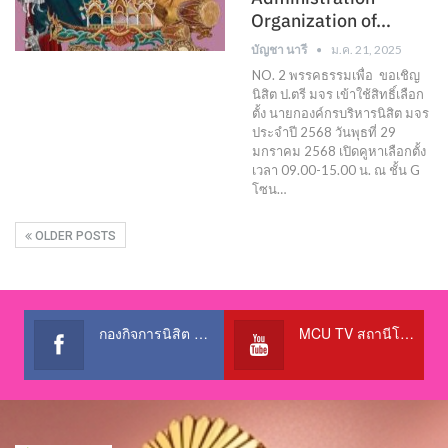
Organization of…
บัญชา นารี
ม.ค. 21, 2025
NO. 2 พรรคธรรมเพื่อ ขอเชิญ
นิสิต ป.ตรี มจร เข้าใช้สิทธิ์เลือก
ตั้ง นายกองค์กรบริหารนิสิต มจร
ประจำปี 2568 วันพุธที่ 29
มกราคม 2568 เปิดคูหาเลือกตั้ง
เวลา 09.00-15.00 น. ณ ชั้น G
โซน…
OLDER POSTS
กองกิจการนิสิต สำนักงานอธิการบดี
MCU TV สถานีโทรทัศน์เพื่อการศึกษา @OfficialTBCChannel