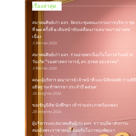
เรื่องล่าสุด
สมาคมศิษย์เก่า มจร. จัดประชุมคณะกรรมการบริหาร ชุด
ที่ ๒๗ ครั้งที่ ๒ เดินหน้าขับเคลื่อนงานสมาคมฯ อย่างต่อ
เนื่อง
3 สิงหาคม 2026
สมาคมศิษย์เก่า มจร. ร่วมอวยพรเนื่องในโอกาสวันคล้าย
วันเกิด “รองศาสตราจารย์, ดร.สุรพล สุยะพรหม”
3 สิงหาคม 2026
คณะผู้บริหาร คณาจารย์ เจ้าหน้าที่ และนิสิตหอพัก ร่วมพิธี
อธิษฐานเข้าพรรษา ประจำปี ๒๕๖๙
30 กรกฎาคม 2026
ขอเชิญนิสิต นักศึกษา เข้าร่วมประกวดร้องเพลง
28 กรกฎาคม 2026
ผู้บริหารและสมาคมศิษย์เก่า มจร. ถวายมุทิตาสักการะ
สมเด็จพระราชาคณะ น้อมรับโอวาทมุ่งพัฒนา