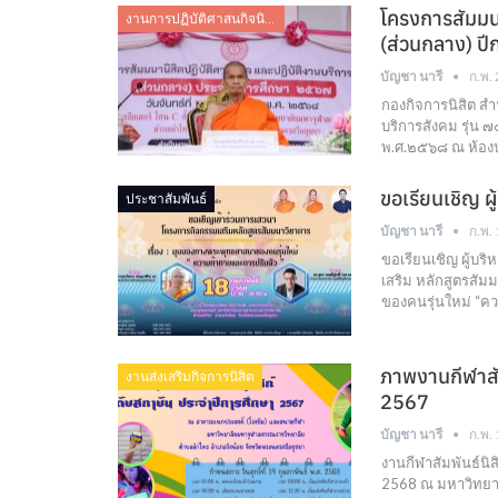
โครงการสัมมนา
งานการปฏิบัติศาสนกิจนิสิต
(ส่วนกลาง) ป
บัญชา นารี
ก.พ.
กองกิจการนิสิต สำ
บริการสังคม รุ่น ๗
พ.ศ.๒๕๖๘ ณ ห้องป
ขอเรียนเชิญ ผู
ประชาสัมพันธ์
บัญชา นารี
ก.พ.
ขอเรียนเชิญ ผู้บร
เสริม หลักสูตรสั
ของคนรุ่นใหม่ “คว
ภาพงานกีฬาสัม
งานส่งเสริมกิจการนิสิต
2567
บัญชา นารี
ก.พ.
งานกีฬาสัมพันธ์นิ
2568 ณ มหาวิทย