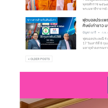
พุทธศักราช ๒๕๖๘ •
พระมหาธีราจารย
ฟุตบอลประเพณี 
ข่าวสารสำหรับศิษย์เก่า
ศิษย์เก่าชาว มจ
บัญชา นารี
ก.พ.
ฟุตบอลประเพณี 4 คณะ
17 วันเสาร์ที่ 8 
มหาจุฬาลงกรณรา
OLDER POSTS