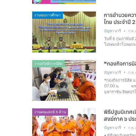
การอำนวยความ
งานทุนการศึกษา
ไทย ประจําปี 
บัญชา นารี
ก.พ.
วันที่ 6 กุมภาพั
โปรดเกล้าโปรดกระ
❝กองกิจการนิ
งานสวัสดิการนิสิต
บัญชา นารี
ก.พ.
❝กองกิจการนิสิต ม
07.00 น. พระธรร
มหาราชัน จิตฺตปา
พิธีปฐมนิเท
งานคณะสงฆ์ 6 ด้าน
สงฆ์ภาค ๖ ปร
บัญชา นารี
ก.พ.
• พิธีปฐมนิเทศเ