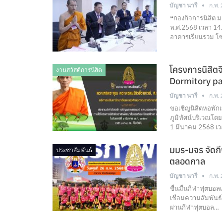
บัญชา นารี
ก.พ.
❝กองกิจการนิสิต ม
พ.ศ.2568 เวลา 1
อาคารเรียนรวม โ
โครงการนิสิต
งานสวัสดิการนิสิต
Dormitory pa
บัญชา นารี
ก.พ.
ขอเชิญนิสิตหอพัก
ภูมิทัศน์บริเวณโด
1 มีนาคม 2568 เว
มมร-มจร จัดก
ประชาสัมพันธ์
ตลอดกาล
บัญชา นารี
ก.พ.
ชื่นมื่นกีฬาฟุต
เชื่อมความสัมพัน
ผ่านกีฬาฟุตบอล…