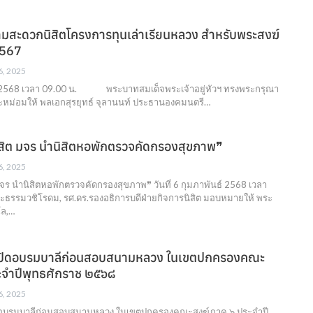
สะดวกนิสิตโครงการทุนเล่าเรียนหลวง สําหรับพระสงฆ์
2567
 6, 2025
นธ์ 2568 เวลา 09.00 น. พระบาทสมเด็จพระเจ้าอยู่หัวฯ ทรงพระกรุณา
หม่อมให้ พลเอกสุรยุทธ์ จุลานนท์ ประธานองคมนตรี…
สิต มจร นำนิสิตหอพักตรวจคัดกรองสุขภาพ❞
 6, 2025
จร นำนิสิตหอพักตรวจคัดกรองสุขภาพ❞ วันที่ 6 กุมภาพันธ์ 2568 เวลา
มวชิโรดม, รศ.ดร.รองอธิการบดีฝ่ายกิจการนิสิต มอบหมายให้ พระ
โล,…
ศเปิดอบรมบาลีก่อนสอบสนามหลวง ในเขตปกครองคณะ
ะจำปีพุทธศักราช ๒๕๖๘
 6, 2025
ปิดอบรมบาลีก่อนสอบสนามหลวง ในเขตปกครองคณะสงฆ์ภาค ๖ ประจำปี