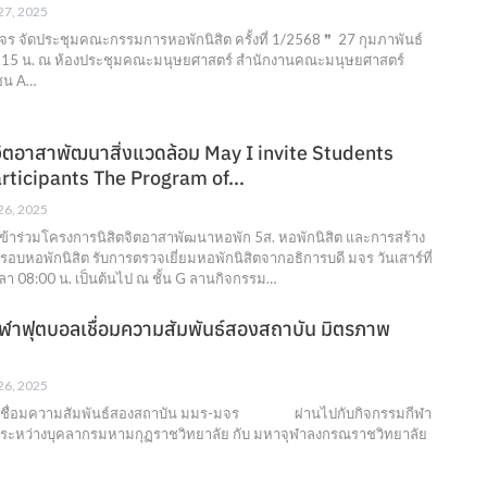
 27, 2025
จร จัดประชุมคณะกรรมการหอพักนิสิต ครั้งที่ 1/2568 ❞ 27 กุมภาพันธ์
4.15 น. ณ ห้องประชุมคณะมนุษยศาสตร์ สำนักงานคณะมนุษยศาสตร์
ซน A…
จิตอาสาพัฒนาสิ่งแวดล้อม May I invite Students
rticipants The Program of…
 26, 2025
เข้าร่วมโครงการนิสิตจิตอาสาพัฒนาหอพัก 5ส. หอพักนิสิต และการสร้าง
ยรอบหอพักนิสิต รับการตรวจเยี่ยมหอพักนิสิตจากอธิการบดี มจร วันเสาร์ที่
ลา 08:00 น. เป็นต้นไป ณ ชั้น G ลานกิจกรรม…
ีฬาฟุตบอลเชื่อมความสัมพันธ์สองสถาบัน มิตรภาพ
 26, 2025
บอลเชื่อมความสัมพันธ์สองสถาบัน มมร-มจร ผ่านไปกับกิจกรรมกีฬา
ธ์ระหว่างบุคลากรมหามกุฏราชวิทยาลัย กับ มหาจุฬาลงกรณราชวิทยาลัย