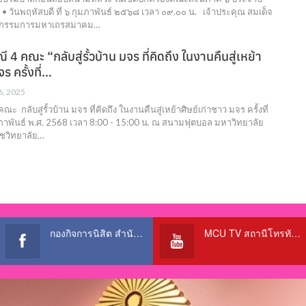
 วันพฤหัสบดี ที่ ๖ กุมภาพันธ์ ๒๕๖๘ เวลา ๐๙.๐๐ น. เจ้าประคุณ สมเด็จ
์ กรรมการมหาเถรสมาคม…
4 คณะ “กลับสู่รั้วบ้าน มจร ที่คิดถึง ในงานคืนสู่เหย้า
ร ครั้งที่…
 6, 2025
 กลับสู่รั้วบ้าน มจร ที่คิดถึง ในงานคืนสู่เหย้าศิษย์เก่าชาว มจร ครั้งที่
กุมภาพันธ์ พ.ศ. 2568 เวลา 8:00 - 15:00 น. ณ สนามฟุตบอล มหาวิทยาลัย
ชวิทยาลัย…
กองกิจการนิสิต สำนักงานอธิการบดี
MCU TV สถานีโทรทัศน์เพื่อการศึกษา @OfficialTBCChannel