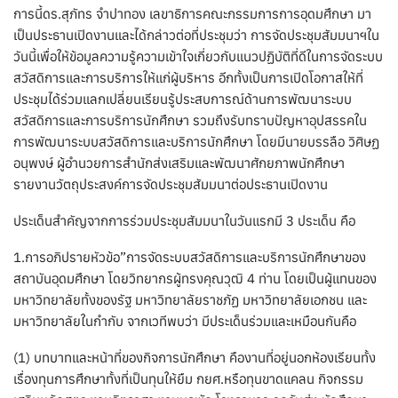
การนี้ดร.สุภัทร จำปาทอง เลขาธิการคณะกรรมการการอุดมศึกษา มา
เป็นประธานเปิดงานและได้กล่าวต่อที่ประชุมว่า การจัดประชุมสัมมนาฯใน
วันนี้เพื่อให้ข้อมูลความรู้ความเข้าใจเกี่ยวกับแนวปฏิบัติที่ดีในการจัดระบบ
สวัสดิการและการบริการให้แก่ผู้บริหาร อีกทั้งเป็นการเปิดโอกาสให้ที่
ประชุมได้ร่วมแลกเปลี่ยนเรียนรู้ประสบการณ์ด้านการพัฒนาระบบ
สวัสดิการและการบริการนักศึกษา รวมถึงรับทราบปัญหาอุปสรรคใน
การพัฒนาระบบสวัสดิการและบริการนักศึกษา โดยมีนายบรรลือ วิศิษฏ
อนุพงษ์ ผู้อำนวยการสำนักส่งเสริมและพัฒนาศักยภาพนักศึกษา
รายงานวัตถุประสงค์การจัดประชุมสัมมนาต่อประธานเปิดงาน
ประเด็นสำคัญจากการร่วมประชุมสัมมนาในวันแรกมี 3 ประเด็น คือ
1.การอภิปรายหัวข้อ”การจัดระบบสวัสดิการและบริการนักศึกษาของ
สถาบันอุดมศึกษา โดยวิทยากรผู้ทรงคุณวุฒิ 4 ท่าน โดยเป็นผู้แทนของ
มหาวิทยาลัยทั้งของรัฐ มหาวิทยาลัยราชภัฏ มหาวิทยาลัยเอกชน และ
มหาวิทยาลัยในกำกับ จากเวทีพบว่า มีประเด็นร่วมและเหมือนกันคือ
(1) บทบาทและหน้าที่ของกิจการนักศึกษา คืองานที่อยู่นอกห้องเรียนทั้ง
เรื่องทุนการศึกษาทั้งที่เป็นทุนให้ยืม กยศ.หรือทุนขาดแคลน กิจกรรม