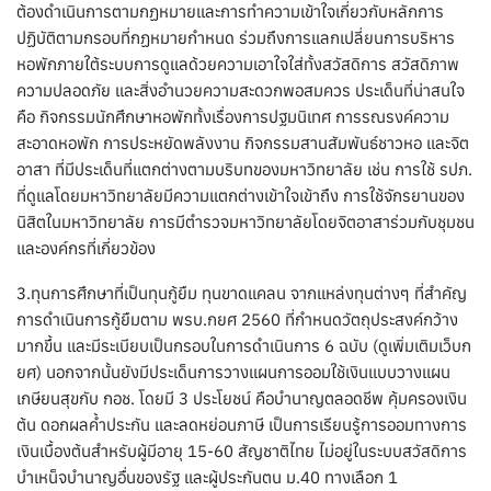
ต้องดำเนินการตามกฏหมายและการทำความเข้าใจเกี่ยวกับหลักการ
ปฏิบัติตามกรอบที่กฏหมายกำหนด ร่วมถึงการแลกเปลี่ยนการบริหาร
หอพักภายใต้ระบบการดูแลด้วยความเอาใจใส่ทั้งสวัสดิการ สวัสดิภาพ
ความปลอดภัย และสิ่งอำนวยความสะดวกพอสมควร ประเด็นที่น่าสนใจ
คือ กิจกรรมนักศึกษาหอพักทั้งเรื่องการปฐมนิเทศ การรณรงค์ความ
สะอาดหอพัก การประหยัดพลังงาน กิจกรรมสานสัมพันธ์ชาวหอ และจิต
อาสา ที่มีประเด็นที่แตกต่างตามบริบทของมหาวิทยาลัย เช่น การใช้ รปภ.
ที่ดูแลโดยมหาวิทยาลัยมีความแตกต่างเข้าใจเข้าถึง การใช้จักรยานของ
นิสิตในมหาวิทยาลัย การมีตำรวจมหาวิทยาลัยโดยจิตอาสาร่วมกับชุมชน
และองค์กรที่เกี่ยวข้อง
3.ทุนการศึกษาที่เป็นทุนกู้ยืม ทุนขาดแคลน จากแหล่งทุนต่างๆ ที่สำคัญ
การดำเนินการกู้ยืมตาม พรบ.กยศ 2560 ที่กำหนดวัตถุประสงค์กว้าง
มากขึ้น และมีระเบียบเป็นกรอบในการดำเนินการ 6 ฉบับ (ดูเพิ่มเติมเว็บก
ยศ) นอกจากนั้นยังมีประเด็นการวางแผนการออมใช้เงินแบบวางแผน
เกษียนสุขกับ กอช. โดยมี 3 ประโยชน์ คือบำนาญตลอดชีพ คุ้มครองเงิน
ต้น ดอกผลค้ำประกัน และลดหย่อนภาษี เป็นการเรียนรู้การออมทางการ
เงินเบื้องต้นสำหรับผู้มีอายุ 15-60 สัญชาติไทย ไม่อยู่ในระบบสวัสดิการ
บำเหน็จบำนาญอื่นของรัฐ และผู้ประกันตน ม.40 ทางเลือก 1