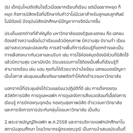
(6) เด็กรุ่นใหม่ตัดสินใจเร็วเมื่ออยากเรียนก็เรียน แต่เมื่ออยากหยุด ก็
หยุด กิจการนิสิตหรือที่ปรึกษากับคำว่าไม่มีเวลาสำหรับลูกและลูกศิษย์
ไม่มีต้องมี ปัจจุบันนิสิตนักศึกษามีปัญหาทางจิตมีมากขึ้น
ประเด็นแตกต่างที่สำคัญคือ มหาวิทยาลัยของรัฐและเอกชน คือ เอกชน
ต้องสร้างความเชื่อมั่นว่าเรียนแล้วมีคุณภาพ มีความสุข มีงานทำ เรียน
อย่างสะดวกและปลอดภัย การสร้างพื้นที่การเรียนรู้ที่แตกต่างและเป็น
ทางเลือกเหมาะกับเวลาและบริบท เช่น การใช้ห้องสมุดต้องมีส่วนที่นิสิตใช้
แล้วมีความสุข เวลาเปิดปิด วัฒนธรรมการใช้ต้องเป็นพื้นที่เรียนรู้ที่
สามารถเรียน เล่น นอน คุยกันได้ด้วยมากว่านั่งเงียบ เอกชนมองปัญหา
เป็นโอกาส เช่นชุมชนเสี่ยงภัยยาเสพติดทำให้เกิดตำรวจมหาวิทยาลัย
นอกจากนี้ที่ประชุมยังได้ร่วมแชร์แนวปฏิบัติที่ดี เช่น การตั้งกองทุน
สวัสดิการนิสิต การดูแลหอพัก การดูแลจัดการสิ่งแวดล้อมที่เอื้อต่อการ
เรียนรู้ การมีกองทุนฉุกเฉิน กองทุนสุขภาพนิสิต ตำรวจมหาวิทยาลัย
และการจัดการการประกันกลุ่มโดยมหาวิทยาลัย เป็นต้น
2.พระราชบัญญัติหอพัก พ.ศ.2558 และการบริหารหอพักนักศึกษาใน
สถาบันอุดมศึกษา โดยวิทยากรผู้ทรงคุณวุฒิ เป็นการนำเสนอประเด็นที่