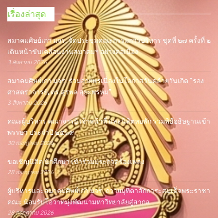
เรื่องล่าสุด
สมาคมศิษย์เก่า มจร. จัดประชุมคณะกรรมการบริหาร ชุดที่ ๒๗ ครั้งที่ ๒
เดินหน้าขับเคลื่อนงานสมาคมฯ อย่างต่อเนื่อง
3 สิงหาคม 2026
สมาคมศิษย์เก่า มจร. ร่วมอวยพรเนื่องในโอกาสวันคล้ายวันเกิด “รอง
ศาสตราจารย์, ดร.สุรพล สุยะพรหม”
3 สิงหาคม 2026
คณะผู้บริหาร คณาจารย์ เจ้าหน้าที่ และนิสิตหอพัก ร่วมพิธีอธิษฐานเข้า
พรรษา ประจำปี ๒๕๖๙
30 กรกฎาคม 2026
ขอเชิญนิสิต นักศึกษา เข้าร่วมประกวดร้องเพลง
28 กรกฎาคม 2026
ผู้บริหารและสมาคมศิษย์เก่า มจร. ถวายมุทิตาสักการะสมเด็จพระราชา
คณะ น้อมรับโอวาทมุ่งพัฒนามหาวิทยาลัยสู่สากล
28 กรกฎาคม 2026