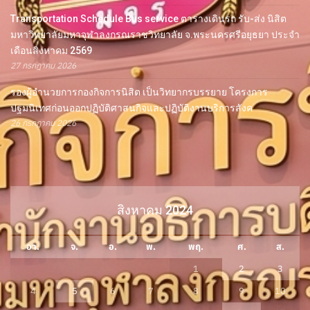
Transportation Schedule Bus service ตารางเดินรถ รับ-ส่ง นิสิต
มหาวิทยาลัยมหาจุฬาลงกรณราชวิทยาลัย จ.พระนครศรีอยุธยา ประจำ
เดือนสิงหาคม 2569
27 กรกฎาคม 2026
รองผู้อำนวยการกองกิจการนิสิต เป็นวิทยากรบรรยาย โครงการ
ปฐมนิเทศก่อนออกปฏิบัติศาสนกิจและปฏิบัติงานบริการสังค
26 กรกฎาคม 2026
สิงหาคม 2024
อา.
จ.
อ.
พ.
พฤ.
ศ.
ส.
1
2
3
4
5
6
7
8
9
10