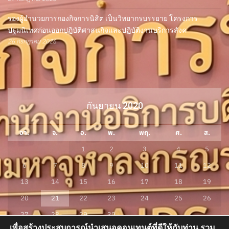
รองผู้อำนวยการกองกิจการนิสิต เป็นวิทยากรบรรยาย โครงการ
ปฐมนิเทศก่อนออกปฏิบัติศาสนกิจและปฏิบัติงานบริการสังค
26 กรกฎาคม 2026
กันยายน 2020
อา.
จ.
อ.
พ.
พฤ.
ศ.
ส.
1
2
3
4
5
6
7
8
9
10
11
12
13
14
15
16
17
18
19
20
21
22
23
24
25
26
27
28
29
30
เพื่อสร้างประสบการณ์นำเสนอคอนเทนต์ที่ดีให้กับท่าน รวม
« ส.ค.
ต.ค. »