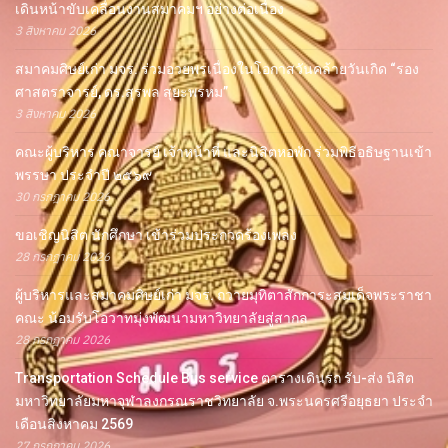
เดินหน้าขับเคลื่อนงานสมาคมฯ อย่างต่อเนื่อง
3 สิงหาคม 2026
สมาคมศิษย์เก่า มจร. ร่วมอวยพรเนื่องในโอกาสวันคล้ายวันเกิด “รอง
ศาสตราจารย์, ดร.สุรพล สุยะพรหม”
3 สิงหาคม 2026
คณะผู้บริหาร คณาจารย์ เจ้าหน้าที่ และนิสิตหอพัก ร่วมพิธีอธิษฐานเข้า
พรรษา ประจำปี ๒๕๖๙
30 กรกฎาคม 2026
ขอเชิญนิสิต นักศึกษา เข้าร่วมประกวดร้องเพลง
28 กรกฎาคม 2026
ผู้บริหารและสมาคมศิษย์เก่า มจร. ถวายมุทิตาสักการะสมเด็จพระราชา
คณะ น้อมรับโอวาทมุ่งพัฒนามหาวิทยาลัยสู่สากล
28 กรกฎาคม 2026
Transportation Schedule Bus service ตารางเดินรถ รับ-ส่ง นิสิต
มหาวิทยาลัยมหาจุฬาลงกรณราชวิทยาลัย จ.พระนครศรีอยุธยา ประจำ
เดือนสิงหาคม 2569
27 กรกฎาคม 2026