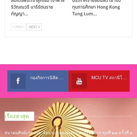
สมเด็จพระเจ้าลูกเธอ เจ้าฟ้าสิ
ประกาศรายชื่อนิสิต เข้ารับ
ริวัณณวรี นารีรัตนราช
ทุนการศึกษา Hong Kong
กัญญา…
Tung Lum…
PREV
NEXT
กองกิจการนิสิต สำนักงานอธิการบดี
MCU TV สถานีโทรทัศน์เพื่อการศึกษา @OfficialTBCChannel
เรื่องล่าสุด
สมาคมศิษย์เก่า มจร. จัดประชุมคณะกรรมการบริหาร ชุดที่ ๒๗ ครั้งที่ ๒